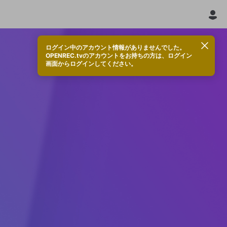
ログイン中のアカウント情報がありませんでした。
OPENREC.tvのアカウントをお持ちの方は、ログイン
画面からログインしてください。