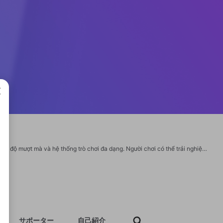
成で
Ev888 mang đến một thế giới giải trí trực tuyến toàn diện với giao diện dễ dùng, tốc độ mượt mà và hệ thống trò chơi đa dạng. Người chơi có thể trải nghiệm cá cược thể thao với tỷ lệ hấp dẫn, bước vào các sảnh casino trực tuyến sống động, chinh phục các bàn bắn cá đầy kịch tính và quay slot game, nổ hũ cùng nhiều chủ đề đặc sắc. Ev888 hỗ trợ nạp rút linh hoạt, bảo mật tuyệt đối và thường xuyên triển khai các chương trình ưu đãi cho người chơi mới lẫn hội viên lâu năm. Dịch vụ chăm sóc khách hàng trực tuyến 24/7 luôn sẵn sàng hỗ trợ nhanh chóng, tận tâm. Thông Tin Liên Hệ: Thương hiệu: Ev888 Website: https://ev888.team Email: hotro@ev888.team Số điện thoại: 0907 981 246 Địa chỉ: Số 50 Đường Nguyễn Gia Trí, Phường 25, Quận Bình Thạnh, TP. Hồ Chí Minh, Việt Nam Zipcode: 700000 Hashtag: #ev888 #ev888team #nhcaiEv888 #linkvaoEv888 #dangkyEv888 #ev888casino https://x.com/ev888team https://www.pinterest.com/ev888team/ https://www.reddit.com/user/ev888team/ https://www.youtube.com/channel/UCWg
サポーター
自己紹介