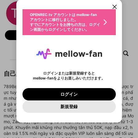
動画プレイリストを選択
ン画面からログインしてください。
カウント情報を引き継ぐことができます。
789Bet
生年月
固定動画に設定
不適切なユーザーとして報告しま
ファンレター
OPENREC.tv アカウントは mellow-fan
サブスクシェア
@
新規登録
ログイン
すか？
年
月
アカウントに移行しました。
マイページに表示されている動画 (ライブ配信、配
認証コードの入力
すでにアカウントをお持ちの方は、ログイ
生年月は登録後に変更できません。
信予定、アーカイブ、アップロード動画) をページ
選択できるプレイリストがありません。
応援している配信者にファンレターを送ることがで
ン画面からログインしてください。
ご確認ください
のトップに1つ固定できます。動画タイトル横のメ
ログイン
プレイリストは動画の再生画面で作成で
きます。好きなデザインを選んでメッセージを書い
フォロー
ニューより設定することができます。
メールアドレスで新規登録
メールアドレスでログイン
問題を選択してください
この限定コミュニティは、Discordで提供されてい
性別
きます。
たり、エールアイテムでデコレーションして、配信
メールアドレスにメールを送信しました。30分以内
パスワード再設定
ます。
者に届けましょう！
にメール記載の6桁の認証コードを入力してくださ
入力していただいたメールアドレ
男性
女性
その他
利用規約とプライバシーポリシーが更新されま
問題を選択してください
詳しくはこちら
※ファンレター機能は有料サービスです。
い。
または
または
ホーム
ポイントが不足しています
動画
キャプチャ
プレイリスト
した。 サービスを利用するには変更後の内容を
Discordアカウントをお持ちでない方
スに、パスワード再設定用URLを
セッションの有効期限が切れたた
登録したメールアドレスを入力し、送信してくださ
わいせつな表現
ブロックリストに追加しますか？
この動画の公開は終了しました
お住まいの地域
ご確認いただき、同意していただく必要があり
認証コード
い。
記載されたメールを送信しました
め、ログアウトしました
Discordとは？からDiscordにアクセス
X
X
ます。
mellowポイントの購入に進みますか？
他者を誹謗中傷する表現
のでご確認ください
0
6
自己紹介
ログインまたは新規登録すると
Discordアカウントを作成
mellow-fanをよりお楽しみいただけます。
キャンセル
OK
OK
0
500
著作権の侵害
Google
Google
利用規約
プレミアム会員に入会
を確認しました。
OK
いいえ
はい
mellow-fan のメールアドレス（mellow-fan.comド
この画面からDiscordに参加する
789Bet là điểm đến lý tưởng cho người chơi yêu thích cá cược tr
利用規約
および
プライバシーポリシー
に同意頂いた上で
ログイン
プライバシーポリシー
を確認しました。
メイン及びcs.openrec.co.jpドメイン）が受信拒否設
次にお進みください。
OK
プライバシーの侵害
ực tuyến, mang đến hệ sinh thái giải trí đa dạng với các sản phẩ
ご登録いただいた情報はサービスの向上を目的
ログイン
再設定する
動画プレイリストがありません
定に含まれていないかご確認ください。
Yahoo! JAPAN
Yahoo! JAPAN
m như cá cược thể thao, casino trực tuyến, slot game, bắn cá, đ
Discordは第三者が提供するコミュニティーサービスで、
として使用いたします。
報告された問題については、利用規約に違反しているか
動画プレイリストを選択
パスワードを忘れた方は
こちら
過激な暴力や自傷行為
mellow-fanとは関わりがありません。Discordに関してのお
á gà và xổ số 3 miền. Giao diện hiện đại, tốc độ load nhanh, đượ
一部サービスをご利用いただくには、生年月の
どうかをスタッフが確認します。
この機能をむやみに使
新規登録
確認しました
問い合わせにはお答えすることができません。Discordの仕
アカウントをお持ちですか？
アカウントを作成する
c tối ưu hóa cho cả điện thoại và máy tính, đảm bảo trải nghiệm
登録が必要です。
用することは、利用規約違反になります。
様変更により、限定コミュニティ特典の提供が終了する可能
入力
なりすまし行為
Appleでサインアップ
Appleでサインイン
動画のプレイリストを一つ選択すると、そのプレイ
mượt mà. Hệ thống thanh toán minh bạch, hỗ trợ nạp rút qua Mo
ご登録いただいた情報は公開されません。
性がありますが、その際の補償は一切行いません。外部サー
リストの動画をマイページの上部にリストで表示す
mo, ZaloPay, ngân hàng và ví điện tử, với tốc độ xử lý chỉ từ 1-3
ビスとのID連携に関する同意事項に同意の上、参加をお願い
閉じる
ることができます。
出会いを誘導する行為
ファンレターを作成
します。
phút. Khuyến mãi khủng như thưởng tân thủ 50K, nạp đầu x2, h
送信
mellow-fanの
mellow-fanの
利用規約
利用規約
・
・
プライバシーポリシー
プライバシーポリシー
・
・
外部
外部
登録
oàn trả 1.5% mỗi ngày và đặc quyền VIP luôn sẵn sàng để tối ưu
外部サービスとのID連携に関する同意事項
サービスとのID連携に関する同意事項
サービスとのID連携に関する同意事項
に同意頂いた上
に同意頂いた上
閉じる
ねずみ講やマルチ商法
動画プレイリストを選択
アカウント作成