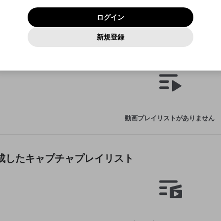
いいえ
はい
利用規約
および
プライバシーポリシー
に同意頂いた上で次にお
この画面からDiscordに参加する
プライバシーポリシー
を確認しました。
及びcs.openrec.co.jpドメイン）が受信拒否設定に含まれて
ログイン
進みください。
OK
プライバシーの侵害
ご登録いただいた情報はサービスの向上を目的として
動画プレイリストがありません
再設定する
いないかご確認ください。
ログイン
Yahoo! JAPAN
Yahoo! JAPAN
使用いたします。
Discordは第三者が提供するコミュニティーサービスで、mellow-
報告された問題については、利用規約に違反しているかどうか
動画
キャプチャ
パスワードを忘れた方は
こちら
過激な暴力や自傷行為
確認しました
fanとは関わりがありません。Discordに関してのお問い合わせには
一部サービスをご利用いただくには、生年月の登録が
をスタッフが確認します。
この機能をむやみに使用すること
新規登録
動画プレイリストを選択
お答えすることができません。Discordの仕様変更により、限定コ
アカウントをお持ちですか？
アカウントを作成する
入力
必要です。
は、利用規約違反になります。
Appleでサインアップ
Appleでサインイン
ミュニティ特典の提供が終了する可能性がありますが、その際の補
なりすまし行為
が作成した動画プレイリスト
ご登録いただいた情報は公開されません。
償は一切行いません。外部サービスとのID連携に関する同意事項に
動画のプレイリストを一つ選択すると、そのプレイリストの動
同意の上、参加をお願いします。
出会いを誘導する行為
閉じる
画をマイページの上部にリストで表示することができます。
ファンレターを作成
送信
mellow-fanの
mellow-fanの
利用規約
利用規約
・
・
プライバシーポリシー
プライバシーポリシー
・
・
外部サービ
外部サービ
外部サービスとのID連携に関する同意事項
登録
スとのID連携に関する同意事項
スとのID連携に関する同意事項
に同意頂いた上で、次にお進み
に同意頂いた上で、次にお進み
閉じる
ねずみ講やマルチ商法
アカウント作成
動画プレイリストを選択
ください
ください
Discordとは？
Discordに参加する
誤解を招く配信設定
あとで登録
mellow-fanからのお得な情報をメールで受け取
動画プレイリストがありません
ゲームの録画禁止区域の配信
る
改造版・海賊版ソフトの配信
政治的・宗教的・人種的な内容
が作成したキャプチャプレイリスト
その他の問題