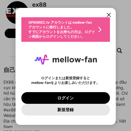
アカウントに移行しました。
カウントに統合しました。
ex88
すでにアカウントをお持ちの方は、ログイ
こちらからOPENREC.tvでログイン中のア
動画プレイリストを選択
ン画面からログインしてください。
カウント情報を引き継ぐことができます。
@
ex88no1comlink
生年月
固定動画に設定
不適切なユーザーとして報告しま
ファンレター
OPENREC.tv アカウントは mellow-fan
サブスクシェア
@
新規登録
ログイン
すか？
年
月
アカウントに移行しました。
マイページに表示されている動画 (ライブ配信、配
認証コードの入力
すでにアカウントをお持ちの方は、ログイ
生年月は登録後に変更できません。
信予定、アーカイブ、アップロード動画) をページ
フォロー
選択できるプレイリストがありません。
応援している配信者にファンレターを送ることがで
ン画面からログインしてください。
ご確認ください
のトップに1つ固定できます。動画タイトル横のメ
ログイン
プレイリストは動画の再生画面で作成で
きます。好きなデザインを選んでメッセージを書い
ニューより設定することができます。
メールアドレスで新規登録
メールアドレスでログイン
問題を選択してください
この限定コミュニティは、Discordで提供されてい
性別
きます。
たり、エールアイテムでデコレーションして、配信
メールアドレスにメールを送信しました。30分以内
パスワード再設定
ます。
ホーム
動画
キャプチャ
プレイリスト
者に届けましょう！
にメール記載の6桁の認証コードを入力してくださ
入力していただいたメールアドレ
男性
女性
その他
利用規約とプライバシーポリシーが更新されま
問題を選択してください
詳しくはこちら
※ファンレター機能は有料サービスです。
い。
または
または
ポイントが不足しています
した。 サービスを利用するには変更後の内容を
Discordアカウントをお持ちでない方
スに、パスワード再設定用URLを
セッションの有効期限が切れたた
登録したメールアドレスを入力し、送信してくださ
わいせつな表現
ブロックリストに追加しますか？
この動画の公開は終了しました
お住まいの地域
ご確認いただき、同意していただく必要があり
認証コード
い。
記載されたメールを送信しました
め、ログアウトしました
自己紹介
Discordとは？からDiscordにアクセス
X
X
ます。
mellowポイントの購入に進みますか？
他者を誹謗中傷する表現
のでご確認ください
0
6
ログインまたは新規登録すると
Discordアカウントを作成
EX88 chào đón tân thủ bằng chương trình nhân đôi vốn nạp đầu
mellow-fanをよりお楽しみいただけます。
キャンセル
OK
OK
0
500
著作権の侵害
Google
Google
利用規約
プレミアム会員に入会
を確認しました。
OK
cực khủng, giúp bạn tự tin chinh phục sảnh Bắn cá đổi thưởng,
いいえ
はい
mellow-fan のメールアドレス（mellow-fan.comド
この画面からDiscordに参加する
利用規約
および
プライバシーポリシー
に同意頂いた上で
ログイン
Nổ hũ thần tài hay thử vận may với Lô đề trực tuyến 1 ăn 99. Chỉ
プライバシーポリシー
を確認しました。
メイン及びcs.openrec.co.jpドメイン）が受信拒否設
次にお進みください。
OK
プライバシーの侵害
ご登録いただいた情報はサービスの向上を目的
ログイン
cần thực hiện thao tác EX88 Đăng ký ngay hôm nay, bạn sẽ sở
再設定する
動画プレイリストがありません
定に含まれていないかご確認ください。
Yahoo! JAPAN
Yahoo! JAPAN
Discordは第三者が提供するコミュニティーサービスで、
として使用いたします。
報告された問題については、利用規約に違反しているか
hữu tấm vé gia nhập thiên đường cá cược uy tín nhất Việt Nam!
動画プレイリストを選択
パスワードを忘れた方は
こちら
過激な暴力や自傷行為
mellow-fanとは関わりがありません。Discordに関してのお
一部サービスをご利用いただくには、生年月の
どうかをスタッフが確認します。
この機能をむやみに使
新規登録
#ex88 #nhacaiex88 #ex88.com #ex88com
確認しました
問い合わせにはお答えすることができません。Discordの仕
アカウントをお持ちですか？
アカウントを作成する
登録が必要です。
用することは、利用規約違反になります。
様変更により、限定コミュニティ特典の提供が終了する可能
Website:
https://ex88no1.com/
入力
なりすまし行為
Appleでサインアップ
Appleでサインイン
動画のプレイリストを一つ選択すると、そのプレイ
ご登録いただいた情報は公開されません。
性がありますが、その際の補償は一切行いません。外部サー
Địa chỉ: 200 Nguyễn Trọng Tuyển, Phú Nhuận, Hồ Chí Minh, Việt
リストの動画をマイページの上部にリストで表示す
ビスとのID連携に関する同意事項に同意の上、参加をお願い
閉じる
Nam
ることができます。
出会いを誘導する行為
ファンレターを作成
します。
送信