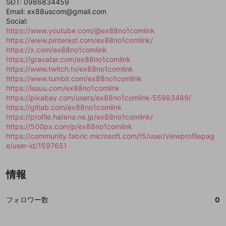
mellow-fanの
mellow-fanの
利用規約
利用規約
・
・
プライバシーポリシー
プライバシーポリシー
・
・
外部
外部
SĐT: 0986834459
登録
外部サービスとのID連携に関する同意事項
サービスとのID連携に関する同意事項
サービスとのID連携に関する同意事項
に同意頂いた上
に同意頂いた上
閉じる
ねずみ講やマルチ商法
Email: ex88uscom@gmail.com
動画プレイリストを選択
アカウント作成
で、次にお進みください
で、次にお進みください
Social:
誤解を招く配信設定
https://www.youtube.com/@ex88no1comlink
あとで登録
Discordとは？
Discordに参加する
https://www.pinterest.com/ex88no1comlink/
mellow-fanからのお得な情報をメールで受
ゲームの録画禁止区域の配信
https://x.com/ex88no1comlink
け取る
https://gravatar.com/ex88no1comlink
改造版・海賊版ソフトの配信
https://www.twitch.tv/ex88no1comlink
https://www.tumblr.com/ex88no1comlink
政治的・宗教的・人種的な内容
https://issuu.com/ex88no1comlink
https://pixabay.com/users/ex88no1comlink-55983489/
その他の問題
https://gitlab.com/ex88no1comlink
https://profile.hatena.ne.jp/ex88no1comlink/
https://500px.com/p/ex88no1comlink
https://community.fabric.microsoft.com/t5/user/viewprofilepag
e/user-id/1597651
情報
フォロワー数
0