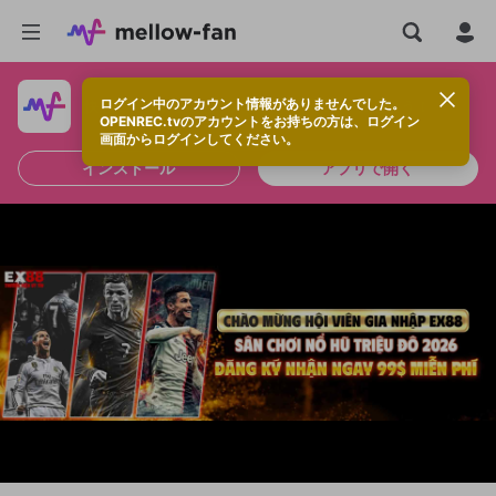
ログイン中のアカウント情報がありませんでした。
快適に視聴するなら、アプリをインストールしよう！
OPENREC.tvのアカウントをお持ちの方は、ログイン
画面からログインしてください。
インストール
アプリで開く
新規登録
OPENREC.tv アカウントは mellow-fan
OPENREC.tvアカウントはmellow-fanア
限定コミュニティ参加方法
パーソナルデータの登録