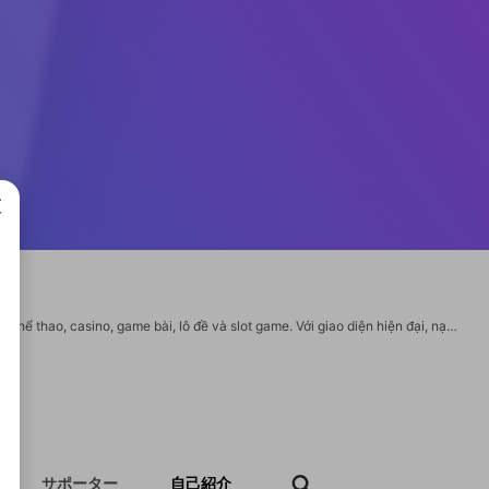
成で
EE88 là nhà cái uy tín hàng đầu châu Á, cung cấp đa dạng sản phẩm cá cược như thể thao, casino, game bài, lô đề và slot game. Với giao diện hiện đại, nạp rút nhanh chóng, bảo mật cao và chăm sóc khách hàng 24/7, EE88 mang đến trải nghiệm giải trí an toàn, minh bạch và hấp dẫn cho người chơi. Thông tin liên hệ: Thương hiệu: EE88 Website: https://ee88i.dev/ Email: hotro@ee88i.dev Số điện thoại: 0909 284 392 Địa chỉ: 3/9 TTN 20, Tân Thới Nhất, Quận 12, Hồ Chí Minh, Việt Nam Zipcode: 700000 Hashtag: #ee88 #nhacaiee88 #ee88casino #dangkyee88 #linkvaoee88 #ee88thethao #ee88slotgame #ee88vn #ee88vip #ee88live https://x.com/ee88idev https://www.pinterest.com/ee88idev/ https://www.youtube.com/@ee88idev https://www.twitch.tv/ee88idev/about https://www.reddit.com/user/ee88idev/ https://500px.com/p/ee88idev?view=photos https://gravatar.com/ee88idev https://vimeo.com/ee88idev https://www.tumblr.com/ee88idev https://gifyu.com/ee88idev https://code.antopie.org/ee88idev
サポーター
自己紹介