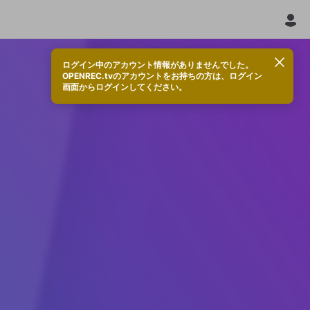
ログイン中のアカウント情報がありませんでした。
OPENREC.tvのアカウントをお持ちの方は、ログイン
画面からログインしてください。