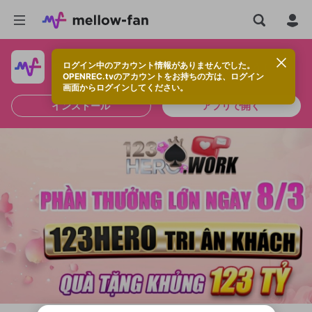
ログイン中のアカウント情報がありませんでした。
快適に視聴するなら、アプリをインストールしよう！
OPENREC.tvのアカウントをお持ちの方は、ログイン
画面からログインしてください。
インストール
アプリで開く
新規登録
OPENREC.tv アカウントは mellow-fan
OPENREC.tvアカウントはmellow-fanア
限定コミュニティ参加方法
パーソナルデータの登録
アカウントに移行しました。
カウントに統合しました。
すでにアカウントをお持ちの方は、ログイ
こちらからOPENREC.tvでログイン中のア
ン画面からログインしてください。
カウント情報を引き継ぐことができます。