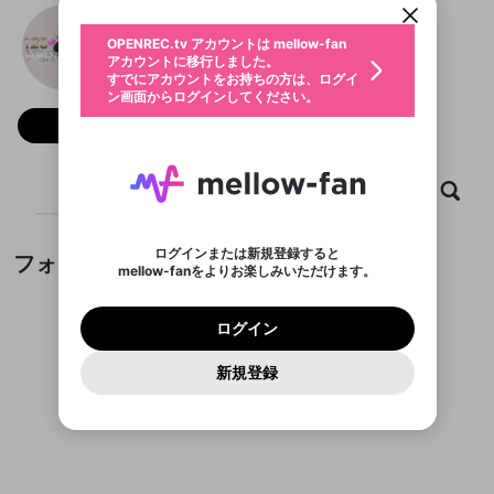
動画プレイリストを選択
生年月
123Hero
固定動画に設定
不適切なユーザーとして報告しま
ファンレター
OPENREC.tv アカウントは mellow-fan
サブスクシェア
@
新規登録
ログイン
すか？
年
月
アカウントに移行しました。
マイページに表示されている動画 (ライブ配信、配
認証コードの入力
すでにアカウントをお持ちの方は、ログイ
生年月は登録後に変更できません。
信予定、アーカイブ、アップロード動画) をページ
選択できるプレイリストがありません。
応援している配信者にファンレターを送ることがで
ン画面からログインしてください。
ご確認ください
のトップに1つ固定できます。動画タイトル横のメ
ログイン
プレイリストは動画の再生画面で作成で
きます。好きなデザインを選んでメッセージを書い
ニューより設定することができます。
メールアドレスで新規登録
メールアドレスでログイン
問題を選択してください
フォロー
この限定コミュニティは、Discordで提供されてい
性別
きます。
たり、エールアイテムでデコレーションして、配信
メールアドレスにメールを送信しました。30分以内
パスワード再設定
ます。
者に届けましょう！
にメール記載の6桁の認証コードを入力してくださ
入力していただいたメールアドレ
男性
女性
その他
利用規約とプライバシーポリシーが更新されま
問題を選択してください
詳しくはこちら
※ファンレター機能は有料サービスです。
い。
または
または
ポイントが不足しています
した。 サービスを利用するには変更後の内容を
Discordアカウントをお持ちでない方
スに、パスワード再設定用URLを
セッションの有効期限が切れたた
ホーム
動画
キャプチャ
プレイリスト
登録したメールアドレスを入力し、送信してくださ
わいせつな表現
ブロックリストに追加しますか？
この動画の公開は終了しました
お住まいの地域
ご確認いただき、同意していただく必要があり
認証コード
い。
記載されたメールを送信しました
め、ログアウトしました
Discordとは？からDiscordにアクセス
X
X
ます。
mellowポイントの購入に進みますか？
他者を誹謗中傷する表現
のでご確認ください
0
6
ログインまたは新規登録すると
フォロー
Discordアカウントを作成
mellow-fanをよりお楽しみいただけます。
キャンセル
OK
OK
0
500
著作権の侵害
Google
Google
利用規約
プレミアム会員に入会
を確認しました。
OK
いいえ
はい
mellow-fan のメールアドレス（mellow-fan.comド
この画面からDiscordに参加する
利用規約
および
プライバシーポリシー
に同意頂いた上で
ログイン
プライバシーポリシー
を確認しました。
メイン及びcs.openrec.co.jpドメイン）が受信拒否設
次にお進みください。
OK
プライバシーの侵害
ご登録いただいた情報はサービスの向上を目的
ログイン
再設定する
動画プレイリストがありません
定に含まれていないかご確認ください。
Yahoo! JAPAN
Yahoo! JAPAN
Discordは第三者が提供するコミュニティーサービスで、
として使用いたします。
報告された問題については、利用規約に違反しているか
動画プレイリストを選択
パスワードを忘れた方は
こちら
過激な暴力や自傷行為
mellow-fanとは関わりがありません。Discordに関してのお
一部サービスをご利用いただくには、生年月の
どうかをスタッフが確認します。
この機能をむやみに使
新規登録
確認しました
問い合わせにはお答えすることができません。Discordの仕
アカウントをお持ちですか？
アカウントを作成する
登録が必要です。
用することは、利用規約違反になります。
様変更により、限定コミュニティ特典の提供が終了する可能
入力
なりすまし行為
Appleでサインアップ
Appleでサインイン
動画のプレイリストを一つ選択すると、そのプレイ
ご登録いただいた情報は公開されません。
性がありますが、その際の補償は一切行いません。外部サー
フォローしているチャンネルがありません
リストの動画をマイページの上部にリストで表示す
ビスとのID連携に関する同意事項に同意の上、参加をお願い
閉じる
ることができます。
出会いを誘導する行為
ファンレターを作成
します。
送信
mellow-fanの
mellow-fanの
利用規約
利用規約
・
・
プライバシーポリシー
プライバシーポリシー
・
・
外部
外部
登録
外部サービスとのID連携に関する同意事項
サービスとのID連携に関する同意事項
サービスとのID連携に関する同意事項
に同意頂いた上
に同意頂いた上
閉じる
ねずみ講やマルチ商法
動画プレイリストを選択
アカウント作成
で、次にお進みください
で、次にお進みください