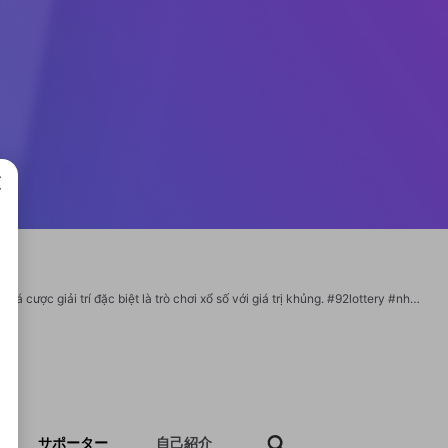
成で
92lottery là thương hiệu của trang chủ website chuyên cung cấp các dòng game cá cược giải trí đặc biệt là trò chơi xổ số với giá trị khủng. #92lottery #nhacai92lottery #92lotteryday #trangchu92lottery Thông Tin Liên Hệ: - Địa Chỉ: D20/6A Đ. Trần Não, P. Bình An, Quận 2, Hồ Chí Minh, Việt Nam - Số Điện Thoại: 0776998352 - Email: 92lottery.day@gmail.com - Website: https://92lottery.day/ Social: https://www.facebook.com/92lotteryday/ https://x.com/92lotteryday https://www.youtube.com/@92lotteryday https://www.pinterest.com/92lotteryday/ https://gravatar.com/92lotteryday https://92lotteryday.wordpress.com/ https://sites.google.com/view/nhacaiuytin92lot/ https://500px.com/p/92lotteryday https://www.behance.net/92lotteryday https://bit.ly/m/92lotteryday https://www.blogger.com/profile/17350915117459094148 https://talk.plesk.com/members/nhacai92lotteryday.390768/ https://vi.gravatar.com/92lotteryday https://nhacaiuytin92lot.wixsite.com/92lotteryday
サポーター
自己紹介