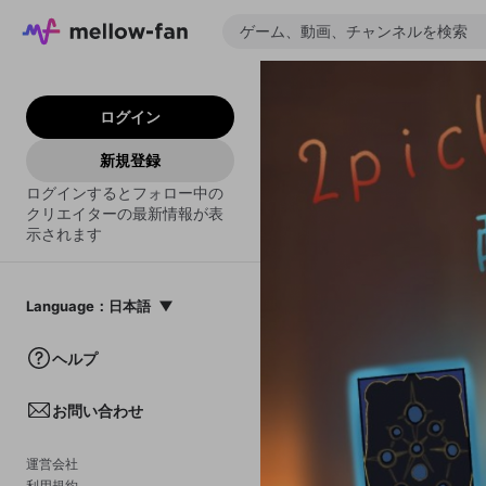
ログイン
新規登録
ログインするとフォロー中の
クリエイターの最新情報が表
示されます
Language
：
日本語
日本語
ヘルプ
English
お問い合わせ
中文(簡体)
한국어
運営会社
利用規約