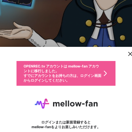
新規登録
OPENREC.tv アカウントは mellow-fan アカウ
OPENREC.tvアカウントはmellow-fanアカウン
パーソナルデータの登録
限定コミュニティ参加方法
ントに移行しました。
トに統合しました。
すでにアカウントをお持ちの方は、ログイン画面
こちらからOPENREC.tvでログイン中のアカウ
からログインしてください。
ント情報を引き継ぐことができます。
動画プレイリストを選択
生年月
固定動画に設定
不適切なユーザーとして報告します
ファンレター
サブスクシェア
OPENREC.tv アカウントは mellow-fan アカウ
@
新規登録
ログイン
か？
年
月
ントに移行しました。
マイページに表示されている動画 (ライブ配信、配信予定、ア
すでにアカウントをお持ちの方は、ログイン画面
ーカイブ、アップロード動画) をページのトップに1つ固定で
ふぁがるど
応援している配信者にファンレターを送ることができま
生年月は登録後に変更できません。
認証コードの入力
できるプレイリストがありません。プレイリストは動画の再生画面で作
からログインしてください。
きます。動画タイトル横のメニューより設定することができま
す。好きなデザインを選んでメッセージを書いたり、エ
ログイン
す。
@
ebetafaga
ふぁがるどのXヘ
ご確認ください
す。
メールアドレスで新規登録
メールアドレスでログイン
問題を選択してください
ールアイテムでデコレーションして、配信者に届けまし
性別
ょう！
Twitter(@fagarudo_ebeta)
メールアドレスにメールを送信しました。30分以内にメ
パスワード再設定
詳しくはこちら
この限定コミュニティは、Discordで提供されています。
入力していただいたメールアドレス
男性
女性
その他
問題を選択してください
※ファンレター機能は有料サービスです。
ール記載の6桁の認証コードを入力してください。
利用規約とプライバシーポリシーが更新されました。
または
または
ポイントが不足しています
フォロー 115
に、パスワード再設定用URLを記載
セッションの有効期限が切れたた
ファンレター
Discordアカウントをお持ちでない方
サービスを利用するには変更後の内容をご確認いただ
わいせつな表現
認証コード
検索履歴をすべて削除しますか？
ブロックリストに追加しますか？
この動画の公開は終了しました
登録したメールアドレスを入力し、送信してください。
お住まいの地域
されたメールを送信しましたのでご
め、ログアウトしました
き、同意していただく必要があります。
X
X
Discordとは？からDiscordにアクセス
mellowポイントの購入に進みますか？
他者を誹謗中傷する表現
0
6
確認ください
ログインまたは新規登録すると
Discordアカウントを作成
キャンセル
mellow-fanをよりお楽しみいただけます。
いいえ
OK
はい
OK
利用規約
を確認しました。
0
500
著作権の侵害
Google
Google
キャプチャ
プレイリスト
フォロー
フォロワー
プレミアム会員に入会
mellow-fan のメールアドレス（mellow-fan.comドメイン
OK