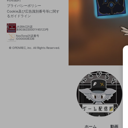
プライバシーポリシー
Cookie及び広告識別番号等に関す
るガイドライン
JASRAC許諾
第9036330001Y45123号
NexTone許諾番号
ID000008336
© OPENREC, inc. All Rights Reserved.
選択
きま
ホーム
動画