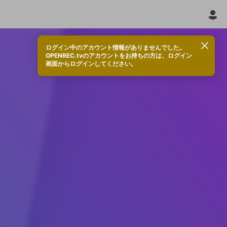
ログイン中のアカウント情報がありませんでした。
OPENREC.tvのアカウントをお持ちの方は、ログイン
画面からログインしてください。