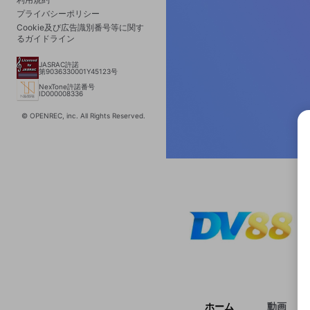
プライバシーポリシー
Cookie及び広告識別番号等に関す
るガイドライン
JASRAC許諾
第9036330001Y45123号
NexTone許諾番号
ID000008336
© OPENREC, inc. All Rights Reserved.
選択
きま
ホーム
動画