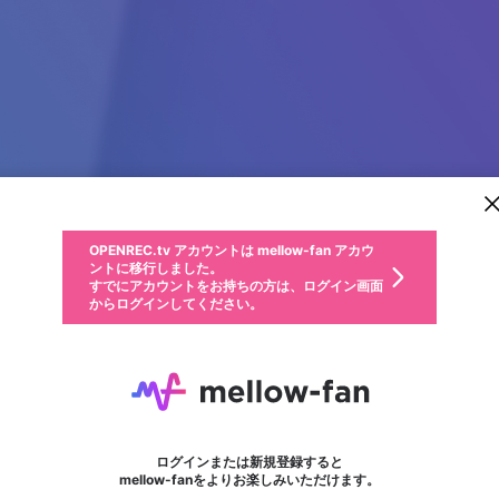
新規登録
OPENREC.tv アカウントは mellow-fan アカウ
OPENREC.tvアカウントはmellow-fanアカウン
パーソナルデータの登録
限定コミュニティ参加方法
ントに移行しました。
トに統合しました。
すでにアカウントをお持ちの方は、ログイン画面
こちらからOPENREC.tvでログイン中のアカウ
からログインしてください。
ント情報を引き継ぐことができます。
動画プレイリストを選択
生年月
固定動画に設定
不適切なユーザーとして報告します
ファンレター
サブスクシェア
OPENREC.tv アカウントは mellow-fan アカウ
@
新規登録
ログイン
か？
年
月
ントに移行しました。
マイページに表示されている動画 (ライブ配信、配信予定、ア
すでにアカウントをお持ちの方は、ログイン画面
ーカイブ、アップロード動画) をページのトップに1つ固定で
DV88 CLOUD
応援している配信者にファンレターを送ることができま
生年月は登録後に変更できません。
認証コードの入力
できるプレイリストがありません。プレイリストは動画の再生画面で作
からログインしてください。
きます。動画タイトル横のメニューより設定することができま
す。好きなデザインを選んでメッセージを書いたり、エ
ログイン
す。
@
dv88cloud
ご確認ください
す。
メールアドレスで新規登録
メールアドレスでログイン
問題を選択してください
ールアイテムでデコレーションして、配信者に届けまし
性別
ょう！
メールアドレスにメールを送信しました。30分以内にメ
パスワード再設定
詳しくはこちら
この限定コミュニティは、Discordで提供されています。
入力していただいたメールアドレス
男性
女性
その他
問題を選択してください
※ファンレター機能は有料サービスです。
ール記載の6桁の認証コードを入力してください。
利用規約とプライバシーポリシーが更新されました。
または
または
ポイントが不足しています
フォロー
に、パスワード再設定用URLを記載
セッションの有効期限が切れたた
Discordアカウントをお持ちでない方
サービスを利用するには変更後の内容をご確認いただ
わいせつな表現
認証コード
検索履歴をすべて削除しますか？
ブロックリストに追加しますか？
この動画の公開は終了しました
登録したメールアドレスを入力し、送信してください。
お住まいの地域
されたメールを送信しましたのでご
め、ログアウトしました
き、同意していただく必要があります。
X
X
Discordとは？からDiscordにアクセス
mellowポイントの購入に進みますか？
他者を誹謗中傷する表現
0
6
確認ください
ログインまたは新規登録すると
Discordアカウントを作成
キャンセル
mellow-fanをよりお楽しみいただけます。
いいえ
OK
はい
OK
利用規約
を確認しました。
0
500
著作権の侵害
Google
Google
キャプチャ
プレイリスト
フォロー
フォロワー
プレミアム会員に入会
mellow-fan のメールアドレス（mellow-fan.comドメイン
OK