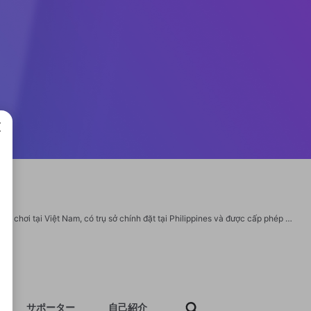
成で
DV88 là là một trong những nhà cái uy tín hàng đầu châu Á, thu hút lượng lớn người chơi tại Việt Nam, có trụ sở chính đặt tại Philippines và được cấp phép hoạt động hợp pháp bởi PAGCOR – Cơ quan quản lý trò chơi và giải trí Philippines. DV88 cung cấp đa dạng dịch vụ gồm: cá cược thể thao, casino trực tuyến, slots, bắn cá, xổ số Keno, cùng nhiều trò chơi bài như Poker, Baccarat, Rồng Hổ. Nhà cái nổi bật nhờ giao diện thân thiện, bảo mật cao, thanh toán nhanh chóng và chương trình khuyến mãi hấp dẫn, mang lại trải nghiệm giải trí an toàn, công bằng cho người chơi. Đăng ký tài khoản ngay tại dv88.cloud để nhận 88k cược miễn phí. Cơ hội giải trí đỉnh cao và rinh thưởng lớn đang chờ bạn khám phá! #dv88cloud #dv88.cloud #nhacaidv88 #trangchudv88 #dv88 #dangkydv88 #dangnhapdv88 Địa chỉ: 403 Phan Văn Trị, Quận Gò Vấp, Thành phố Hồ Chí Minh, Việt Nam Hotline: 0329.025.486 Website DV88 : https://dv88.cloud/ SOCIAL https://www.instagram.com/dv88cloud https://www.youtube.com/@dv88cloud
サポーター
自己紹介