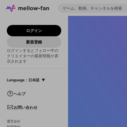
ログイン
新規登録
ログインするとフォロー中の
クリエイターの最新情報が表
示されます
Language
：
日本語
日本語
ヘルプ
English
お問い合わせ
中文(簡体)
한국어
運営会社
利用規約