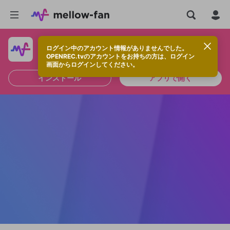
ログイン中のアカウント情報がありませんでした。
快適に視聴するなら、アプリをインストールしよう！
OPENREC.tvのアカウントをお持ちの方は、ログイン
画面からログインしてください。
インストール
アプリで開く
新規登録
OPENREC.tv アカウントは mellow-fan
OPENREC.tvアカウントはmellow-fanア