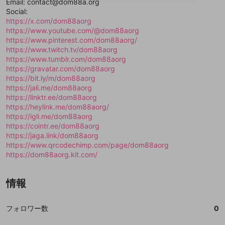
Email: contact@dom88a.org
送信
mellow-fanの
mellow-fanの
利用規約
利用規約
・
・
プライバシーポリシー
プライバシーポリシー
・
・
外部
外部
登録
Social:
外部サービスとのID連携に関する同意事項
サービスとのID連携に関する同意事項
サービスとのID連携に関する同意事項
に同意頂いた上
に同意頂いた上
閉じる
ねずみ講やマルチ商法
動画プレイリストを選択
アカウント作成
https://x.com/dom88aorg
で、次にお進みください
で、次にお進みください
https://www.youtube.com/@dom88aorg
誤解を招く配信設定
あとで登録
Discordとは？
Discordに参加する
https://www.pinterest.com/dom88aorg/
mellow-fanからのお得な情報をメールで受
https://www.twitch.tv/dom88aorg
ゲームの録画禁止区域の配信
け取る
https://www.tumblr.com/dom88aorg
https://gravatar.com/dom88aorg
改造版・海賊版ソフトの配信
https://bit.ly/m/dom88aorg
https://jali.me/dom88aorg
政治的・宗教的・人種的な内容
https://linktr.ee/dom88aorg
その他の問題
https://heylink.me/dom88aorg/
https://igli.me/dom88aorg
https://cointr.ee/dom88aorg
https://jaga.link/dom88aorg
https://www.qrcodechimp.com/page/dom88aorg
https://dom88aorg.kit.com/
情報
フォロワー数
0