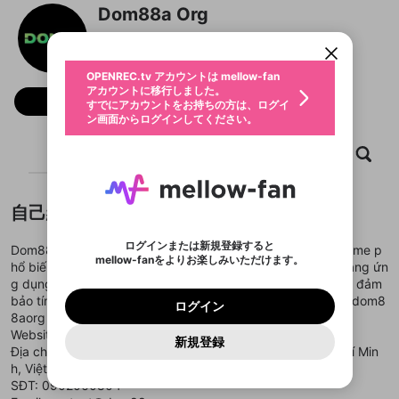
限定コミュニティ参加方法
パーソナルデータの登録
Dom88a Org
アカウントに移行しました。
カウントに統合しました。
すでにアカウントをお持ちの方は、ログイ
こちらからOPENREC.tvでログイン中のア
@
dom88aorg
動画プレイリストを選択
ン画面からログインしてください。
カウント情報を引き継ぐことができます。
生年月
固定動画に設定
不適切なユーザーとして報告しま
ファンレター
OPENREC.tv アカウントは mellow-fan
サブスクシェア
@
新規登録
ログイン
すか？
年
月
アカウントに移行しました。
マイページに表示されている動画 (ライブ配信、配
フォロー
認証コードの入力
すでにアカウントをお持ちの方は、ログイ
生年月は登録後に変更できません。
信予定、アーカイブ、アップロード動画) をページ
選択できるプレイリストがありません。
応援している配信者にファンレターを送ることがで
ン画面からログインしてください。
ご確認ください
のトップに1つ固定できます。動画タイトル横のメ
ログイン
プレイリストは動画の再生画面で作成で
きます。好きなデザインを選んでメッセージを書い
ニューより設定することができます。
メールアドレスで新規登録
メールアドレスでログイン
問題を選択してください
この限定コミュニティは、Discordで提供されてい
性別
きます。
たり、エールアイテムでデコレーションして、配信
メールアドレスにメールを送信しました。30分以内
ホーム
動画
キャプチャ
プレイリスト
パスワード再設定
ます。
者に届けましょう！
にメール記載の6桁の認証コードを入力してくださ
入力していただいたメールアドレ
男性
女性
その他
利用規約とプライバシーポリシーが更新されま
問題を選択してください
詳しくはこちら
※ファンレター機能は有料サービスです。
い。
または
または
ポイントが不足しています
した。 サービスを利用するには変更後の内容を
Discordアカウントをお持ちでない方
スに、パスワード再設定用URLを
セッションの有効期限が切れたた
登録したメールアドレスを入力し、送信してくださ
わいせつな表現
ブロックリストに追加しますか？
この動画の公開は終了しました
お住まいの地域
自己紹介
ご確認いただき、同意していただく必要があり
認証コード
い。
記載されたメールを送信しました
め、ログアウトしました
Discordとは？からDiscordにアクセス
X
X
ます。
mellowポイントの購入に進みますか？
他者を誹謗中傷する表現
のでご確認ください
0
6
ログインまたは新規登録すると
Dom88 sở hữu hệ sinh thái trò chơi đa dạng với các tựa game p
Discordアカウントを作成
mellow-fanをよりお楽しみいただけます。
キャンセル
OK
OK
0
500
著作権の侵害
hổ biến như Baccarat, Roulette, Blackjack và Poker. Nền tảng ứn
Google
Google
利用規約
プレミアム会員に入会
を確認しました。
OK
いいえ
はい
mellow-fan のメールアドレス（mellow-fan.comド
この画面からDiscordに参加する
g dụng công nghệ RNG kết hợp mã hóa SSL 256-bit nhằm đảm
利用規約
および
プライバシーポリシー
に同意頂いた上で
ログイン
プライバシーポリシー
を確認しました。
メイン及びcs.openrec.co.jpドメイン）が受信拒否設
次にお進みください。
OK
プライバシーの侵害
bảo tính minh bạch và bảo mật. #dom88 #nhacaidom88 #dom8
ご登録いただいた情報はサービスの向上を目的
ログイン
再設定する
動画プレイリストがありません
定に含まれていないかご確認ください。
Yahoo! JAPAN
Yahoo! JAPAN
8aorg #nhacaidom88aorg
Discordは第三者が提供するコミュニティーサービスで、
として使用いたします。
報告された問題については、利用規約に違反しているか
動画プレイリストを選択
パスワードを忘れた方は
こちら
過激な暴力や自傷行為
mellow-fanとは関わりがありません。Discordに関してのお
Website:
https://dom88a.org/
一部サービスをご利用いただくには、生年月の
どうかをスタッフが確認します。
この機能をむやみに使
新規登録
確認しました
問い合わせにはお答えすることができません。Discordの仕
アカウントをお持ちですか？
アカウントを作成する
Địa chỉ: 251 Đ. Lê Quang Sung, Phường 2, Bình Tây, Hồ Chí Min
登録が必要です。
用することは、利用規約違反になります。
様変更により、限定コミュニティ特典の提供が終了する可能
入力
なりすまし行為
Appleでサインアップ
Appleでサインイン
動画のプレイリストを一つ選択すると、そのプレイ
h, Việt Nam
ご登録いただいた情報は公開されません。
性がありますが、その際の補償は一切行いません。外部サー
リストの動画をマイページの上部にリストで表示す
SĐT: 0902060804
ビスとのID連携に関する同意事項に同意の上、参加をお願い
閉じる
ることができます。
出会いを誘導する行為
ファンレターを作成
します。