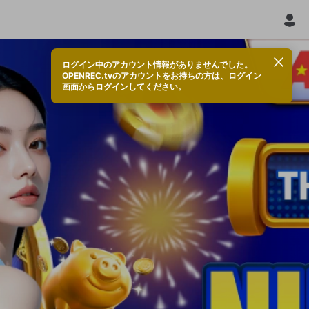
ログイン中のアカウント情報がありませんでした。
OPENREC.tvのアカウントをお持ちの方は、ログイン
画面からログインしてください。