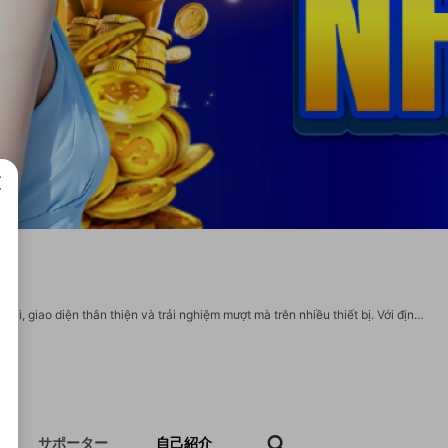
成で
DN88 là nền tảng giải trí trực tuyến được nhiều người biết đến nhờ hệ thống hiện đại, giao diện thân thiện và trải nghiệm mượt mà trên nhiều thiết bị. Với định hướng mang đến sân chơi an toàn và chuyên nghiệp, DN88 liên tục nâng cấp công nghệ nhằm tối ưu tốc độ truy cập cũng như đa dạng hóa các trò chơi hấp dẫn dành cho người dùng. Ngoài ra, nền tảng còn nổi bật với nhiều chương trình ưu đãi hấp dẫn cùng đội ngũ hỗ trợ khách hàng hoạt động 24/7. DN88 đang ngày càng khẳng định vị thế của mình trong lĩnh vực giải trí trực tuyến hiện nay. Tên Thương Hiệu: DN88 Website: https://dn88.work/ Địa chỉ: 423 Nguyễn Trãi, An Đông, Hồ Chí Minh, Việt Nam Email: dn88work@gmail.com Phone: 0328771497 Hashtag: #DN88 #nhacaiDN88 #linkDN88 #trangchuDN88 #websiteDN88 https://x.com/dn88work https://www.pinterest.com/dn88work/ https://500px.com/p/dn88work https://www.reddit.com/user/dn88work/ https://www.youtube.com/@dn88work https://wakelet.com/@dn88work https://gravatar.com/dn88work
サポーター
自己紹介