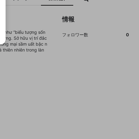
情報
vị như “biểu tượng sốn
フォロワー数
0
vững. Sở hữu vị trí đắc
hương mại sầm uất bậc n
thiên nhiên trong làn