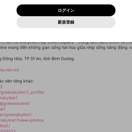
いいえ
はい
利用規約
および
プライバシーポリシー
に同意頂いた上で次にお
この画面からDiscordに参加する
プライバシーポリシー
を確認しました。
及びcs.openrec.co.jpドメイン）が受信拒否設定に含まれて
ログイン
進みください。
OK
プライバシーの侵害
ご登録いただいた情報はサービスの向上を目的として
動画プレイリストがありません
再設定する
いないかご確認ください。
ログイン
Yahoo! JAPAN
Yahoo! JAPAN
使用いたします。
Discordは第三者が提供するコミュニティーサービスで、mellow-
報告された問題については、利用規約に違反しているかどうか
パスワードを忘れた方は
こちら
過激な暴力や自傷行為
確認しました
fanとは関わりがありません。Discordに関してのお問い合わせには
一部サービスをご利用いただくには、生年月の登録が
をスタッフが確認します。
この機能をむやみに使用すること
新規登録
動画プレイリストを選択
お答えすることができません。Discordの仕様変更により、限定コ
アカウントをお持ちですか？
アカウントを作成する
入力
必要です。
は、利用規約違反になります。
Appleでサインアップ
Appleでサインイン
ミュニティ特典の提供が終了する可能性がありますが、その際の補
なりすまし行為
bật do TBS Land phát triển tại trung tâm thành phố Dĩ An, được định 
ご登録いただいた情報は公開されません。
償は一切行いません。外部サービスとのID連携に関する同意事項に
動画のプレイリストを一つ選択すると、そのプレイリストの動
iữa an cư hiện đại, không gian nghỉ dưỡng và tiềm năng đầu tư bền 
同意の上、参加をお願いします。
出会いを誘導する行為
閉じる
画をマイページの上部にリストで表示することができます。
 1K, liền kề khu phức hợp Green Square – trung tâm hành chính và t
ファンレターを作成
送信
mellow-fanの
mellow-fanの
利用規約
利用規約
・
・
プライバシーポリシー
プライバシーポリシー
・
・
外部サービ
外部サービ
外部サービスとのID連携に関する同意事項
line mang đến không gian sống hài hòa giữa nhịp sống năng động và 
登録
スとのID連携に関する同意事項
スとのID連携に関する同意事項
に同意頂いた上で、次にお進み
に同意頂いた上で、次にお進み
閉じる
ねずみ講やマルチ商法
アカウント作成
動画プレイリストを選択
ください
ください
g Đông Hòa, TP Dĩ An, tỉnh Bình Dương.
Discordとは？
Discordに参加する
誤解を招く配信設定
あとで登録
mellow-fanからのお得な情報をメールで受け取
ine.net.vn/
ゲームの録画禁止区域の配信
る
ác nền tảng khác:
改造版・海賊版ソフトの配信
e2
greenskyline1/_profile/
政治的・宗教的・人種的な内容
nskyline1
その他の問題
@greenskyline1
ne1
er/greenskyline1
nskyline1?view=photos
line1/
50559512