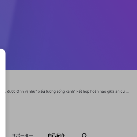
成で
Green Skyline – dự án nổi bật do TBS Land phát triển tại trung tâm thành phố Dĩ An, được định vị như “biểu tượng sống xanh” kết hợp hoàn hảo giữa an cư hiện đại, không gian nghỉ dưỡng và tiềm năng đầu tư bền vững. Sở hữu vị trí đắc địa ngay mặt tiền Quốc lộ 1K, liền kề khu phức hợp Green Square – trung tâm hành chính và thương mại sầm uất bậc nhất Bình Dương, Green Skyline mang đến không gian sống hài hòa giữa nhịp sống năng động và thiên nhiên trong lành. Địa chỉ: Quốc lộ 1K, phường Đông Hòa, TP Dĩ An, tỉnh Bình Dương. Hotline: 0917 58 58 79 Website: https://greenskyline.net.vn/ #GreenSkyline #TBSLand Folow Green Skyline trên các nền tảng khác: https://x.com/greenskyline2 https://www.pinterest.com/greenskyline1/_profile/ https://www.twitch.tv/greenskyline1 https://www.youtube.com/@greenskyline1 https://linktr.ee/greenskyline1 https://www.reddit.com/user/greenskyline1 https://500px.com/p/greenskyline1?view=photos https://about.me/greenskyline1/ https://vimeo.com/user250559512
サポーター
自己紹介