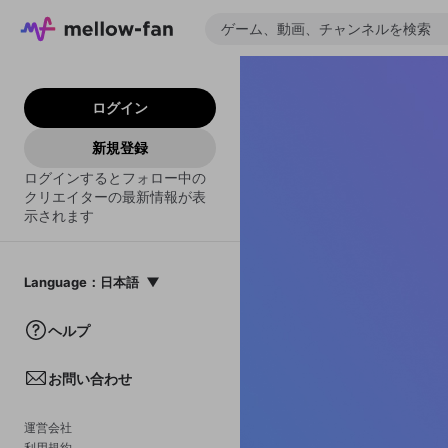
ログイン
新規登録
ログインするとフォロー中の
クリエイターの最新情報が表
示されます
Language
：
日本語
日本語
ヘルプ
English
お問い合わせ
中文(簡体)
한국어
運営会社
利用規約