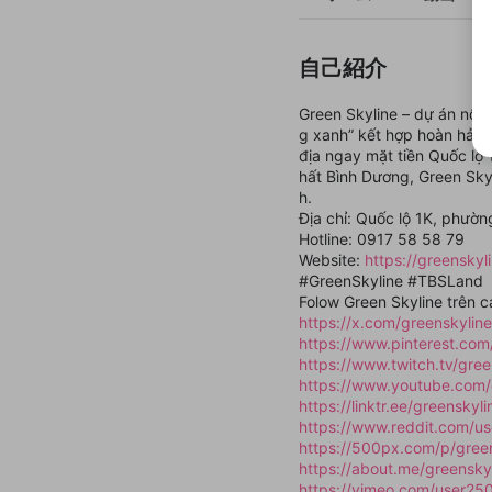
自己紹介
Green Skyline – dự án nổi 
g xanh” kết hợp hoàn hảo g
địa ngay mặt tiền Quốc lộ
hất Bình Dương, Green Sky
h.
Địa chỉ: Quốc lộ 1K, phườn
Hotline: 0917 58 58 79
Website:
https://greenskyl
#GreenSkyline #TBSLand
Folow Green Skyline trên c
https://x.com/greenskylin
https://www.pinterest.com/
https://www.twitch.tv/gree
https://www.youtube.com/
https://linktr.ee/greenskyli
https://www.reddit.com/us
https://500px.com/p/gree
https://about.me/greensky
https://vimeo.com/user2