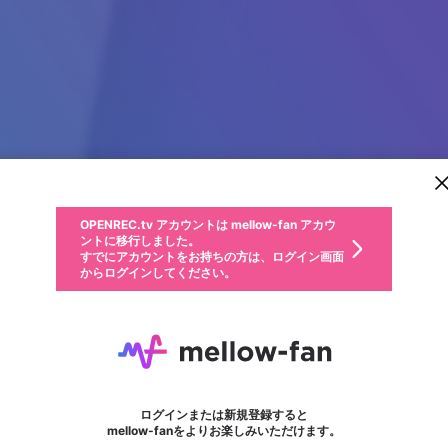
新規登録
OPENREC.tv アカウントは mellow-fan アカウ
OPENREC.tvアカウントはmellow-fanアカウン
パーソナルデータの登録
限定コミュニティ参加方法
ントに移行しました。
トに統合しました。
すでにアカウントをお持ちの方は、ログイン画面
こちらからOPENREC.tvでログイン中のアカウ
からログインしてください。
ント情報を引き継ぐことができます。
動画プレイリストを選択
生年月
固定動画に設定
不適切なユーザーとして報告します
ファンレター
サブスクシェア
OPENREC.tv アカウントは mellow-fan アカウ
@
新規登録
ログイン
か？
年
月
ントに移行しました。
マイページに表示されている動画 (ライブ配信、配信予定、ア
すでにアカウントをお持ちの方は、ログイン画面
ーカイブ、アップロード動画) をページのトップに1つ固定で
Green Skyline
応援している配信者にファンレターを送ることができま
生年月は登録後に変更できません。
認証コードの入力
できるプレイリストがありません。プレイリストは動画の再生画面で作
からログインしてください。
きます。動画タイトル横のメニューより設定することができま
す。好きなデザインを選んでメッセージを書いたり、エ
ログイン
す。
ご確認ください
す。
メールアドレスで新規登録
メールアドレスでログイン
問題を選択してください
ールアイテムでデコレーションして、配信者に届けまし
性別
ょう！
メールアドレスにメールを送信しました。30分以内にメ
パスワード再設定
詳しくはこちら
この限定コミュニティは、Discordで提供されています。
入力していただいたメールアドレス
男性
女性
その他
問題を選択してください
※ファンレター機能は有料サービスです。
ール記載の6桁の認証コードを入力してください。
フォロー
利用規約とプライバシーポリシーが更新されました。
または
または
ポイントが不足しています
に、パスワード再設定用URLを記載
セッションの有効期限が切れたた
Discordアカウントをお持ちでない方
サービスを利用するには変更後の内容をご確認いただ
わいせつな表現
認証コード
検索履歴をすべて削除しますか？
ブロックリストに追加しますか？
この動画の公開は終了しました
登録したメールアドレスを入力し、送信してください。
お住まいの地域
されたメールを送信しましたのでご
め、ログアウトしました
き、同意していただく必要があります。
X
X
Discordとは？からDiscordにアクセス
mellowポイントの購入に進みますか？
他者を誹謗中傷する表現
0
6
確認ください
ログインまたは新規登録すると
Discordアカウントを作成
キャンセル
mellow-fanをよりお楽しみいただけます。
いいえ
OK
はい
OK
利用規約
を確認しました。
0
500
著作権の侵害
Google
Google
キャプチャ
プレイリスト
フォロー
フォロワー
プレミアム会員に入会
mellow-fan のメールアドレス（mellow-fan.comドメイン
OK