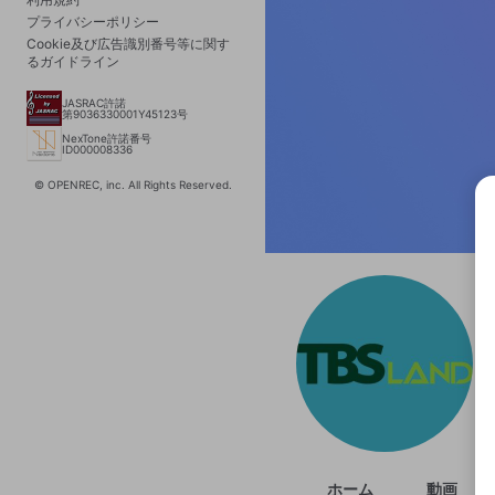
プライバシーポリシー
Cookie及び広告識別番号等に関す
るガイドライン
JASRAC許諾
第9036330001Y45123号
NexTone許諾番号
ID000008336
© OPENREC, inc. All Rights Reserved.
選択
きま
ホーム
動画