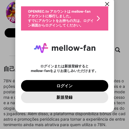
動画プレイリストを選択
生年月
78N
固定動画に設定
不適切なユーザーとして報告しま
ファンレター
OPENREC.tv アカウントは mellow-fan
サブスクシェア
@
新規登録
ログイン
すか？
年
月
アカウントに移行しました。
マイページに表示されている動画 (ライブ配信、配
認証コードの入力
すでにアカウントをお持ちの方は、ログイ
生年月は登録後に変更できません。
信予定、アーカイブ、アップロード動画) をページ
選択できるプレイリストがありません。
応援している配信者にファンレターを送ることがで
ン画面からログインしてください。
ご確認ください
のトップに1つ固定できます。動画タイトル横のメ
ログイン
プレイリストは動画の再生画面で作成で
きます。好きなデザインを選んでメッセージを書い
ニューより設定することができます。
メールアドレスで新規登録
メールアドレスでログイン
問題を選択してください
フォロー
この限定コミュニティは、Discordで提供されてい
性別
きます。
たり、エールアイテムでデコレーションして、配信
メールアドレスにメールを送信しました。30分以内
パスワード再設定
ます。
者に届けましょう！
にメール記載の6桁の認証コードを入力してくださ
入力していただいたメールアドレ
男性
女性
その他
利用規約とプライバシーポリシーが更新されま
問題を選択してください
詳しくはこちら
※ファンレター機能は有料サービスです。
い。
または
または
ポイントが不足しています
した。 サービスを利用するには変更後の内容を
Discordアカウントをお持ちでない方
スに、パスワード再設定用URLを
セッションの有効期限が切れたた
ホーム
動画
キャプチャ
プレイリスト
登録したメールアドレスを入力し、送信してくださ
わいせつな表現
ブロックリストに追加しますか？
この動画の公開は終了しました
お住まいの地域
ご確認いただき、同意していただく必要があり
認証コード
い。
記載されたメールを送信しました
め、ログアウトしました
Discordとは？からDiscordにアクセス
X
X
ます。
mellowポイントの購入に進みますか？
他者を誹謗中傷する表現
のでご確認ください
0
6
ログインまたは新規登録すると
自己紹介
Discordアカウントを作成
mellow-fanをよりお楽しみいただけます。
キャンセル
OK
OK
0
500
著作権の侵害
Google
Google
利用規約
プレミアム会員に入会
を確認しました。
OK
いいえ
はい
mellow-fan のメールアドレス（mellow-fan.comド
この画面からDiscordに参加する
利用規約
および
プライバシーポリシー
に同意頂いた上で
ログイン
78N é uma plataforma de apostas online que reúne diferentes o
プライバシーポリシー
を確認しました。
メイン及びcs.openrec.co.jpドメイン）が受信拒否設
次にお進みください。
OK
プライバシーの侵害
ご登録いただいた情報はサービスの向上を目的
ログイン
pções de jogos como cassino ao vivo, slots, esportes virtuais e a
再設定する
動画プレイリストがありません
定に含まれていないかご確認ください。
Yahoo! JAPAN
Yahoo! JAPAN
Discordは第三者が提供するコミュニティーサービスで、
として使用いたします。
報告された問題については、利用規約に違反しているか
postas esportivas para os usuários. O site possui interface mode
動画プレイリストを選択
パスワードを忘れた方は
こちら
過激な暴力や自傷行為
mellow-fanとは関わりがありません。Discordに関してのお
一部サービスをご利用いただくには、生年月の
どうかをスタッフが確認します。
この機能をむやみに使
rna e compatível com celular e computador, facilitando o acesso
新規登録
確認しました
問い合わせにはお答えすることができません。Discordの仕
アカウントをお持ちですか？
アカウントを作成する
登録が必要です。
用することは、利用規約違反になります。
e a navegação. O sistema de pagamentos é rápido e utiliza tecn
様変更により、限定コミュニティ特典の提供が終了する可能
入力
なりすまし行為
Appleでサインアップ
Appleでサインイン
動画のプレイリストを一つ選択すると、そのプレイ
ご登録いただいた情報は公開されません。
性がありますが、その際の補償は一切行いません。外部サー
ologia de segurança para proteger os dados e as transações do
リストの動画をマイページの上部にリストで表示す
ビスとのID連携に関する同意事項に同意の上、参加をお願い
閉じる
s jogadores. Além disso, a plataforma disponibiliza bônus de cad
ることができます。
出会いを誘導する行為
ファンレターを作成
します。
送信
astro e promoções periódicas para tornar a experiência de entre
mellow-fanの
mellow-fanの
利用規約
利用規約
・
・
プライバシーポリシー
プライバシーポリシー
・
・
外部
外部
登録
外部サービスとのID連携に関する同意事項
サービスとのID連携に関する同意事項
サービスとのID連携に関する同意事項
に同意頂いた上
に同意頂いた上
tenimento ainda mais atrativa para quem utiliza o 78N.
閉じる
ねずみ講やマルチ商法
動画プレイリストを選択
アカウント作成
で、次にお進みください
で、次にお進みください