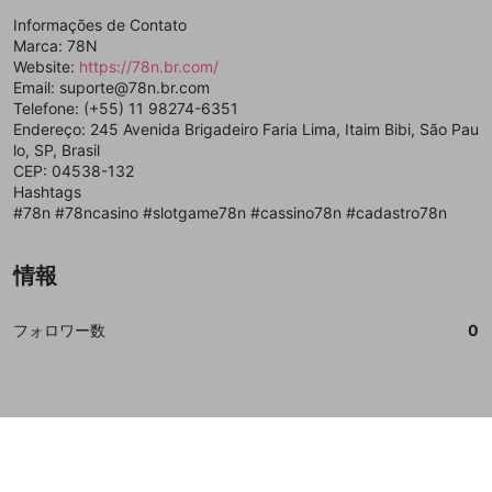
誤解を招く配信設定
Informações de Contato
あとで登録
Discordとは？
Discordに参加する
Marca: 78N
mellow-fanからのお得な情報をメールで受
ゲームの録画禁止区域の配信
Website:
https://78n.br.com/
け取る
Email: suporte@78n.br.com
改造版・海賊版ソフトの配信
Telefone: (+55) 11 98274-6351
Endereço: 245 Avenida Brigadeiro Faria Lima, Itaim Bibi, São Pau
政治的・宗教的・人種的な内容
lo, SP, Brasil
CEP: 04538-132
その他の問題
Hashtags
#78n #78ncasino #slotgame78n #cassino78n #cadastro78n
情報
フォロワー数
0