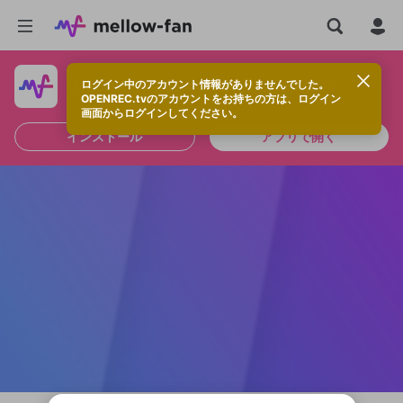
ログイン中のアカウント情報がありませんでした。
快適に視聴するなら、アプリをインストールしよう！
OPENREC.tvのアカウントをお持ちの方は、ログイン
画面からログインしてください。
インストール
アプリで開く
新規登録
OPENREC.tv アカウントは mellow-fan
OPENREC.tvアカウントはmellow-fanア
限定コミュニティ参加方法
パーソナルデータの登録
アカウントに移行しました。
カウントに統合しました。
すでにアカウントをお持ちの方は、ログイ
こちらからOPENREC.tvでログイン中のア
ン画面からログインしてください。
カウント情報を引き継ぐことができます。