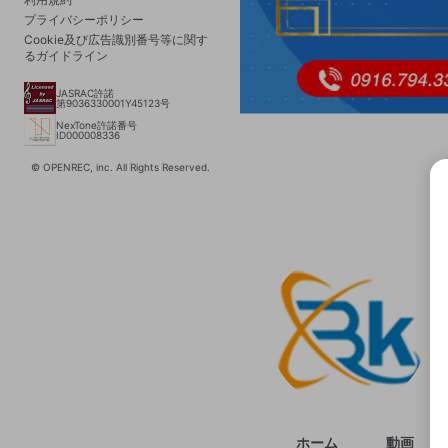
プライバシーポリシー
Cookie及び広告識別番号等に関す
るガイドライン
JASRAC許諾
第9036330001Y45123号
NexTone許諾番号
ID000008336
© OPENREC, inc. All Rights Reserved.
選択
きま
ホーム
動画