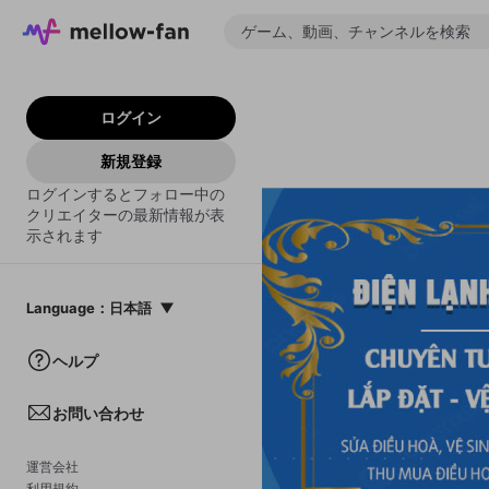
ログイン
新規登録
ログインするとフォロー中の
クリエイターの最新情報が表
示されます
Language
：
日本語
日本語
ヘルプ
English
お問い合わせ
中文(簡体)
한국어
運営会社
利用規約