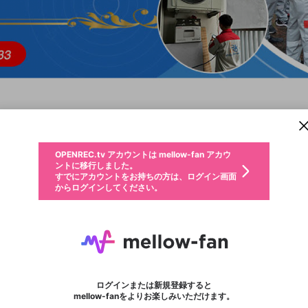
新規登録
OPENREC.tv アカウントは mellow-fan アカウ
OPENREC.tvアカウントはmellow-fanアカウン
パーソナルデータの登録
限定コミュニティ参加方法
ントに移行しました。
トに統合しました。
すでにアカウントをお持ちの方は、ログイン画面
こちらからOPENREC.tvでログイン中のアカウ
からログインしてください。
ント情報を引き継ぐことができます。
動画プレイリストを選択
生年月
固定動画に設定
不適切なユーザーとして報告します
ファンレター
サブスクシェア
OPENREC.tv アカウントは mellow-fan アカウ
@
新規登録
ログイン
か？
年
月
ントに移行しました。
マイページに表示されている動画 (ライブ配信、配信予定、ア
すでにアカウントをお持ちの方は、ログイン画面
ーカイブ、アップロード動画) をページのトップに1つ固定で
Bách Khoa K9
応援している配信者にファンレターを送ることができま
生年月は登録後に変更できません。
認証コードの入力
できるプレイリストがありません。プレイリストは動画の再生画面で作
からログインしてください。
きます。動画タイトル横のメニューより設定することができま
す。好きなデザインを選んでメッセージを書いたり、エ
ログイン
す。
@
dienlanhbachkhoak9
ご確認ください
す。
メールアドレスで新規登録
メールアドレスでログイン
問題を選択してください
ールアイテムでデコレーションして、配信者に届けまし
性別
ょう！
メールアドレスにメールを送信しました。30分以内にメ
パスワード再設定
詳しくはこちら
この限定コミュニティは、Discordで提供されています。
入力していただいたメールアドレス
男性
女性
その他
問題を選択してください
※ファンレター機能は有料サービスです。
ール記載の6桁の認証コードを入力してください。
利用規約とプライバシーポリシーが更新されました。
または
または
ポイントが不足しています
フォロー
に、パスワード再設定用URLを記載
セッションの有効期限が切れたた
Discordアカウントをお持ちでない方
サービスを利用するには変更後の内容をご確認いただ
わいせつな表現
認証コード
検索履歴をすべて削除しますか？
チームメンバーに追加しますか？
ブロックリストに追加しますか？
この動画の公開は終了しました
登録したメールアドレスを入力し、送信してください。
お住まいの地域
されたメールを送信しましたのでご
め、ログアウトしました
き、同意していただく必要があります。
X
X
Discordとは？からDiscordにアクセス
mellowポイントの購入に進みますか？
他者を誹謗中傷する表現
0
6
確認ください
ログインまたは新規登録すると
Discordアカウントを作成
キャンセル
キャンセル
mellow-fanをよりお楽しみいただけます。
いいえ
OK
はい
はい
OK
利用規約
を確認しました。
0
500
著作権の侵害
Google
Google
キャプチャ
プレイリスト
フォロー
フォロワー
プレミアム会員に入会
mellow-fan のメールアドレス（mellow-fan.comドメイン
OK