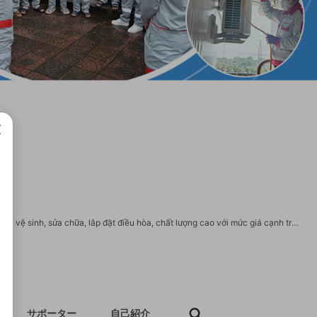
成で
Bách Khoa K9 là trung tâm sửa chữa điện lạnh uy tín, chuyên cung cấp các dịch vụ vệ sinh, sửa chữa, lắp đặt điều hòa, chất lượng cao với mức giá cạnh tranh nhất trên thị trường. Phục Vụ – Hỗ Trợ 24/7: Sẵn sàng hỗ trợ bất cứ lúc nào, kể cả ngày lễ. Website : https://suadienlanhbachkhoak9.vn/ Hotline: 0375.48.5555 - 058.478.6666 - 0916.794.333 Cơ Sở 1 : 168 Đại Cồ Việt - Hai Bà Trưng Cơ Sở 2 : 79 Lý Nam Đế - Hoàn Kiếm Cơ Sở 3 : 322 Phố Kim Mã - Ba Đình https://forum.index.hu/User/UserDescription?u=2116092 https://www.spigotmc.org/members/suadienlanhbkk9.2339785/ https://kenhsinhvien.vn/m/dienlanhbachkhoak9vn.1153464/#about https://www.otofun.net/members/dienlanhbachkhoak9.885820/#about https://www.blackhatworld.com/members/dienlanhbachkhoak9.2191003/#about https://my.omsystem.com/members/dienlanhbachkhoak9 https://www.fitday.com/fitness/forums/members/dienlanhbachkhoak9.html https://leetcode.com/u/dienlanhbachkhoak9/ https://www.yourquote.in/bach-khoa-k9-d0nzq/quotes
サポーター
自己紹介