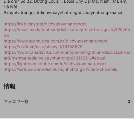
Địa chỉ : Số 32, Đường Louis 1, Louis City Đại Mỗ, Nam Từ Liêm,
で、次にお進みください
で、次にお進みください
Hà Nội
誤解を招く配信設定
あとで登録
Discordとは？
Discordに参加する
#xaynhatrongoi, #dichvuxaynhatrongoi, #xaynhtrongoihanoi
mellow-fanからのお得な情報をメールで受
ゲームの録画禁止区域の配信
け取る
https://inkbunny.net/dichvuxaynhatrongoi
https://vocal.media/authors/dich-vu-xay-nha-tron-goi-lq320v0d
改造版・海賊版ソフトの配信
5w
https://www.suamusica.com.br/dichvuxaynhatrongoi
政治的・宗教的・人種的な内容
https://violet.vn/user/show/id/15158879
その他の問題
https://www.canadavisa.com/canada-immigration-discussion-bo
ard/members/dichvuxaynhatrongoi.1311651/#about
https://lightroom.adobe.com/u/dichvuxaynhatrongoi
https://wirtube.de/a/dichvuxaynhatrongoi/video-channels
情報
フォロワー数
0