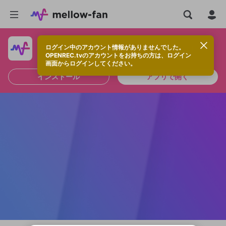
ログイン中のアカウント情報がありませんでした。
快適に視聴するなら、アプリをインストールしよう！
OPENREC.tvのアカウントをお持ちの方は、ログイン
画面からログインしてください。
インストール
アプリで開く
新規登録
OPENREC.tv アカウントは mellow-fan
OPENREC.tvアカウントはmellow-fanア
限定コミュニティ参加方法
パーソナルデータの登録
アカウントに移行しました。
カウントに統合しました。
すでにアカウントをお持ちの方は、ログイ
こちらからOPENREC.tvでログイン中のア