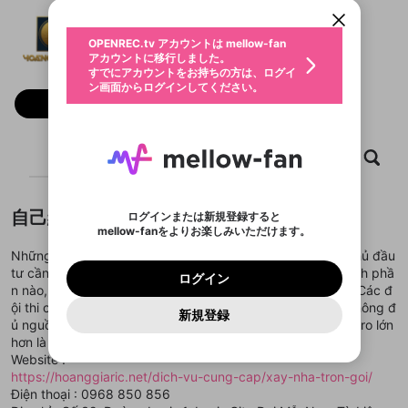
動画プレイリストを選択
ン画面からログインしてください。
カウント情報を引き継ぐことができます。
dichvuxaynhatrongoi
生年月
固定動画に設定
不適切なユーザーとして報告しま
ファンレター
@
dichvuxaynhatrongoi
OPENREC.tv アカウントは mellow-fan
サブスクシェア
@
新規登録
ログイン
すか？
年
月
アカウントに移行しました。
マイページに表示されている動画 (ライブ配信、配
認証コードの入力
すでにアカウントをお持ちの方は、ログイ
生年月は登録後に変更できません。
信予定、アーカイブ、アップロード動画) をページ
選択できるプレイリストがありません。
応援している配信者にファンレターを送ることがで
ン画面からログインしてください。
ご確認ください
のトップに1つ固定できます。動画タイトル横のメ
ログイン
プレイリストは動画の再生画面で作成で
きます。好きなデザインを選んでメッセージを書い
フォロー
ニューより設定することができます。
メールアドレスで新規登録
メールアドレスでログイン
問題を選択してください
この限定コミュニティは、Discordで提供されてい
性別
きます。
たり、エールアイテムでデコレーションして、配信
メールアドレスにメールを送信しました。30分以内
パスワード再設定
ます。
者に届けましょう！
にメール記載の6桁の認証コードを入力してくださ
入力していただいたメールアドレ
男性
女性
その他
利用規約とプライバシーポリシーが更新されま
問題を選択してください
詳しくはこちら
※ファンレター機能は有料サービスです。
い。
または
または
ホーム
ポイントが不足しています
動画
キャプチャ
プレイリスト
した。 サービスを利用するには変更後の内容を
Discordアカウントをお持ちでない方
スに、パスワード再設定用URLを
セッションの有効期限が切れたた
登録したメールアドレスを入力し、送信してくださ
わいせつな表現
ブロックリストに追加しますか？
この動画の公開は終了しました
お住まいの地域
ご確認いただき、同意していただく必要があり
認証コード
い。
記載されたメールを送信しました
め、ログアウトしました
Discordとは？からDiscordにアクセス
X
X
ます。
mellowポイントの購入に進みますか？
他者を誹謗中傷する表現
のでご確認ください
0
6
自己紹介
ログインまたは新規登録すると
Discordアカウントを作成
mellow-fanをよりお楽しみいただけます。
キャンセル
OK
OK
0
500
著作権の侵害
Google
Google
利用規約
プレミアム会員に入会
を確認しました。
OK
いいえ
はい
mellow-fan のメールアドレス（mellow-fan.comド
この画面からDiscordに参加する
Những công trình thực hiện thi công riêng lẻ từng phần, chủ đầu
利用規約
および
プライバシーポリシー
に同意頂いた上で
ログイン
プライバシーポリシー
を確認しました。
メイン及びcs.openrec.co.jpドメイン）が受信拒否設
次にお進みください。
OK
プライバシーの侵害
tư cần có 1 danh sách các tổ đội thi công. Khi cần bảo hành phầ
ご登録いただいた情報はサービスの向上を目的
ログイン
再設定する
動画プレイリストがありません
定に含まれていないかご確認ください。
Yahoo! JAPAN
Yahoo! JAPAN
n nào, thì gọi đúng đội thợ thi công phần đó để bảo hành. Các đ
Discordは第三者が提供するコミュニティーサービスで、
として使用いたします。
報告された問題については、利用規約に違反しているか
動画プレイリストを選択
パスワードを忘れた方は
こちら
過激な暴力や自傷行為
mellow-fanとは関わりがありません。Discordに関してのお
ội thi công này bảo hành với danh nghĩa là cá nhân, nếu không đ
一部サービスをご利用いただくには、生年月の
どうかをスタッフが確認します。
この機能をむやみに使
新規登録
確認しました
問い合わせにはお答えすることができません。Discordの仕
アカウントをお持ちですか？
アカウントを作成する
ủ nguồn lực sẽ làm chậm thời gian bảo hành. Thậm chí, rủi ro lớn
登録が必要です。
用することは、利用規約違反になります。
様変更により、限定コミュニティ特典の提供が終了する可能
入力
なりすまし行為
Appleでサインアップ
Appleでサインイン
動画のプレイリストを一つ選択すると、そのプレイ
hơn là công trình không được bảo hành.
ご登録いただいた情報は公開されません。
性がありますが、その際の補償は一切行いません。外部サー
リストの動画をマイページの上部にリストで表示す
Website :
ビスとのID連携に関する同意事項に同意の上、参加をお願い
閉じる
ることができます。
出会いを誘導する行為
ファンレターを作成
します。
https://hoanggiaric.net/dich-vu-cung-cap/xay-nha-tron-goi/
送信
mellow-fanの
mellow-fanの
利用規約
利用規約
・
・
プライバシーポリシー
プライバシーポリシー
・
・
外部
外部
登録
Điện thoại : 0968 850 856
外部サービスとのID連携に関する同意事項
サービスとのID連携に関する同意事項
サービスとのID連携に関する同意事項
に同意頂いた上
に同意頂いた上
閉じる
ねずみ講やマルチ商法
動画プレイリストを選択
アカウント作成