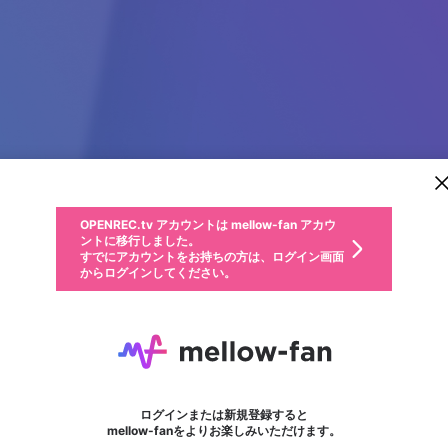
新規登録
OPENREC.tv アカウントは mellow-fan アカウ
OPENREC.tvアカウントはmellow-fanアカウン
パーソナルデータの登録
限定コミュニティ参加方法
ントに移行しました。
トに統合しました。
すでにアカウントをお持ちの方は、ログイン画面
こちらからOPENREC.tvでログイン中のアカウ
からログインしてください。
ント情報を引き継ぐことができます。
動画プレイリストを選択
生年月
固定動画に設定
不適切なユーザーとして報告します
ファンレター
サブスクシェア
OPENREC.tv アカウントは mellow-fan アカウ
@
新規登録
ログイン
か？
年
月
ントに移行しました。
マイページに表示されている動画 (ライブ配信、配信予定、ア
すでにアカウントをお持ちの方は、ログイン画面
ーカイブ、アップロード動画) をページのトップに1つ固定で
deltabac2
応援している配信者にファンレターを送ることができま
生年月は登録後に変更できません。
認証コードの入力
できるプレイリストがありません。プレイリストは動画の再生画面で作
からログインしてください。
きます。動画タイトル横のメニューより設定することができま
す。好きなデザインを選んでメッセージを書いたり、エ
ログイン
す。
@
deltaphuongtrinhbac2
ご確認ください
す。
メールアドレスで新規登録
メールアドレスでログイン
問題を選択してください
ールアイテムでデコレーションして、配信者に届けまし
性別
ょう！
メールアドレスにメールを送信しました。30分以内にメ
パスワード再設定
詳しくはこちら
この限定コミュニティは、Discordで提供されています。
入力していただいたメールアドレス
男性
女性
その他
問題を選択してください
※ファンレター機能は有料サービスです。
ール記載の6桁の認証コードを入力してください。
利用規約とプライバシーポリシーが更新されました。
または
または
ポイントが不足しています
フォロー
に、パスワード再設定用URLを記載
セッションの有効期限が切れたた
Discordアカウントをお持ちでない方
サービスを利用するには変更後の内容をご確認いただ
わいせつな表現
認証コード
検索履歴をすべて削除しますか？
ブロックリストに追加しますか？
この動画の公開は終了しました
登録したメールアドレスを入力し、送信してください。
お住まいの地域
されたメールを送信しましたのでご
め、ログアウトしました
き、同意していただく必要があります。
X
X
Discordとは？からDiscordにアクセス
mellowポイントの購入に進みますか？
他者を誹謗中傷する表現
0
6
確認ください
ログインまたは新規登録すると
Discordアカウントを作成
キャンセル
mellow-fanをよりお楽しみいただけます。
いいえ
OK
はい
OK
利用規約
を確認しました。
0
500
著作権の侵害
Google
Google
キャプチャ
プレイリスト
フォロー
フォロワー
プレミアム会員に入会
mellow-fan のメールアドレス（mellow-fan.comドメイン
OK