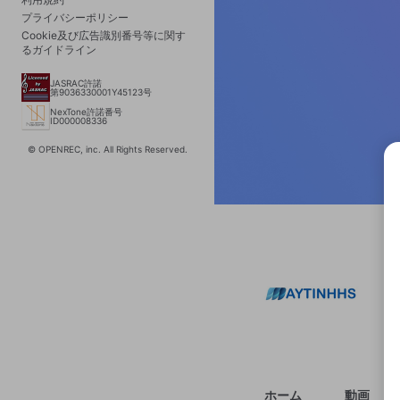
プライバシーポリシー
Cookie及び広告識別番号等に関す
るガイドライン
JASRAC許諾
第9036330001Y45123号
NexTone許諾番号
ID000008336
© OPENREC, inc. All Rights Reserved.
選択
きま
ホーム
動画