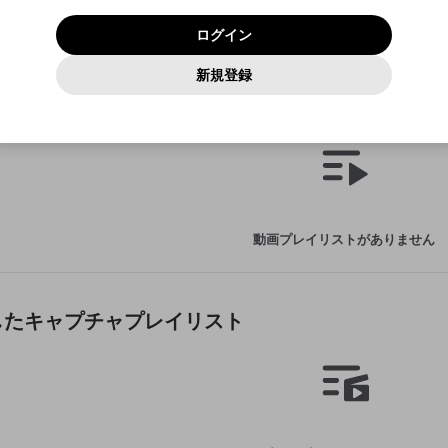
いいえ
はい
利用規約
および
プライバシーポリシー
に同意頂いた上で次にお
この画面からDiscordに参加する
プライバシーポリシー
を確認しました。
及びcs.openrec.co.jpドメイン）が受信拒否設定に含まれて
ログイン
進みください。
OK
プライバシーの侵害
ご登録いただいた情報はサービスの向上を目的として
動画プレイリストがありません
再設定する
いないかご確認ください。
ログイン
Yahoo! JAPAN
Yahoo! JAPAN
使用いたします。
Discordは第三者が提供するコミュニティーサービスで、mellow-
報告された問題については、利用規約に違反しているかどうか
動画
キャプチャ
パスワードを忘れた方は
こちら
過激な暴力や自傷行為
確認しました
fanとは関わりがありません。Discordに関してのお問い合わせには
一部サービスをご利用いただくには、生年月の登録が
をスタッフが確認します。
この機能をむやみに使用すること
新規登録
動画プレイリストを選択
お答えすることができません。Discordの仕様変更により、限定コ
アカウントをお持ちですか？
アカウントを作成する
入力
必要です。
は、利用規約違反になります。
Appleでサインアップ
Appleでサインイン
ミュニティ特典の提供が終了する可能性がありますが、その際の補
なりすまし行為
作成した動画プレイリスト
ご登録いただいた情報は公開されません。
償は一切行いません。外部サービスとのID連携に関する同意事項に
動画のプレイリストを一つ選択すると、そのプレイリストの動
同意の上、参加をお願いします。
出会いを誘導する行為
閉じる
画をマイページの上部にリストで表示することができます。
ファンレターを作成
送信
mellow-fanの
mellow-fanの
利用規約
利用規約
・
・
プライバシーポリシー
プライバシーポリシー
・
・
外部サービ
外部サービ
外部サービスとのID連携に関する同意事項
登録
スとのID連携に関する同意事項
スとのID連携に関する同意事項
に同意頂いた上で、次にお進み
に同意頂いた上で、次にお進み
閉じる
ねずみ講やマルチ商法
アカウント作成
動画プレイリストを選択
ください
ください
Discordとは？
Discordに参加する
誤解を招く配信設定
あとで登録
mellow-fanからのお得な情報をメールで受け取
動画プレイリストがありません
ゲームの録画禁止区域の配信
る
改造版・海賊版ソフトの配信
政治的・宗教的・人種的な内容
作成したキャプチャプレイリスト
その他の問題