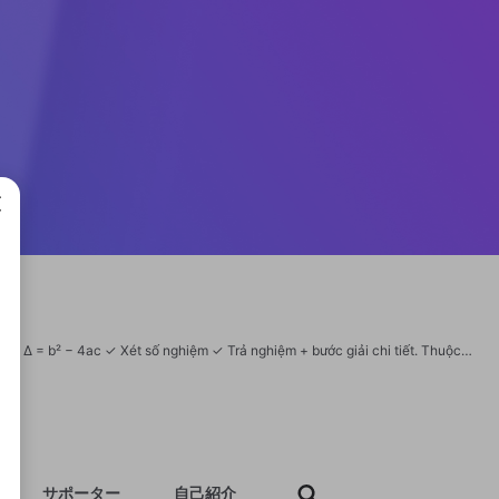
成で
Tính Delta phương trình bậc 2 online miễn phí tại MaytinhHS ✓ Nhập a, b, c ✓ Tính Δ = b² − 4ac ✓ Xét số nghiệm ✓ Trả nghiệm + bước giải chi tiết. Thuộc hệ sinh thái 50+ công cụ máy tính online tại maytinhhs.net #MaytinhHS #MaytinhHSnet #MáyTínhHọcSinh #MáyTínhOnline #Delta #PhươngTrìnhBậc2 Địa chỉ: 453 Đ. Vườn Lài, Phú Thọ Hoà, Tân Phú, Thành phố Hồ Chí Minh, Việt Nam Phone: 0902292345 Website: https://maytinhhs.net/delta-phuong-trinh-bac-2/
サポーター
自己紹介