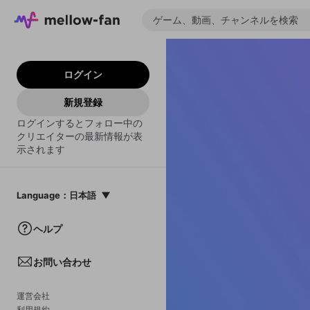
ログイン
新規登録
ログインするとフォロー中の
クリエイターの最新情報が表
示されます
Language
：
日本語
日本語
ヘルプ
English
お問い合わせ
中文(簡体)
한국어
運営会社
利用規約