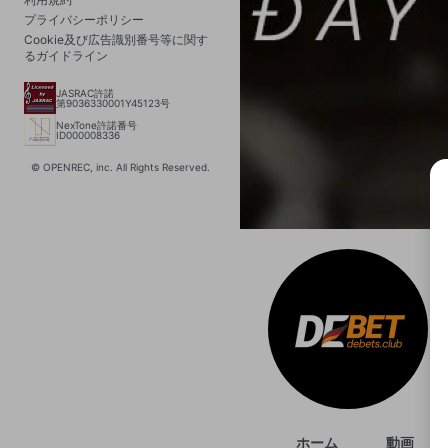
プライバシーポリシー
Cookie及び広告識別番号等に関す
るガイドライン
JASRAC許諾
第9036330001Y45123号
NexTone許諾番号
ID000008336
© OPENREC, inc. All Rights Reserved.
選択
きま
ホーム
動画