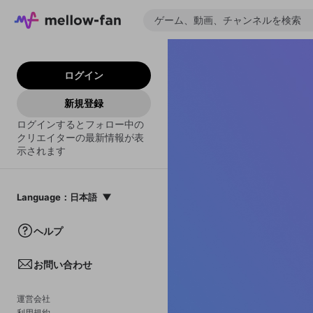
ログイン
新規登録
ログインするとフォロー中の
クリエイターの最新情報が表
示されます
Language
：
日本語
日本語
ヘルプ
English
お問い合わせ
中文(簡体)
한국어
運営会社
利用規約