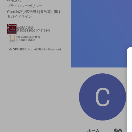
プライバシーポリシー
Cookie及び広告識別番号等に関す
るガイドライン
JASRAC許諾
第9036330001Y45123号
NexTone許諾番号
ID000008336
© OPENREC, inc. All Rights Reserved.
選択
きま
ホーム
動画