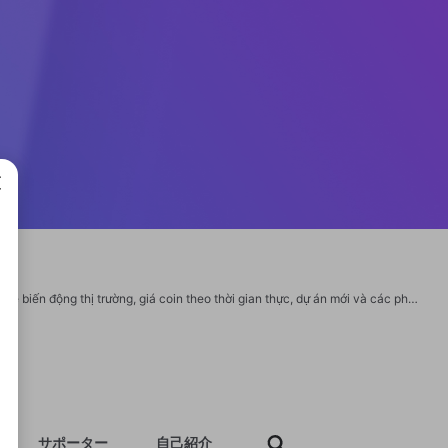
成で
CryptoDaily Plus là là nền tảng cập nhật tin crypto mỗi ngày, cung cấp thông tin về biến động thị trường, giá coin theo thời gian thực, dự án mới và các phân tích xu hướng dành cho nhà đầu tư. Với nội dung rõ ràng và luôn được làm mới, CryptoDaily Plus hỗ trợ bạn nắm bắt thị trường crypto một cách nhanh chóng và chính xác. Website chính thức: https://cryptodailyplus.com/ Email: cryptodailyplus@gmail.com SĐT: 0794665102 Địa chỉ: 343/244 Trần Văn Kiểu, Phường 7, Quận 6, Thành phố Hồ Chí Minh, Vietnam #CryptoDailyPlus #CryptoDailyPlusđăngnhập #cryptodailyplus #linkvàoCryptoDailyPlus #trangchủCryptoDailyPlus https://heylink.me/cryptodailyplus1/ https://bit.ly/m/cryptodailyplus https://gravatar.com/cryptodailyplus1 https://substance3d.adobe.com/community-assets/profile/org.adobe.user:21B5281069861E390A495EF7@AdobeID https://draft.blogger.com/profile/11301507098199615075 https://profile.hatena.ne.jp/cryptodailyplus1/profile https://issuu.com/cryptodailyplus1 https://www.pinterest.com/crypto
サポーター
自己紹介