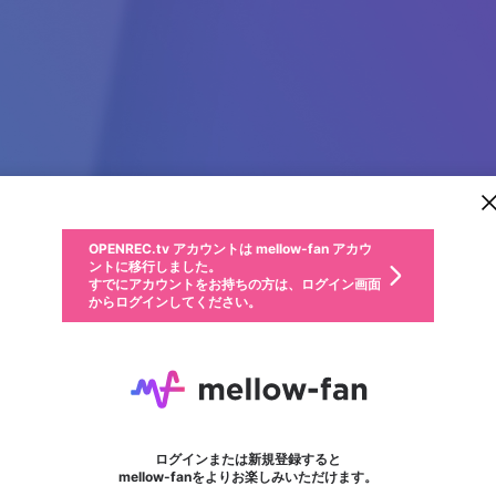
新規登録
OPENREC.tv アカウントは mellow-fan アカウ
OPENREC.tvアカウントはmellow-fanアカウン
パーソナルデータの登録
限定コミュニティ参加方法
ントに移行しました。
トに統合しました。
すでにアカウントをお持ちの方は、ログイン画面
こちらからOPENREC.tvでログイン中のアカウ
からログインしてください。
ント情報を引き継ぐことができます。
動画プレイリストを選択
生年月
固定動画に設定
不適切なユーザーとして報告します
ファンレター
サブスクシェア
OPENREC.tv アカウントは mellow-fan アカウ
@
新規登録
ログイン
か？
年
月
ントに移行しました。
マイページに表示されている動画 (ライブ配信、配信予定、ア
すでにアカウントをお持ちの方は、ログイン画面
ーカイブ、アップロード動画) をページのトップに1つ固定で
CryptoDaily Plus
応援している配信者にファンレターを送ることができま
生年月は登録後に変更できません。
認証コードの入力
できるプレイリストがありません。プレイリストは動画の再生画面で作
からログインしてください。
きます。動画タイトル横のメニューより設定することができま
す。好きなデザインを選んでメッセージを書いたり、エ
ログイン
す。
ご確認ください
す。
メールアドレスで新規登録
メールアドレスでログイン
問題を選択してください
ールアイテムでデコレーションして、配信者に届けまし
性別
ょう！
メールアドレスにメールを送信しました。30分以内にメ
パスワード再設定
詳しくはこちら
この限定コミュニティは、Discordで提供されています。
入力していただいたメールアドレス
男性
女性
その他
問題を選択してください
※ファンレター機能は有料サービスです。
ール記載の6桁の認証コードを入力してください。
フォロー
利用規約とプライバシーポリシーが更新されました。
または
または
ポイントが不足しています
に、パスワード再設定用URLを記載
セッションの有効期限が切れたた
Discordアカウントをお持ちでない方
サービスを利用するには変更後の内容をご確認いただ
わいせつな表現
認証コード
検索履歴をすべて削除しますか？
ブロックリストに追加しますか？
この動画の公開は終了しました
登録したメールアドレスを入力し、送信してください。
お住まいの地域
されたメールを送信しましたのでご
め、ログアウトしました
き、同意していただく必要があります。
X
X
Discordとは？からDiscordにアクセス
mellowポイントの購入に進みますか？
他者を誹謗中傷する表現
0
6
確認ください
ログインまたは新規登録すると
Discordアカウントを作成
キャンセル
mellow-fanをよりお楽しみいただけます。
いいえ
OK
はい
OK
利用規約
を確認しました。
0
500
著作権の侵害
Google
Google
キャプチャ
プレイリスト
フォロー
フォロワー
プレミアム会員に入会
mellow-fan のメールアドレス（mellow-fan.comドメイン
OK