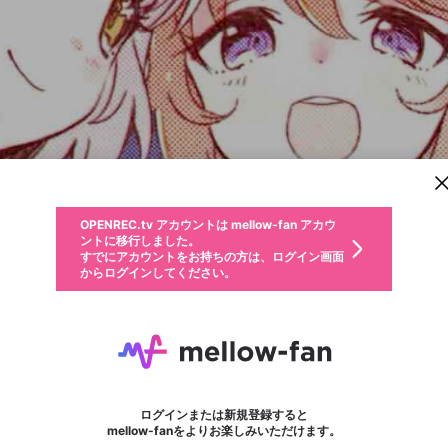
新規登録
OPENREC.tv アカウントは mellow-fan アカウ
OPENREC.tvアカウントはmellow-fanアカウン
パーソナルデータの登録
限定コミュニティ参加方法
ントに移行しました。
トに統合しました。
すでにアカウントをお持ちの方は、ログイン画面
こちらからOPENREC.tvでログイン中のアカウ
からログインしてください。
ント情報を引き継ぐことができます。
動画プレイリストを選択
生年月
固定動画に設定
不適切なユーザーとして報告します
ファンレター
サブスクシェア
OPENREC.tv アカウントは mellow-fan アカウ
@
新規登録
ログイン
か？
年
月
ントに移行しました。
マイページに表示されている動画 (ライブ配信、配信予定、ア
すでにアカウントをお持ちの方は、ログイン画面
ーカイブ、アップロード動画) をページのトップに1つ固定で
Daigo
応援している配信者にファンレターを送ることができま
生年月は登録後に変更できません。
認証コードの入力
できるプレイリストがありません。プレイリストは動画の再生画面で作
からログインしてください。
きます。動画タイトル横のメニューより設定することができま
す。好きなデザインを選んでメッセージを書いたり、エ
ログイン
す。
@
daigoooooooo
DaigoのXヘ
ご確認ください
す。
メールアドレスで新規登録
メールアドレスでログイン
問題を選択してください
ールアイテムでデコレーションして、配信者に届けまし
性別
ょう！
シャドバ中心にやってます
メールアドレスにメールを送信しました。30分以内にメ
パスワード再設定
詳しくはこちら
この限定コミュニティは、Discordで提供されています。
入力していただいたメールアドレス
男性
女性
その他
問題を選択してください
※ファンレター機能は有料サービスです。
ール記載の6桁の認証コードを入力してください。
利用規約とプライバシーポリシーが更新されました。
または
または
ポイントが不足しています
フォロー 7
に、パスワード再設定用URLを記載
セッションの有効期限が切れたた
ファンレター
Discordアカウントをお持ちでない方
サービスを利用するには変更後の内容をご確認いただ
わいせつな表現
認証コード
検索履歴をすべて削除しますか？
ブロックリストに追加しますか？
この動画の公開は終了しました
登録したメールアドレスを入力し、送信してください。
お住まいの地域
されたメールを送信しましたのでご
め、ログアウトしました
き、同意していただく必要があります。
X
X
Discordとは？からDiscordにアクセス
mellowポイントの購入に進みますか？
他者を誹謗中傷する表現
0
6
確認ください
ログインまたは新規登録すると
Discordアカウントを作成
キャンセル
mellow-fanをよりお楽しみいただけます。
いいえ
OK
はい
OK
利用規約
を確認しました。
0
500
著作権の侵害
Google
Google
キャプチャ
プレイリスト
フォロー
フォロワー
プレミアム会員に入会
mellow-fan のメールアドレス（mellow-fan.comドメイン
OK