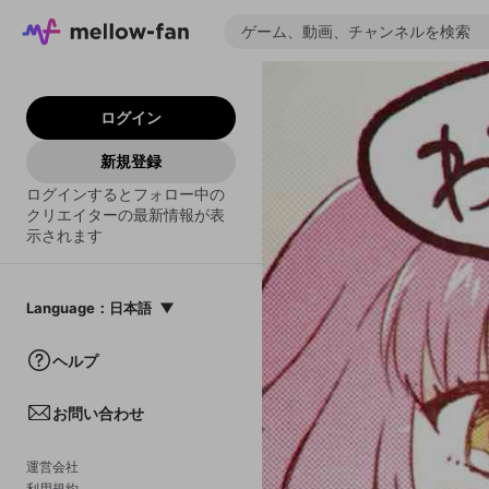
ログイン
新規登録
ログインするとフォロー中の
クリエイターの最新情報が表
示されます
Language
：
日本語
日本語
ヘルプ
English
お問い合わせ
中文(簡体)
한국어
運営会社
利用規約