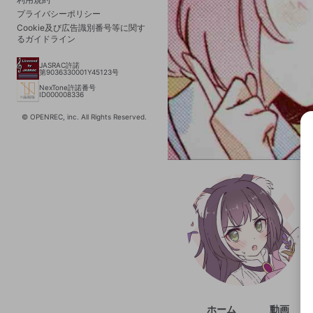
プライバシーポリシー
Cookie及び広告識別番号等に関す
るガイドライン
JASRAC許諾
第9036330001Y45123号
NexTone許諾番号
ID000008336
© OPENREC, inc. All Rights Reserved.
選択
きま
ホーム
動画