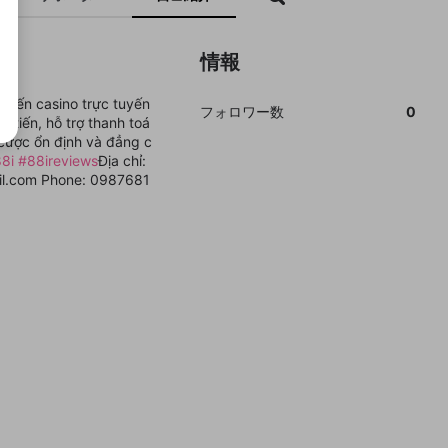
情報
ao đến casino trực tuyến
フォロワー数
0
 tiến, hỗ trợ thanh toá
t cược ổn định và đẳng c
88i #88ireviews
Địa chỉ:
il.com Phone: 0987681