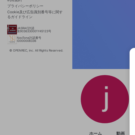
プライバシーポリシー
Cookie及び広告識別番号等に関す
るガイドライン
JASRAC許諾
第9036330001Y45123号
NexTone許諾番号
ID000008336
© OPENREC, inc. All Rights Reserved.
選択
きま
ホーム
動画