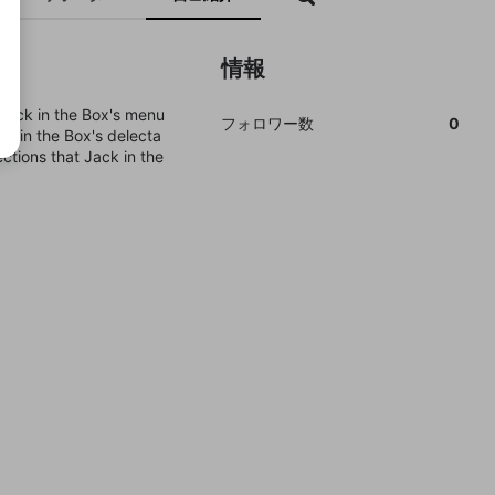
情報
 Jack in the Box's menu
フォロワー数
0
k in the Box's delecta
ections that Jack in the