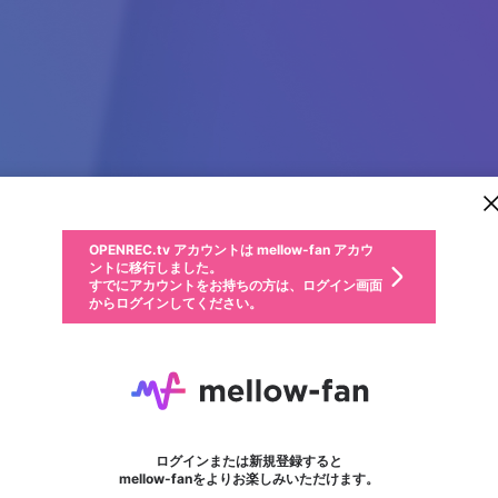
新規登録
OPENREC.tv アカウントは mellow-fan アカウ
OPENREC.tvアカウントはmellow-fanアカウン
パーソナルデータの登録
限定コミュニティ参加方法
ントに移行しました。
トに統合しました。
すでにアカウントをお持ちの方は、ログイン画面
こちらからOPENREC.tvでログイン中のアカウ
からログインしてください。
ント情報を引き継ぐことができます。
動画プレイリストを選択
生年月
固定動画に設定
不適切なユーザーとして報告します
ファンレター
サブスクシェア
OPENREC.tv アカウントは mellow-fan アカウ
@
新規登録
ログイン
か？
年
月
ントに移行しました。
マイページに表示されている動画 (ライブ配信、配信予定、ア
すでにアカウントをお持ちの方は、ログイン画面
ーカイブ、アップロード動画) をページのトップに1つ固定で
jack well
応援している配信者にファンレターを送ることができま
生年月は登録後に変更できません。
認証コードの入力
できるプレイリストがありません。プレイリストは動画の再生画面で作
からログインしてください。
きます。動画タイトル横のメニューより設定することができま
す。好きなデザインを選んでメッセージを書いたり、エ
ログイン
す。
ご確認ください
す。
メールアドレスで新規登録
メールアドレスでログイン
問題を選択してください
ールアイテムでデコレーションして、配信者に届けまし
性別
ょう！
メールアドレスにメールを送信しました。30分以内にメ
パスワード再設定
詳しくはこちら
この限定コミュニティは、Discordで提供されています。
入力していただいたメールアドレス
男性
女性
その他
問題を選択してください
※ファンレター機能は有料サービスです。
ール記載の6桁の認証コードを入力してください。
フォロー
利用規約とプライバシーポリシーが更新されました。
または
または
ポイントが不足しています
に、パスワード再設定用URLを記載
セッションの有効期限が切れたた
Discordアカウントをお持ちでない方
サービスを利用するには変更後の内容をご確認いただ
わいせつな表現
認証コード
検索履歴をすべて削除しますか？
ブロックリストに追加しますか？
この動画の公開は終了しました
登録したメールアドレスを入力し、送信してください。
お住まいの地域
されたメールを送信しましたのでご
め、ログアウトしました
き、同意していただく必要があります。
X
X
Discordとは？からDiscordにアクセス
mellowポイントの購入に進みますか？
他者を誹謗中傷する表現
0
6
確認ください
ログインまたは新規登録すると
Discordアカウントを作成
キャンセル
mellow-fanをよりお楽しみいただけます。
いいえ
OK
はい
OK
利用規約
を確認しました。
0
500
著作権の侵害
Google
Google
キャプチャ
プレイリスト
フォロー
フォロワー
プレミアム会員に入会
mellow-fan のメールアドレス（mellow-fan.comドメイン
OK