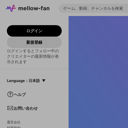
ログイン
新規登録
ログインするとフォロー中の
クリエイターの最新情報が表
示されます
Language
：
日本語
日本語
ヘルプ
English
お問い合わせ
中文(簡体)
한국어
運営会社
利用規約