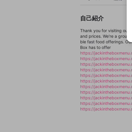
自己紹介
Thank you for visiting our
and prices. We're a group 
ble fast food offerings. Ou
Box has to offer
https://jackintheboxmenu
https://jackintheboxmenu.
https://jackintheboxmenu.
https://jackintheboxmenu.
https://jackintheboxmenu.
https://jackintheboxmenu.
https://jackintheboxmenu.
https://jackintheboxmenu.
https://jackintheboxmenu.
https://jackintheboxmenu.c
https://jackintheboxmenu