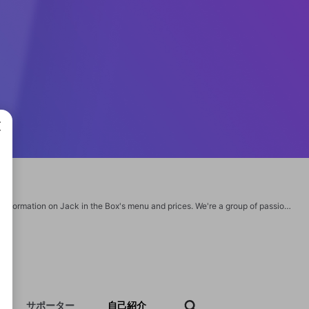
成で
Thank you for visiting our website, where we're dedicated to providing you with information on Jack in the Box's menu and prices. We're a group of passionate food aficionados who share a deep appreciation for Jack in the Box's delectable fast food offerings. Our mission is to assist you in discovering the finest deals and menu selections that Jack in the Box has to offer https://jackintheboxmenu.com/ https://jackintheboxmenu.com/jack-in-the-box-gluten-free/ https://jackintheboxmenu.com/jack-in-the-box-application/ https://jackintheboxmenu.com/jack-in-the-box-iced-coffee/ https://jackintheboxmenu.com/jack-in-the-box-onion-rings/ https://jackintheboxmenu.com/jack-in-the-box-tacos-ingredients/ https://jackintheboxmenu.com/jack-in-the-box-oreo-shake/ https://jackintheboxmenu.com/jack-in-the-box-corporate-office/ https://jackintheboxmenu.com/jack-in-the-box-shakes/ https://jackintheboxmenu.com/chicken-fajita-pita-jack-in-the-box/ https://jackintheboxmenu.com/munchie-meal-jack-in-the-box/
サポーター
自己紹介