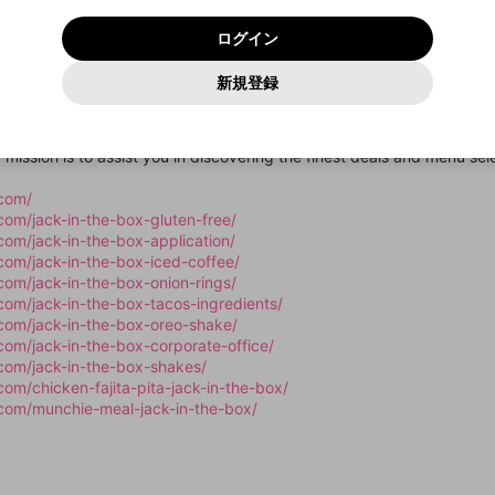
いいえ
はい
利用規約
および
プライバシーポリシー
に同意頂いた上で次にお
この画面からDiscordに参加する
プライバシーポリシー
を確認しました。
及びcs.openrec.co.jpドメイン）が受信拒否設定に含まれて
ログイン
進みください。
OK
プライバシーの侵害
ご登録いただいた情報はサービスの向上を目的として
動画プレイリストがありません
再設定する
いないかご確認ください。
ログイン
Yahoo! JAPAN
Yahoo! JAPAN
使用いたします。
Discordは第三者が提供するコミュニティーサービスで、mellow-
報告された問題については、利用規約に違反しているかどうか
パスワードを忘れた方は
こちら
過激な暴力や自傷行為
確認しました
fanとは関わりがありません。Discordに関してのお問い合わせには
一部サービスをご利用いただくには、生年月の登録が
をスタッフが確認します。
この機能をむやみに使用すること
新規登録
動画プレイリストを選択
お答えすることができません。Discordの仕様変更により、限定コ
アカウントをお持ちですか？
アカウントを作成する
入力
必要です。
は、利用規約違反になります。
Appleでサインアップ
Appleでサインイン
ミュニティ特典の提供が終了する可能性がありますが、その際の補
なりすまし行為
 website, where we're dedicated to providing you with information on
ご登録いただいた情報は公開されません。
償は一切行いません。外部サービスとのID連携に関する同意事項に
動画のプレイリストを一つ選択すると、そのプレイリストの動
of passionate food aficionados who share a deep appreciation for Jac
同意の上、参加をお願いします。
出会いを誘導する行為
閉じる
画をマイページの上部にリストで表示することができます。
r mission is to assist you in discovering the finest deals and menu sel
ファンレターを作成
送信
mellow-fanの
mellow-fanの
利用規約
利用規約
・
・
プライバシーポリシー
プライバシーポリシー
・
・
外部サービ
外部サービ
外部サービスとのID連携に関する同意事項
登録
スとのID連携に関する同意事項
スとのID連携に関する同意事項
に同意頂いた上で、次にお進み
に同意頂いた上で、次にお進み
閉じる
ねずみ講やマルチ商法
アカウント作成
動画プレイリストを選択
.com/
ください
ください
com/jack-in-the-box-gluten-free/
Discordとは？
Discordに参加する
誤解を招く配信設定
あとで登録
com/jack-in-the-box-application/
mellow-fanからのお得な情報をメールで受け取
com/jack-in-the-box-iced-coffee/
ゲームの録画禁止区域の配信
る
com/jack-in-the-box-onion-rings/
com/jack-in-the-box-tacos-ingredients/
改造版・海賊版ソフトの配信
com/jack-in-the-box-oreo-shake/
com/jack-in-the-box-corporate-office/
政治的・宗教的・人種的な内容
com/jack-in-the-box-shakes/
その他の問題
om/chicken-fajita-pita-jack-in-the-box/
.com/munchie-meal-jack-in-the-box/