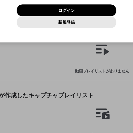
いいえ
はい
利用規約
および
プライバシーポリシー
に同意頂いた上で次にお
この画面からDiscordに参加する
プライバシーポリシー
を確認しました。
及びcs.openrec.co.jpドメイン）が受信拒否設定に含まれて
ログイン
進みください。
OK
プライバシーの侵害
ご登録いただいた情報はサービスの向上を目的として
動画プレイリストがありません
再設定する
いないかご確認ください。
ログイン
Yahoo! JAPAN
Yahoo! JAPAN
使用いたします。
Discordは第三者が提供するコミュニティーサービスで、mellow-
報告された問題については、利用規約に違反しているかどうか
動画
キャプチャ
パスワードを忘れた方は
こちら
過激な暴力や自傷行為
確認しました
fanとは関わりがありません。Discordに関してのお問い合わせには
一部サービスをご利用いただくには、生年月の登録が
をスタッフが確認します。
この機能をむやみに使用すること
新規登録
動画プレイリストを選択
お答えすることができません。Discordの仕様変更により、限定コ
アカウントをお持ちですか？
アカウントを作成する
入力
必要です。
は、利用規約違反になります。
Appleでサインアップ
Appleでサインイン
ミュニティ特典の提供が終了する可能性がありますが、その際の補
なりすまし行為
 comが作成した動画プレイリスト
ご登録いただいた情報は公開されません。
償は一切行いません。外部サービスとのID連携に関する同意事項に
動画のプレイリストを一つ選択すると、そのプレイリストの動
同意の上、参加をお願いします。
出会いを誘導する行為
閉じる
画をマイページの上部にリストで表示することができます。
ファンレターを作成
送信
mellow-fanの
mellow-fanの
利用規約
利用規約
・
・
プライバシーポリシー
プライバシーポリシー
・
・
外部サービ
外部サービ
外部サービスとのID連携に関する同意事項
登録
スとのID連携に関する同意事項
スとのID連携に関する同意事項
に同意頂いた上で、次にお進み
に同意頂いた上で、次にお進み
閉じる
ねずみ講やマルチ商法
アカウント作成
動画プレイリストを選択
ください
ください
Discordとは？
Discordに参加する
誤解を招く配信設定
あとで登録
mellow-fanからのお得な情報をメールで受け取
動画プレイリストがありません
ゲームの録画禁止区域の配信
る
改造版・海賊版ソフトの配信
政治的・宗教的・人種的な内容
 comが作成したキャプチャプレイリスト
その他の問題