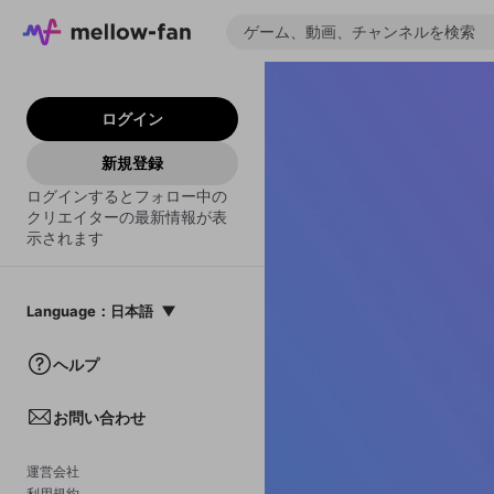
ログイン
新規登録
ログインするとフォロー中の
クリエイターの最新情報が表
示されます
Language
：
日本語
日本語
ヘルプ
English
お問い合わせ
中文(簡体)
한국어
運営会社
利用規約