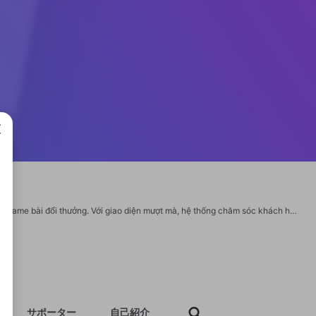
成で
Ta88 chuyên cung cấp dịch vụ cá cược thể thao, casino trực tuyến, slot game và game bài đổi thưởng. Với giao diện mượt mà, hệ thống chăm sóc khách hàng tận tâm và giao dịch nhanh chóng, Ta88 luôn mang đến trải nghiệm hoàn hảo cho người chơi. Thương hiệu: Ta88 Website: https://ta88casinox.com/ Email: ta88casinox.com@gmail.com Số điện thoại: 0584 692 716 Địa chỉ: 9AT2 Hẻm C5, Bình Hưng, Bình Chánh, TP. Hồ Chí Minh, Việt Nam Zipcode: 700000 Hashtags: #Ta88 #CáCượcOnline #CasinoOnline #SlotGame #NhàCáiUyTín
サポーター
自己紹介