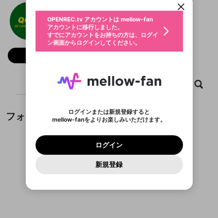
動画プレイリストを選択
生年月
qq88ggnet
固定動画に設定
不適切なユーザーとして報告しま
ファンレター
OPENREC.tv アカウントは mellow-fan
サブスクシェア
@
新規登録
ログイン
すか？
年
月
アカウントに移行しました。
マイページに表示されている動画 (ライブ配信、配
認証コードの入力
すでにアカウントをお持ちの方は、ログイ
生年月は登録後に変更できません。
信予定、アーカイブ、アップロード動画) をページ
選択できるプレイリストがありません。
応援している配信者にファンレターを送ることがで
ン画面からログインしてください。
ご確認ください
のトップに1つ固定できます。動画タイトル横のメ
ログイン
プレイリストは動画の再生画面で作成で
きます。好きなデザインを選んでメッセージを書い
ニューより設定することができます。
メールアドレスで新規登録
メールアドレスでログイン
問題を選択してください
フォロー
この限定コミュニティは、Discordで提供されてい
性別
きます。
たり、エールアイテムでデコレーションして、配信
メールアドレスにメールを送信しました。30分以内
パスワード再設定
ます。
者に届けましょう！
にメール記載の6桁の認証コードを入力してくださ
入力していただいたメールアドレ
男性
女性
その他
利用規約とプライバシーポリシーが更新されま
問題を選択してください
詳しくはこちら
※ファンレター機能は有料サービスです。
い。
または
または
ポイントが不足しています
した。 サービスを利用するには変更後の内容を
Discordアカウントをお持ちでない方
スに、パスワード再設定用URLを
セッションの有効期限が切れたた
ホーム
動画
キャプチャ
プレイリスト
登録したメールアドレスを入力し、送信してくださ
わいせつな表現
チームメンバーに追加しますか？
ブロックリストに追加しますか？
この動画の公開は終了しました
お住まいの地域
ご確認いただき、同意していただく必要があり
認証コード
い。
記載されたメールを送信しました
め、ログアウトしました
Discordとは？からDiscordにアクセス
X
X
ます。
mellowポイントの購入に進みますか？
他者を誹謗中傷する表現
のでご確認ください
0
6
ログインまたは新規登録すると
フォロワー
Discordアカウントを作成
mellow-fanをよりお楽しみいただけます。
キャンセル
キャンセル
OK
はい
OK
0
500
著作権の侵害
Google
Google
利用規約
プレミアム会員に入会
を確認しました。
OK
いいえ
はい
mellow-fan のメールアドレス（mellow-fan.comド
この画面からDiscordに参加する
利用規約
および
プライバシーポリシー
に同意頂いた上で
ログイン
プライバシーポリシー
を確認しました。
メイン及びcs.openrec.co.jpドメイン）が受信拒否設
次にお進みください。
OK
プライバシーの侵害
ご登録いただいた情報はサービスの向上を目的
ログイン
再設定する
動画プレイリストがありません
定に含まれていないかご確認ください。
Yahoo! JAPAN
Yahoo! JAPAN
Discordは第三者が提供するコミュニティーサービスで、
として使用いたします。
報告された問題については、利用規約に違反しているか
動画プレイリストを選択
パスワードを忘れた方は
こちら
過激な暴力や自傷行為
mellow-fanとは関わりがありません。Discordに関してのお
一部サービスをご利用いただくには、生年月の
どうかをスタッフが確認します。
この機能をむやみに使
新規登録
確認しました
問い合わせにはお答えすることができません。Discordの仕
アカウントをお持ちですか？
アカウントを作成する
登録が必要です。
用することは、利用規約違反になります。
様変更により、限定コミュニティ特典の提供が終了する可能
入力
なりすまし行為
Appleでサインアップ
Appleでサインイン
動画のプレイリストを一つ選択すると、そのプレイ
ご登録いただいた情報は公開されません。
性がありますが、その際の補償は一切行いません。外部サー
フォロワーがまだいません
リストの動画をマイページの上部にリストで表示す
ビスとのID連携に関する同意事項に同意の上、参加をお願い
閉じる
ることができます。
出会いを誘導する行為
ファンレターを作成
します。
送信
mellow-fanの
mellow-fanの
利用規約
利用規約
・
・
プライバシーポリシー
プライバシーポリシー
・
・
外部
外部
登録
外部サービスとのID連携に関する同意事項
サービスとのID連携に関する同意事項
サービスとのID連携に関する同意事項
に同意頂いた上
に同意頂いた上
閉じる
ねずみ講やマルチ商法
動画プレイリストを選択
アカウント作成
で、次にお進みください
で、次にお進みください