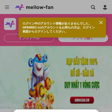
ログイン中のアカウント情報がありませんでした。
快適に視聴するなら、アプリをインストールしよう！
OPENREC.tvのアカウントをお持ちの方は、ログイン
画面からログインしてください。
インストール
アプリで開く
新規登録
OPENREC.tv アカウントは mellow-fan
OPENREC.tvアカウントはmellow-fanア
限定コミュニティ参加方法
パーソナルデータの登録
アカウントに移行しました。
カウントに統合しました。
すでにアカウントをお持ちの方は、ログイ
こちらからOPENREC.tvでログイン中のア
ン画面からログインしてください。
カウント情報を引き継ぐことができます。