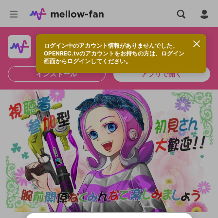
ログイン中のアカウント情報がありませんでした。
快適に視聴するなら、アプリをインストールしよう！
OPENREC.tvのアカウントをお持ちの方は、ログイン
画面からログインしてください。
インストール
アプリで開く
新規登録
OPENREC.tv アカウントは mellow-fan
OPENREC.tvアカウントはmellow-fanア
限定コミュニティ参加方法
パーソナルデータの登録
アカウントに移行しました。
カウントに統合しました。
すでにアカウントをお持ちの方は、ログイ
こちらからOPENREC.tvでログイン中のア
ン画面からログインしてください。
カウント情報を引き継ぐことができます。