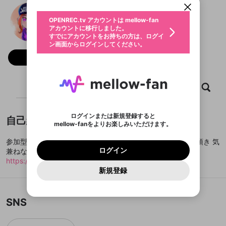
動画プレイリストを選択
生年月
ちょこ
固定動画に設定
不適切なユーザーとして報告しま
ファンレター
OPENREC.tv アカウントは mellow-fan
サブスクシェア
@
cyoooooko
ちょこのXヘ
@
新規登録
ログイン
すか？
年
月
アカウントに移行しました。
マイページに表示されている動画 (ライブ配信、配
認証コードの入力
すでにアカウントをお持ちの方は、ログイ
生年月は登録後に変更できません。
信予定、アーカイブ、アップロード動画) をページ
選択できるプレイリストがありません。
応援している配信者にファンレターを送ることがで
ン画面からログインしてください。
ご確認ください
のトップに1つ固定できます。動画タイトル横のメ
ログイン
プレイリストは動画の再生画面で作成で
きます。好きなデザインを選んでメッセージを書い
ニューより設定することができます。
メールアドレスで新規登録
メールアドレスでログイン
問題を選択してください
フォロー 466
この限定コミュニティは、Discordで提供されてい
性別
きます。
たり、エールアイテムでデコレーションして、配信
メールアドレスにメールを送信しました。30分以内
パスワード再設定
ます。
者に届けましょう！
にメール記載の6桁の認証コードを入力してくださ
入力していただいたメールアドレ
男性
女性
その他
利用規約とプライバシーポリシーが更新されま
問題を選択してください
詳しくはこちら
※ファンレター機能は有料サービスです。
い。
または
または
ポイントが不足しています
した。 サービスを利用するには変更後の内容を
Discordアカウントをお持ちでない方
スに、パスワード再設定用URLを
セッションの有効期限が切れたた
ホーム
動画
キャプチャ
プレイリスト
登録したメールアドレスを入力し、送信してくださ
わいせつな表現
ブロックリストに追加しますか？
この動画の公開は終了しました
お住まいの地域
ご確認いただき、同意していただく必要があり
認証コード
い。
記載されたメールを送信しました
め、ログアウトしました
Discordとは？からDiscordにアクセス
X
X
ます。
mellowポイントの購入に進みますか？
他者を誹謗中傷する表現
のでご確認ください
0
6
ログインまたは新規登録すると
自己紹介
Discordアカウントを作成
mellow-fanをよりお楽しみいただけます。
キャンセル
OK
OK
0
500
著作権の侵害
Google
Google
利用規約
プレミアム会員に入会
を確認しました。
OK
いいえ
はい
mellow-fan のメールアドレス（mellow-fan.comド
この画面からDiscordに参加する
利用規約
および
プライバシーポリシー
に同意頂いた上で
ログイン
参加型配信してます♪ 腕前関係ないので注意事項だけ読んで頂き 気
プライバシーポリシー
を確認しました。
メイン及びcs.openrec.co.jpドメイン）が受信拒否設
次にお進みください。
OK
プライバシーの侵害
ご登録いただいた情報はサービスの向上を目的
ログイン
兼ねなく遊びに来てください(✿◠‿◠)
再設定する
動画プレイリストがありません
定に含まれていないかご確認ください。
Yahoo! JAPAN
Yahoo! JAPAN
Discordは第三者が提供するコミュニティーサービスで、
として使用いたします。
報告された問題については、利用規約に違反しているか
https://www.openrec.tv/live/cyoooooko
動画プレイリストを選択
パスワードを忘れた方は
こちら
過激な暴力や自傷行為
mellow-fanとは関わりがありません。Discordに関してのお
一部サービスをご利用いただくには、生年月の
どうかをスタッフが確認します。
この機能をむやみに使
新規登録
確認しました
問い合わせにはお答えすることができません。Discordの仕
アカウントをお持ちですか？
アカウントを作成する
登録が必要です。
用することは、利用規約違反になります。
様変更により、限定コミュニティ特典の提供が終了する可能
入力
なりすまし行為
Appleでサインアップ
Appleでサインイン
動画のプレイリストを一つ選択すると、そのプレイ
ご登録いただいた情報は公開されません。
性がありますが、その際の補償は一切行いません。外部サー
リストの動画をマイページの上部にリストで表示す
ビスとのID連携に関する同意事項に同意の上、参加をお願い
閉じる
ることができます。
出会いを誘導する行為
ファンレターを作成
SNS
します。
送信
mellow-fanの
mellow-fanの
利用規約
利用規約
・
・
プライバシーポリシー
プライバシーポリシー
・
・
外部
外部
登録
外部サービスとのID連携に関する同意事項
サービスとのID連携に関する同意事項
サービスとのID連携に関する同意事項
に同意頂いた上
に同意頂いた上
閉じる
ねずみ講やマルチ商法
動画プレイリストを選択
アカウント作成
で、次にお進みください
で、次にお進みください