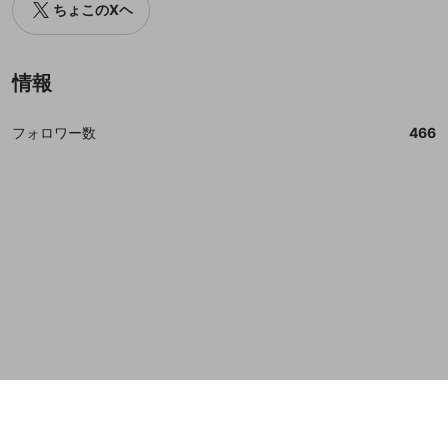
ちょこのXヘ
誤解を招く配信設定
あとで登録
Discordとは？
Discordに参加する
mellow-fanからのお得な情報をメールで受
ゲームの録画禁止区域の配信
け取る
情報
改造版・海賊版ソフトの配信
政治的・宗教的・人種的な内容
フォロワー数
466
その他の問題