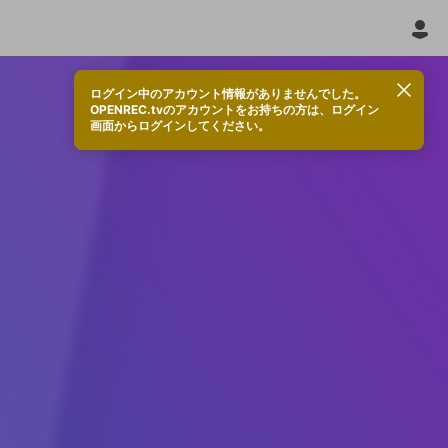
ログイン中のアカウント情報がありませんでした。
OPENREC.tvのアカウントをお持ちの方は、ログイン
画面からログインしてください。