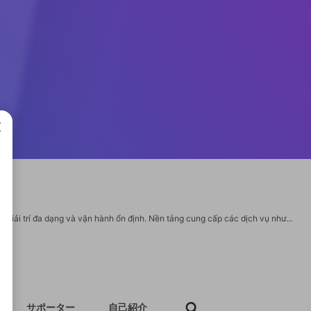
成で
Cwin05 là nhà cái trực tuyến đang được nhiều người chơi quan tâm nhờ hệ thống giải trí đa dạng và vận hành ổn định. Nền tảng cung cấp các dịch vụ như cá cược thể thao, casino trực tuyến và game đổi thưởng. Giao diện thân thiện giúp người chơi dễ dàng thao tác và tham gia nhanh chóng. Thông tin liên hệ: Website: https://cwin05.us.com/ Email: support@cwin05.us.com Địa chỉ: 29-5 Đường Số 2, Đông Hưng Thuận, Quận 12, Hồ Chí Minh, Vietnam Số điện thoại: 0983254105 Hastags: #cwinclub #cwinbet #cwingame #cwinlive #cwinapp #cwinofficial #cwintrangchu #cwindangnhap #cwinplay https://cwin05.us.com/ https://www.youtube.com/@cwin05uscom https://x.com/cwin05uscom https://www.pinterest.com/cwin05uscom/_profile/ https://vimeo.com/cwin05uscom https://gravatar.com/cwin05uscom https://github.com/cwin05uscom
サポーター
自己紹介