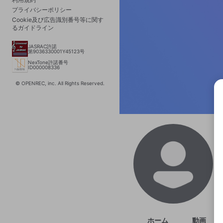
プライバシーポリシー
Cookie及び広告識別番号等に関す
るガイドライン
JASRAC許諾
第9036330001Y45123号
NexTone許諾番号
ID000008336
© OPENREC, inc. All Rights Reserved.
選択
きま
ホーム
動画