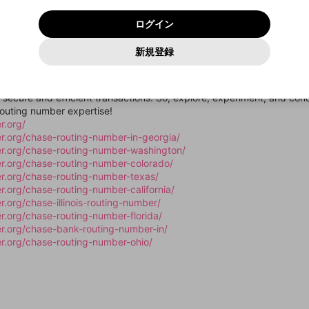
いいえ
はい
利用規約
および
プライバシーポリシー
に同意頂いた上で次にお
この画面からDiscordに参加する
プライバシーポリシー
を確認しました。
及びcs.openrec.co.jpドメイン）が受信拒否設定に含まれて
ログイン
進みください。
OK
プライバシーの侵害
ご登録いただいた情報はサービスの向上を目的として
動画プレイリストがありません
再設定する
いないかご確認ください。
ログイン
Yahoo! JAPAN
Yahoo! JAPAN
使用いたします。
Discordは第三者が提供するコミュニティーサービスで、mellow-
報告された問題については、利用規約に違反しているかどうか
パスワードを忘れた方は
こちら
過激な暴力や自傷行為
確認しました
fanとは関わりがありません。Discordに関してのお問い合わせには
一部サービスをご利用いただくには、生年月の登録が
をスタッフが確認します。
この機能をむやみに使用すること
新規登録
動画プレイリストを選択
お答えすることができません。Discordの仕様変更により、限定コ
アカウントをお持ちですか？
アカウントを作成する
入力
必要です。
は、利用規約違反になります。
Appleでサインアップ
Appleでサインイン
ミュニティ特典の提供が終了する可能性がありますが、その際の補
なりすまし行為
ng numbers empowers you to navigate the financial arena with con
ご登録いただいた情報は公開されません。
償は一切行いません。外部サービスとのID連携に関する同意事項に
動画のプレイリストを一つ選択すると、そのプレイリストの動
ring your finances, and when it comes to routing numbers, Chase ha
同意の上、参加をお願いします。
出会いを誘導する行為
閉じる
画をマイページの上部にリストで表示することができます。
f secure and efficient transactions. So, explore, experiment, and conq
ファンレターを作成
送信
mellow-fanの
mellow-fanの
利用規約
利用規約
・
・
プライバシーポリシー
プライバシーポリシー
・
・
外部サービ
外部サービ
外部サービスとのID連携に関する同意事項
outing number expertise!
登録
スとのID連携に関する同意事項
スとのID連携に関する同意事項
に同意頂いた上で、次にお進み
に同意頂いた上で、次にお進み
閉じる
ねずみ講やマルチ商法
アカウント作成
動画プレイリストを選択
r.org/
ください
ください
r.org/chase-routing-number-in-georgia/
Discordとは？
Discordに参加する
誤解を招く配信設定
あとで登録
er.org/chase-routing-number-washington/
mellow-fanからのお得な情報をメールで受け取
r.org/chase-routing-number-colorado/
ゲームの録画禁止区域の配信
る
r.org/chase-routing-number-texas/
r.org/chase-routing-number-california/
改造版・海賊版ソフトの配信
.org/chase-illinois-routing-number/
r.org/chase-routing-number-florida/
政治的・宗教的・人種的な内容
r.org/chase-bank-routing-number-in/
その他の問題
r.org/chase-routing-number-ohio/