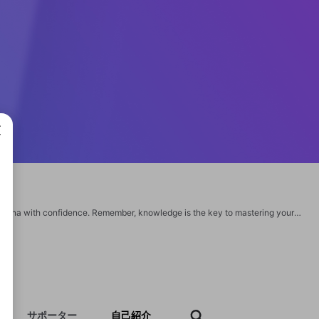
成で
Understanding Chase routing numbers empowers you to navigate the financial arena with confidence. Remember, knowledge is the key to mastering your finances, and when it comes to routing numbers, Chase has equipped you with the tools to unlock a world of secure and efficient transactions. So, explore, experiment, and conquer the financial landscape with your newfound routing number expertise! https://chaseroutingnumber.org/ https://chaseroutingnumber.org/chase-routing-number-in-georgia/ https://chaseroutingnumber.org/chase-routing-number-washington/ https://chaseroutingnumber.org/chase-routing-number-colorado/ https://chaseroutingnumber.org/chase-routing-number-texas/ https://chaseroutingnumber.org/chase-routing-number-california/ https://chaseroutingnumber.org/chase-illinois-routing-number/ https://chaseroutingnumber.org/chase-routing-number-florida/ https://chaseroutingnumber.org/chase-bank-routing-number-in/ https://chaseroutingnumber.org/chase-routing-number-ohio/
サポーター
自己紹介