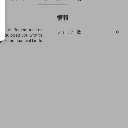
情報
fidence. Remember, kno
フォロワー数
0
s equipped you with th
uer the financial lands