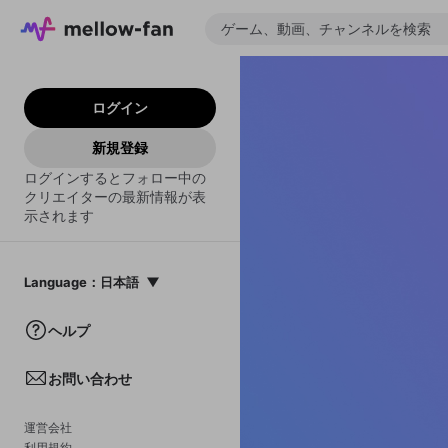
ログイン
新規登録
ログインするとフォロー中の
クリエイターの最新情報が表
示されます
Language
：
日本語
日本語
ヘルプ
English
お問い合わせ
中文(簡体)
한국어
運営会社
利用規約