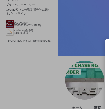
プライバシーポリシー
Cookie及び広告識別番号等に関す
るガイドライン
JASRAC許諾
第9036330001Y45123号
NexTone許諾番号
ID000008336
© OPENREC, inc. All Rights Reserved.
選択
きま
ホーム
動画