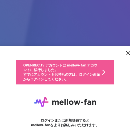
新規登録
OPENREC.tv アカウントは mellow-fan アカウ
OPENREC.tvアカウントはmellow-fanアカウン
パーソナルデータの登録
限定コミュニティ参加方法
ントに移行しました。
トに統合しました。
すでにアカウントをお持ちの方は、ログイン画面
こちらからOPENREC.tvでログイン中のアカウ
からログインしてください。
ント情報を引き継ぐことができます。
動画プレイリストを選択
生年月
固定動画に設定
不適切なユーザーとして報告します
ファンレター
サブスクシェア
OPENREC.tv アカウントは mellow-fan アカウ
@
新規登録
ログイン
か？
年
月
ントに移行しました。
マイページに表示されている動画 (ライブ配信、配信予定、ア
すでにアカウントをお持ちの方は、ログイン画面
ーカイブ、アップロード動画) をページのトップに1つ固定で
chaserouting
応援している配信者にファンレターを送ることができま
生年月は登録後に変更できません。
認証コードの入力
できるプレイリストがありません。プレイリストは動画の再生画面で作
からログインしてください。
きます。動画タイトル横のメニューより設定することができま
す。好きなデザインを選んでメッセージを書いたり、エ
ログイン
す。
ご確認ください
す。
メールアドレスで新規登録
メールアドレスでログイン
問題を選択してください
ールアイテムでデコレーションして、配信者に届けまし
性別
ょう！
メールアドレスにメールを送信しました。30分以内にメ
パスワード再設定
詳しくはこちら
この限定コミュニティは、Discordで提供されています。
入力していただいたメールアドレス
男性
女性
その他
問題を選択してください
※ファンレター機能は有料サービスです。
ール記載の6桁の認証コードを入力してください。
フォロー
利用規約とプライバシーポリシーが更新されました。
または
または
ポイントが不足しています
に、パスワード再設定用URLを記載
セッションの有効期限が切れたた
Discordアカウントをお持ちでない方
サービスを利用するには変更後の内容をご確認いただ
わいせつな表現
認証コード
検索履歴をすべて削除しますか？
ブロックリストに追加しますか？
この動画の公開は終了しました
登録したメールアドレスを入力し、送信してください。
お住まいの地域
されたメールを送信しましたのでご
め、ログアウトしました
き、同意していただく必要があります。
X
X
Discordとは？からDiscordにアクセス
mellowポイントの購入に進みますか？
他者を誹謗中傷する表現
0
6
確認ください
ログインまたは新規登録すると
Discordアカウントを作成
キャンセル
mellow-fanをよりお楽しみいただけます。
いいえ
OK
はい
OK
利用規約
を確認しました。
0
500
著作権の侵害
Google
Google
キャプチャ
プレイリスト
フォロー
フォロワー
プレミアム会員に入会
mellow-fan のメールアドレス（mellow-fan.comドメイン
OK