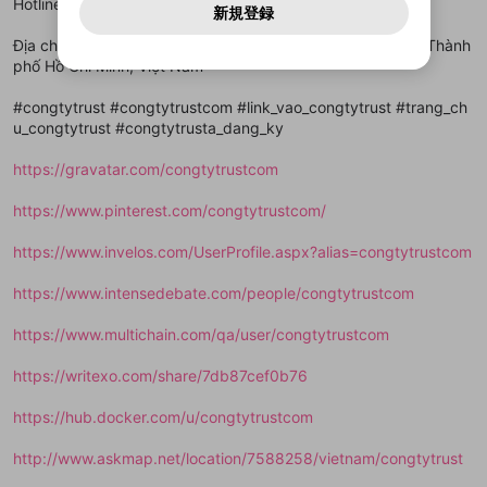
Hotline: 0948874152
一部サービスをご利用いただくには、生年月の
どうかをスタッフが確認します。
この機能をむやみに使
新規登録
確認しました
問い合わせにはお答えすることができません。Discordの仕
アカウントをお持ちですか？
アカウントを作成する
登録が必要です。
用することは、利用規約違反になります。
様変更により、限定コミュニティ特典の提供が終了する可能
入力
なりすまし行為
Appleでサインアップ
Appleでサインイン
動画のプレイリストを一つ選択すると、そのプレイ
Địa chỉ: 1/63B Đ. Lê Văn Việt, Tăng Nhơn Phú B, Thủ Đức, Thành
ご登録いただいた情報は公開されません。
性がありますが、その際の補償は一切行いません。外部サー
リストの動画をマイページの上部にリストで表示す
phố Hồ Chí Minh, Việt Nam
ビスとのID連携に関する同意事項に同意の上、参加をお願い
閉じる
ることができます。
出会いを誘導する行為
ファンレターを作成
します。
送信
mellow-fanの
mellow-fanの
利用規約
利用規約
・
・
プライバシーポリシー
プライバシーポリシー
・
・
外部
外部
登録
#congtytrust #congtytrustcom #link_vao_congtytrust #trang_ch
外部サービスとのID連携に関する同意事項
サービスとのID連携に関する同意事項
サービスとのID連携に関する同意事項
に同意頂いた上
に同意頂いた上
閉じる
ねずみ講やマルチ商法
動画プレイリストを選択
アカウント作成
u_congtytrust #congtytrusta_dang_ky
で、次にお進みください
で、次にお進みください
誤解を招く配信設定
あとで登録
Discordとは？
Discordに参加する
https://gravatar.com/congtytrustcom
mellow-fanからのお得な情報をメールで受
ゲームの録画禁止区域の配信
け取る
https://www.pinterest.com/congtytrustcom/
改造版・海賊版ソフトの配信
https://www.invelos.com/UserProfile.aspx?alias=congtytrustcom
政治的・宗教的・人種的な内容
https://www.intensedebate.com/people/congtytrustcom
その他の問題
https://www.multichain.com/qa/user/congtytrustcom
https://writexo.com/share/7db87cef0b76
https://hub.docker.com/u/congtytrustcom
http://www.askmap.net/location/7588258/vietnam/congtytrust