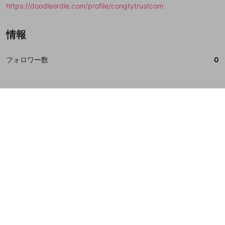
https://doodleordie.com/profile/congtytrustcom
情報
フォロワー数
0