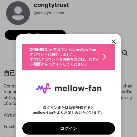
congtytrust
@
congtytrustcom
新規登録
OPENREC.tv アカウントは mellow-fan
OPENREC.tvアカウントはmellow-fanア
限定コミュニティ参加方法
パーソナルデータの登録
アカウントに移行しました。
カウントに統合しました。
すでにアカウントをお持ちの方は、ログイ
こちらからOPENREC.tvでログイン中のア
フォロー
動画プレイリストを選択
ン画面からログインしてください。
カウント情報を引き継ぐことができます。
生年月
固定動画に設定
不適切なユーザーとして報告しま
ファンレター
OPENREC.tv アカウントは mellow-fan
サブスクシェア
@
新規登録
ログイン
ホーム
動画
キャプチャ
プレイリスト
すか？
年
月
アカウントに移行しました。
マイページに表示されている動画 (ライブ配信、配
認証コードの入力
すでにアカウントをお持ちの方は、ログイ
生年月は登録後に変更できません。
信予定、アーカイブ、アップロード動画) をページ
選択できるプレイリストがありません。
応援している配信者にファンレターを送ることがで
ン画面からログインしてください。
ご確認ください
のトップに1つ固定できます。動画タイトル横のメ
ログイン
プレイリストは動画の再生画面で作成で
きます。好きなデザインを選んでメッセージを書い
ニューより設定することができます。
メールアドレスで新規登録
メールアドレスでログイン
問題を選択してください
自己紹介
この限定コミュニティは、Discordで提供されてい
性別
きます。
たり、エールアイテムでデコレーションして、配信
メールアドレスにメールを送信しました。30分以内
パスワード再設定
ます。
者に届けましょう！
にメール記載の6桁の認証コードを入力してくださ
入力していただいたメールアドレ
男性
女性
その他
利用規約とプライバシーポリシーが更新されま
問題を選択してください
詳しくはこちら
※ファンレター機能は有料サービスです。
Congtytrust là nơi tổng hợp những nhận xét chuyên sâu và khác
い。
または
または
ポイントが不足しています
した。 サービスを利用するには変更後の内容を
Discordアカウントをお持ちでない方
スに、パスワード再設定用URLを
セッションの有効期限が切れたた
h quan nhất về các thương hiệu hàng đầu hiện nay! Với BrandDa
登録したメールアドレスを入力し、送信してくださ
わいせつな表現
ブロックリストに追加しますか？
この動画の公開は終了しました
お住まいの地域
ご確認いただき、同意していただく必要があり
認証コード
い。
nhGia, bạn dễ dàng nắm bắt uy tín, chất lượng và giá trị thực sự
記載されたメールを送信しました
め、ログアウトしました
Discordとは？からDiscordにアクセス
X
X
ます。
mellowポイントの購入に進みますか？
của từng thương hiệu chỉ trong tích tắc!
他者を誹謗中傷する表現
のでご確認ください
0
6
ログインまたは新規登録すると
Discordアカウントを作成
mellow-fanをよりお楽しみいただけます。
キャンセル
OK
OK
0
500
著作権の侵害
Website chính thức:
https://www.congtytrust.com/
Google
Google
利用規約
プレミアム会員に入会
を確認しました。
OK
いいえ
はい
mellow-fan のメールアドレス（mellow-fan.comド
この画面からDiscordに参加する
利用規約
および
プライバシーポリシー
に同意頂いた上で
ログイン
プライバシーポリシー
を確認しました。
メイン及びcs.openrec.co.jpドメイン）が受信拒否設
次にお進みください。
OK
プライバシーの侵害
Email: cskh@congtytrust.com
ご登録いただいた情報はサービスの向上を目的
ログイン
再設定する
動画プレイリストがありません
定に含まれていないかご確認ください。
Yahoo! JAPAN
Yahoo! JAPAN
Discordは第三者が提供するコミュニティーサービスで、
として使用いたします。
報告された問題については、利用規約に違反しているか
動画プレイリストを選択
パスワードを忘れた方は
こちら
過激な暴力や自傷行為
mellow-fanとは関わりがありません。Discordに関してのお