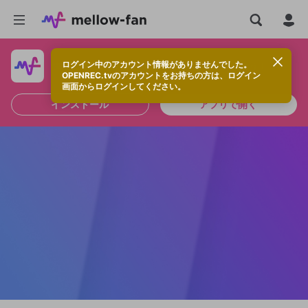
ログイン中のアカウント情報がありませんでした。
快適に視聴するなら、アプリをインストールしよう！
OPENREC.tvのアカウントをお持ちの方は、ログイン
画面からログインしてください。
インストール
アプリで開く