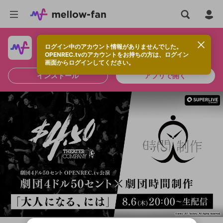
ログイン中のアカウント情報がありませんでした。
快適に視聴するなら、アプリをインストールしよう！
OPENREC.tvのアカウントをお持ちの方は、ログイン
画面からログインしてください。
インストール
アプリで開く
新規登録
OPENREC.tv アカウントは mellow-fan
OPENREC.tvアカウントはmellow-fanア
限定コミュニティ参加方法
パーソナルデータの登録
アカウントに移行しました。
カウントに統合しました。
すでにアカウントをお持ちの方は、ログイ
こちらからOPENREC.tvでログイン中のア
ン画面からログインしてください。
カウント情報を引き継ぐことができます。