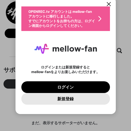
動画プレイリストを選択
生年月
0806_$4.50_時間制作
固定動画に設定
不適切なユーザーとして報告しま
ファンレター
OPENREC.tv アカウントは mellow-fan
サブスクシェア
@
company4_50_15
@
新規登録
ログイン
すか？
年
月
アカウントに移行しました。
マイページに表示されている動画 (ライブ配信、配
認証コードの入力
すでにアカウントをお持ちの方は、ログイ
生年月は登録後に変更できません。
信予定、アーカイブ、アップロード動画) をページ
選択できるプレイリストがありません。
応援している配信者にファンレターを送ることがで
ン画面からログインしてください。
ご確認ください
のトップに1つ固定できます。動画タイトル横のメ
ログイン
プレイリストは動画の再生画面で作成で
きます。好きなデザインを選んでメッセージを書い
ニューより設定することができます。
メールアドレスで新規登録
メールアドレスでログイン
問題を選択してください
フォロー 44
この限定コミュニティは、Discordで提供されてい
性別
きます。
たり、エールアイテムでデコレーションして、配信
メールアドレスにメールを送信しました。30分以内
パスワード再設定
ます。
者に届けましょう！
にメール記載の6桁の認証コードを入力してくださ
入力していただいたメールアドレ
男性
女性
その他
利用規約とプライバシーポリシーが更新されま
問題を選択してください
詳しくはこちら
※ファンレター機能は有料サービスです。
い。
または
または
ポイントが不足しています
した。 サービスを利用するには変更後の内容を
Discordアカウントをお持ちでない方
スに、パスワード再設定用URLを
セッションの有効期限が切れたた
ホーム
動画
キャプチャ
プレイリスト
登録したメールアドレスを入力し、送信してくださ
わいせつな表現
ブロックリストに追加しますか？
この動画の公開は終了しました
お住まいの地域
ご確認いただき、同意していただく必要があり
認証コード
い。
記載されたメールを送信しました
め、ログアウトしました
Discordとは？からDiscordにアクセス
X
X
ます。
mellowポイントの購入に進みますか？
他者を誹謗中傷する表現
のでご確認ください
0
6
ログインまたは新規登録すると
サポーター
Discordアカウントを作成
mellow-fanをよりお楽しみいただけます。
キャンセル
OK
OK
0
500
著作権の侵害
Google
Google
利用規約
プレミアム会員に入会
を確認しました。
OK
いいえ
はい
mellow-fan のメールアドレス（mellow-fan.comド
この画面からDiscordに参加する
利用規約
および
プライバシーポリシー
に同意頂いた上で
ログイン
プライバシーポリシー
を確認しました。
今月
先月
累積
メイン及びcs.openrec.co.jpドメイン）が受信拒否設
次にお進みください。
OK
プライバシーの侵害
ご登録いただいた情報はサービスの向上を目的
ログイン
再設定する
動画プレイリストがありません
定に含まれていないかご確認ください。
Yahoo! JAPAN
Yahoo! JAPAN
Discordは第三者が提供するコミュニティーサービスで、
として使用いたします。
報告された問題については、利用規約に違反しているか
動画プレイリストを選択
パスワードを忘れた方は
こちら
過激な暴力や自傷行為
mellow-fanとは関わりがありません。Discordに関してのお
一部サービスをご利用いただくには、生年月の
どうかをスタッフが確認します。
この機能をむやみに使
新規登録
確認しました
問い合わせにはお答えすることができません。Discordの仕
アカウントをお持ちですか？
アカウントを作成する
登録が必要です。
用することは、利用規約違反になります。
様変更により、限定コミュニティ特典の提供が終了する可能
入力
なりすまし行為
Appleでサインアップ
Appleでサインイン
動画のプレイリストを一つ選択すると、そのプレイ
ご登録いただいた情報は公開されません。
性がありますが、その際の補償は一切行いません。外部サー
リストの動画をマイページの上部にリストで表示す
ビスとのID連携に関する同意事項に同意の上、参加をお願い
閉じる
ることができます。
出会いを誘導する行為
ファンレターを作成
します。
送信
mellow-fanの
mellow-fanの
利用規約
利用規約
・
・
プライバシーポリシー
プライバシーポリシー
・
・
外部
外部
まだ、表示するサポーターがいません。
登録
外部サービスとのID連携に関する同意事項
サービスとのID連携に関する同意事項
サービスとのID連携に関する同意事項
に同意頂いた上
に同意頂いた上
閉じる
ねずみ講やマルチ商法
動画プレイリストを選択
アカウント作成
で、次にお進みください
で、次にお進みください