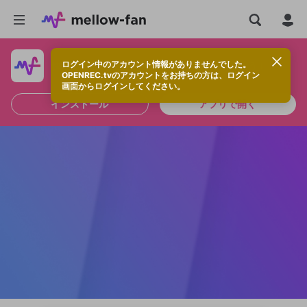
ログイン中のアカウント情報がありませんでした。
快適に視聴するなら、アプリをインストールしよう！
OPENREC.tvのアカウントをお持ちの方は、ログイン
画面からログインしてください。
インストール
アプリで開く
新規登録
OPENREC.tv アカウントは mellow-fan
OPENREC.tvアカウントはmellow-fanア
限定コミュニティ参加方法
パーソナルデータの登録
アカウントに移行しました。
カウントに統合しました。