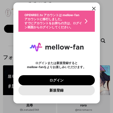
すでにアカウントをお持ちの方は、ログイ
こちらからOPENREC.tvでログイン中のア
みみこみみ
動画プレイリストを選択
ン画面からログインしてください。
カウント情報を引き継ぐことができます。
生年月
固定動画に設定
不適切なユーザーとして報告しま
@
comimi8
ファンレター
OPENREC.tv アカウントは mellow-fan
サブスクシェア
@
新規登録
ログイン
すか？
年
月
アカウントに移行しました。
マイページに表示されている動画 (ライブ配信、配
認証コードの入力
すでにアカウントをお持ちの方は、ログイ
生年月は登録後に変更できません。
信予定、アーカイブ、アップロード動画) をページ
選択できるプレイリストがありません。
応援している配信者にファンレターを送ることがで
ン画面からログインしてください。
ご確認ください
のトップに1つ固定できます。動画タイトル横のメ
フォロー 611
ログイン
プレイリストは動画の再生画面で作成で
きます。好きなデザインを選んでメッセージを書い
ニューより設定することができます。
メールアドレスで新規登録
メールアドレスでログイン
問題を選択してください
この限定コミュニティは、Discordで提供されてい
性別
きます。
たり、エールアイテムでデコレーションして、配信
メールアドレスにメールを送信しました。30分以内
パスワード再設定
ます。
者に届けましょう！
ホーム
動画
キャプチャ
プレイリスト
にメール記載の6桁の認証コードを入力してくださ
入力していただいたメールアドレ
男性
女性
その他
利用規約とプライバシーポリシーが更新されま
問題を選択してください
詳しくはこちら
※ファンレター機能は有料サービスです。
い。
または
または
ポイントが不足しています
した。 サービスを利用するには変更後の内容を
Discordアカウントをお持ちでない方
スに、パスワード再設定用URLを
セッションの有効期限が切れたた
登録したメールアドレスを入力し、送信してくださ
わいせつな表現
ブロックリストに追加しますか？
この動画の公開は終了しました
お住まいの地域
ご確認いただき、同意していただく必要があり
認証コード
い。
記載されたメールを送信しました
め、ログアウトしました
フォロー
Discordとは？からDiscordにアクセス
X
X
ます。
mellowポイントの購入に進みますか？
他者を誹謗中傷する表現
のでご確認ください
0
6
ログインまたは新規登録すると
Discordアカウントを作成
mellow-fanをよりお楽しみいただけます。
キャンセル
OK
OK
0
500
著作権の侵害
Google
Google
利用規約
プレミアム会員に入会
を確認しました。
OK
いいえ
はい
mellow-fan のメールアドレス（mellow-fan.comド
この画面からDiscordに参加する
利用規約
および
プライバシーポリシー
に同意頂いた上で
ログイン
プライバシーポリシー
を確認しました。
メイン及びcs.openrec.co.jpドメイン）が受信拒否設
次にお進みください。
OK
プライバシーの侵害
ご登録いただいた情報はサービスの向上を目的
ログイン
再設定する
動画プレイリストがありません
定に含まれていないかご確認ください。
Yahoo! JAPAN
Yahoo! JAPAN
Discordは第三者が提供するコミュニティーサービスで、
として使用いたします。
報告された問題については、利用規約に違反しているか
動画プレイリストを選択
パスワードを忘れた方は
こちら
過激な暴力や自傷行為
mellow-fanとは関わりがありません。Discordに関してのお
一部サービスをご利用いただくには、生年月の
どうかをスタッフが確認します。
この機能をむやみに使
新規登録
確認しました
問い合わせにはお答えすることができません。Discordの仕
アカウントをお持ちですか？
アカウントを作成する
登録が必要です。
用することは、利用規約違反になります。
様変更により、限定コミュニティ特典の提供が終了する可能
入力
なりすまし行為
Appleでサインアップ
Appleでサインイン
動画のプレイリストを一つ選択すると、そのプレイ
ご登録いただいた情報は公開されません。
性がありますが、その際の補償は一切行いません。外部サー
リストの動画をマイページの上部にリストで表示す
ビスとのID連携に関する同意事項に同意の上、参加をお願い
閉じる
ることができます。
出会いを誘導する行為
ファンレターを作成
屈辱
roro
します。
送信
mellow-fanの
mellow-fanの
利用規約
利用規約
・
・
プライバシーポリシー
プライバシーポリシー
・
・
外部
外部
@
LivetubeSTAR
@
micromacro
登録
外部サービスとのID連携に関する同意事項