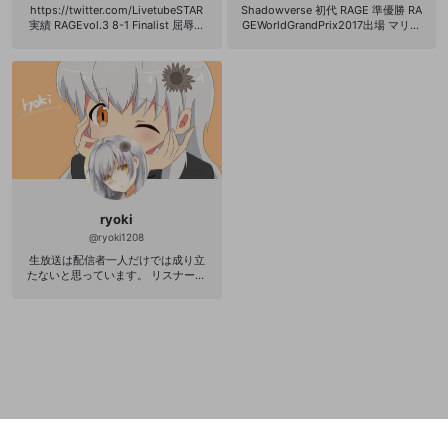
サービスとのID連携に関する同意事項
サービスとのID連携に関する同意事項
に同意頂いた上
に同意頂いた上
閉じる
ねずみ講やマルチ商法
動画プレイリストを選択
アカウント作成
https://twitter.com/LivetubeSTAR
Shadowverse 初代 RAGE 準優勝 RA
で、次にお進みください
で、次にお進みください
実績 RAGEvol.3 8-1 Finalist 屈辱の
GEWorldGrandPrix2017出場 マリオ
誤解を招く配信設定
決闘者 RAGEvol.4 day2 4-2 MF RA
メーカー2あそぶ王決定戦 ベスト16
あとで登録
Discordとは？
Discordに参加する
GEvol.5 シード 5-2 MF 2017 winter
マリオメーカー２最高レート S
mellow-fanからのお得な情報をメールで受
シード 6-2 MF RAGE Chronogenesi
＋5279 人狼殺 最高13連勝 ポケモ
ゲームの録画禁止区域の配信
け取る
s 2pick 6-0 優勝 MF RAGE OOT d
ンユナイト ソロマスター
ay2 4-3 RAGE VEC day2 5-2 MF Ra
改造版・海賊版ソフトの配信
tings 第1期 4位 第1期Ratings杯出
場 ESチャンピオンシップ2018 sum
mer 関東代表 best4 第一回ごみ山フ
政治的・宗教的・人種的な内容
ァイナル優勝 竜王杯チームopenrec
優勝 個人リーグ優勝 hearthstone L
その他の問題
ivetubeSTAR#1245 WCS解説 HS日
中戦日本代表 遊戯王ONLINE3 YOC S
ryoki
ummer 2011 Top 16 switchフレコS
W-6745-3441-4610 自作PC使って
@
ryoki1208
ます マザボ ASUSTeK Intel Z170 pro
生放送は配信者一人だけでは成り立
gaming CPU i7-6700 + 虎徹 箱 Frac
たないと思っています。 リスナーさ
tal Design Define XL R2 Titanium グ
んと配信者で作り上げていくもので
ラボ GEFORCE GTX 1060 メモリ Mi
す。 よろしければ一緒に楽しみまし
cron DDR4 デスク用メモリー 8GB
ょう。 https://twitter.com/ryoki120
x2 電源 Corsair RM750x マイク SM
8 http://com.nicovideo.jp/communi
58-LCE オーディオインターフェー
ty/co1939734
ス UA-55 ヘッドホン RP-HZ47-K 椅
子 DXRACER マウス R.A.T. 3 ブラッ
ク 新しいほしい物リスト http://ww
w.amazon.co.jp/registry/wishlist/O
EBIBY2RWRQL/ref=cm_sw_r_tw_ws
_x_wBFEybAXWRV7V @AmazonJP
さんから