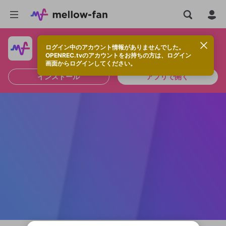
ログイン中のアカウント情報がありませんでした。
快適に視聴するなら、アプリをインストールしよう！
OPENREC.tvのアカウントをお持ちの方は、ログイン
画面からログインしてください。
インストール
アプリで開く
新規登録
OPENREC.tv アカウントは mellow-fan
OPENREC.tvアカウントはmellow-fanア
限定コミュニティ参加方法
パーソナルデータの登録
アカウントに移行しました。
カウントに統合しました。
すでにアカウントをお持ちの方は、ログイ
こちらからOPENREC.tvでログイン中のア
ン画面からログインしてください。
カウント情報を引き継ぐことができます。