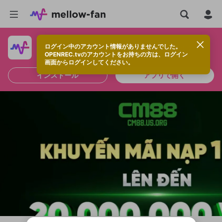
ログイン中のアカウント情報がありませんでした。
快適に視聴するなら、アプリをインストールしよう！
OPENREC.tvのアカウントをお持ちの方は、ログイン
画面からログインしてください。
インストール
アプリで開く
新規登録
OPENREC.tv アカウントは mellow-fan
OPENREC.tvアカウントはmellow-fanア
限定コミュニティ参加方法
パーソナルデータの登録
アカウントに移行しました。
カウントに統合しました。
すでにアカウントをお持ちの方は、ログイ
こちらからOPENREC.tvでログイン中のア
ン画面からログインしてください。
カウント情報を引き継ぐことができます。