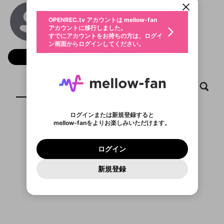
動画プレイリストを選択
生年月
CM88
固定動画に設定
不適切なユーザーとして報告しま
ファンレター
OPENREC.tv アカウントは mellow-fan
サブスクシェア
@
cm88usorg
@
新規登録
ログイン
すか？
年
月
アカウントに移行しました。
マイページに表示されている動画 (ライブ配信、配
認証コードの入力
すでにアカウントをお持ちの方は、ログイ
生年月は登録後に変更できません。
信予定、アーカイブ、アップロード動画) をページ
選択できるプレイリストがありません。
応援している配信者にファンレターを送ることがで
ン画面からログインしてください。
ご確認ください
のトップに1つ固定できます。動画タイトル横のメ
ログイン
プレイリストは動画の再生画面で作成で
きます。好きなデザインを選んでメッセージを書い
ニューより設定することができます。
メールアドレスで新規登録
メールアドレスでログイン
問題を選択してください
フォロー
この限定コミュニティは、Discordで提供されてい
性別
きます。
たり、エールアイテムでデコレーションして、配信
メールアドレスにメールを送信しました。30分以内
パスワード再設定
ます。
者に届けましょう！
にメール記載の6桁の認証コードを入力してくださ
入力していただいたメールアドレ
男性
女性
その他
利用規約とプライバシーポリシーが更新されま
問題を選択してください
詳しくはこちら
※ファンレター機能は有料サービスです。
い。
または
または
ポイントが不足しています
した。 サービスを利用するには変更後の内容を
Discordアカウントをお持ちでない方
スに、パスワード再設定用URLを
セッションの有効期限が切れたた
ホーム
動画
キャプチャ
プレイリスト
登録したメールアドレスを入力し、送信してくださ
わいせつな表現
ブロックリストに追加しますか？
この動画の公開は終了しました
お住まいの地域
ご確認いただき、同意していただく必要があり
認証コード
い。
記載されたメールを送信しました
め、ログアウトしました
Discordとは？からDiscordにアクセス
X
X
ます。
mellowポイントの購入に進みますか？
他者を誹謗中傷する表現
のでご確認ください
0
6
ログインまたは新規登録すると
Discordアカウントを作成
mellow-fanをよりお楽しみいただけます。
キャンセル
OK
OK
0
500
著作権の侵害
表示するコンテンツがありません
Google
Google
利用規約
プレミアム会員に入会
を確認しました。
OK
いいえ
はい
mellow-fan のメールアドレス（mellow-fan.comド
この画面からDiscordに参加する
利用規約
および
プライバシーポリシー
に同意頂いた上で
ログイン
プライバシーポリシー
を確認しました。
メイン及びcs.openrec.co.jpドメイン）が受信拒否設
次にお進みください。
OK
プライバシーの侵害
ご登録いただいた情報はサービスの向上を目的
ログイン
再設定する
動画プレイリストがありません
定に含まれていないかご確認ください。
Yahoo! JAPAN
Yahoo! JAPAN
Discordは第三者が提供するコミュニティーサービスで、
として使用いたします。
報告された問題については、利用規約に違反しているか
動画プレイリストを選択
パスワードを忘れた方は
こちら
過激な暴力や自傷行為
mellow-fanとは関わりがありません。Discordに関してのお
一部サービスをご利用いただくには、生年月の
どうかをスタッフが確認します。
この機能をむやみに使
新規登録
確認しました
問い合わせにはお答えすることができません。Discordの仕
アカウントをお持ちですか？
アカウントを作成する
登録が必要です。
用することは、利用規約違反になります。
様変更により、限定コミュニティ特典の提供が終了する可能
入力
なりすまし行為
Appleでサインアップ
Appleでサインイン
動画のプレイリストを一つ選択すると、そのプレイ
ご登録いただいた情報は公開されません。
性がありますが、その際の補償は一切行いません。外部サー
リストの動画をマイページの上部にリストで表示す
ビスとのID連携に関する同意事項に同意の上、参加をお願い
閉じる
ることができます。
出会いを誘導する行為
ファンレターを作成
します。
送信
mellow-fanの
mellow-fanの
利用規約
利用規約
・
・
プライバシーポリシー
プライバシーポリシー
・
・
外部
外部
登録
外部サービスとのID連携に関する同意事項
サービスとのID連携に関する同意事項
サービスとのID連携に関する同意事項
に同意頂いた上
に同意頂いた上
閉じる
ねずみ講やマルチ商法
動画プレイリストを選択
アカウント作成
で、次にお進みください
で、次にお進みください