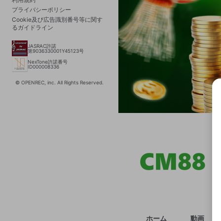
プライバシーポリシー
Cookie及び広告識別番号等に関す
るガイドライン
JASRAC許諾
第9036330001Y45123号
NexTone許諾番号
ID000008336
© OPENREC, inc. All Rights Reserved.
選択
きま
ホーム
動画