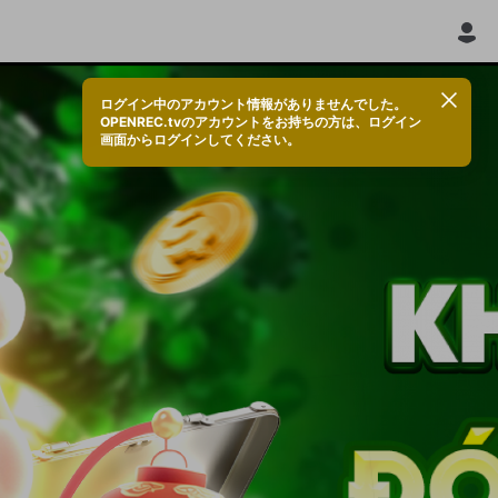
ログイン中のアカウント情報がありませんでした。
OPENREC.tvのアカウントをお持ちの方は、ログイン
画面からログインしてください。