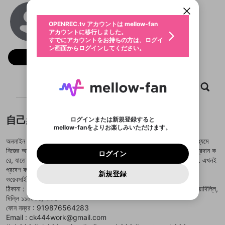
動画プレイリストを選択
ン画面からログインしてください。
カウント情報を引き継ぐことができます。
ck444work
生年月
固定動画に設定
不適切なユーザーとして報告しま
ファンレター
@
ck444work
OPENREC.tv アカウントは mellow-fan
サブスクシェア
@
新規登録
ログイン
すか？
年
月
アカウントに移行しました。
マイページに表示されている動画 (ライブ配信、配
認証コードの入力
すでにアカウントをお持ちの方は、ログイ
生年月は登録後に変更できません。
信予定、アーカイブ、アップロード動画) をページ
選択できるプレイリストがありません。
応援している配信者にファンレターを送ることがで
ン画面からログインしてください。
ご確認ください
のトップに1つ固定できます。動画タイトル横のメ
ログイン
プレイリストは動画の再生画面で作成で
きます。好きなデザインを選んでメッセージを書い
フォロー
ニューより設定することができます。
メールアドレスで新規登録
メールアドレスでログイン
問題を選択してください
この限定コミュニティは、Discordで提供されてい
性別
きます。
たり、エールアイテムでデコレーションして、配信
メールアドレスにメールを送信しました。30分以内
パスワード再設定
ます。
者に届けましょう！
にメール記載の6桁の認証コードを入力してくださ
入力していただいたメールアドレ
男性
女性
その他
利用規約とプライバシーポリシーが更新されま
問題を選択してください
詳しくはこちら
※ファンレター機能は有料サービスです。
い。
または
または
ホーム
ポイントが不足しています
動画
キャプチャ
プレイリスト
した。 サービスを利用するには変更後の内容を
Discordアカウントをお持ちでない方
スに、パスワード再設定用URLを
セッションの有効期限が切れたた
登録したメールアドレスを入力し、送信してくださ
わいせつな表現
ブロックリストに追加しますか？
この動画の公開は終了しました
お住まいの地域
ご確認いただき、同意していただく必要があり
認証コード
い。
記載されたメールを送信しました
め、ログアウトしました
Discordとは？からDiscordにアクセス
X
X
ます。
mellowポイントの購入に進みますか？
他者を誹謗中傷する表現
のでご確認ください
0
6
自己紹介
ログインまたは新規登録すると
Discordアカウントを作成
mellow-fanをよりお楽しみいただけます。
キャンセル
OK
OK
0
500
著作権の侵害
Google
Google
利用規約
プレミアム会員に入会
を確認しました。
OK
いいえ
はい
mellow-fan のメールアドレス（mellow-fan.comド
この画面からDiscordに参加する
অনলাইন বেটিং জগতে CK444 তার পেশাদার সেবা ও উচ্চমানের বিশ্বাসযোগ্যতার মাধ্যমে
利用規約
および
プライバシーポリシー
に同意頂いた上で
ログイン
プライバシーポリシー
を確認しました。
メイン及びcs.openrec.co.jpドメイン）が受信拒否設
次にお進みください。
OK
プライバシーの侵害
নিজের অবস্থান দৃঢ় করেছে। প্ল্যাটফর্মটি সবসময় দ্রুত, স্থিতিশীল এবং নিরাপদ লিংক প্রদান ক
ご登録いただいた情報はサービスの向上を目的
ログイン
再設定する
動画プレイリストがありません
定に含まれていないかご確認ください。
Yahoo! JAPAN
Yahoo! JAPAN
রে, যাতে খেলোয়াড়রা উপভোগ করতে পারে মসৃণ ও সম্পূর্ণ নিরাপদ বিনোদন অভিজ্ঞতা। . এখনই
Discordは第三者が提供するコミュニティーサービスで、
として使用いたします。
報告された問題については、利用規約に違反しているか
動画プレイリストを選択
パスワードを忘れた方は
こちら
過激な暴力や自傷行為
mellow-fanとは関わりがありません。Discordに関してのお
প্রবেশ করুন :
一部サービスをご利用いただくには、生年月の
どうかをスタッフが確認します。
この機能をむやみに使
新規登録
確認しました
問い合わせにはお答えすることができません。Discordの仕
アカウントをお持ちですか？
アカウントを作成する
ওয়েবসাইট :
https://ck444.work/
登録が必要です。
用することは、利用規約違反になります。
様変更により、限定コミュニティ特典の提供が終了する可能
入力
なりすまし行為
Appleでサインアップ
Appleでサインイン
動画のプレイリストを一つ選択すると、そのプレイ
ঠিকানা : ১৮/৩১৭, জোর বাগ রোড, ব্লক ১৮, ইনস্টিটিউশনাল এরিয়া, লোধি কলোনি, নয়াদিল্লি,
ご登録いただいた情報は公開されません。
性がありますが、その際の補償は一切行いません。外部サー
リストの動画をマイページの上部にリストで表示す
দিল্লি ১১০০০৩, ভারত
ビスとのID連携に関する同意事項に同意の上、参加をお願い
閉じる
ることができます。
出会いを誘導する行為
ファンレターを作成
します。
ফোন নম্বর : 919876564283
送信
mellow-fanの
mellow-fanの
利用規約
利用規約
・
・
プライバシーポリシー
プライバシーポリシー
・
・
外部
外部
登録
Email : ck444work@gmail.com
外部サービスとのID連携に関する同意事項
サービスとのID連携に関する同意事項
サービスとのID連携に関する同意事項
に同意頂いた上
に同意頂いた上
閉じる
ねずみ講やマルチ商法
動画プレイリストを選択
アカウント作成