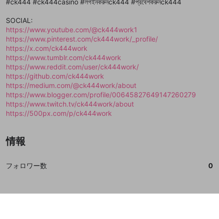
#ck444 #ck444casino #লগইনকরুনck444 #প্রবেশকরুনck444
で、次にお進みください
で、次にお進みください
誤解を招く配信設定
あとで登録
Discordとは？
Discordに参加する
SOCIAL:
mellow-fanからのお得な情報をメールで受
https://www.youtube.com/@ck444work1
ゲームの録画禁止区域の配信
け取る
https://www.pinterest.com/ck444work/_profile/
https://x.com/ck444work
改造版・海賊版ソフトの配信
https://www.tumblr.com/ck444work
https://www.reddit.com/user/ck444work/
政治的・宗教的・人種的な内容
https://github.com/ck444work
その他の問題
https://medium.com/@ck444work/about
https://www.blogger.com/profile/00645827649147260279
https://www.twitch.tv/ck444work/about
https://500px.com/p/ck444work
情報
フォロワー数
0