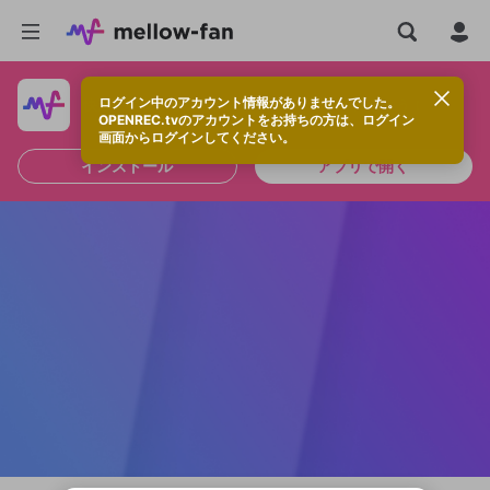
ログイン中のアカウント情報がありませんでした。
快適に視聴するなら、アプリをインストールしよう！
OPENREC.tvのアカウントをお持ちの方は、ログイン
画面からログインしてください。
インストール
アプリで開く
新規登録
OPENREC.tv アカウントは mellow-fan
OPENREC.tvアカウントはmellow-fanア
限定コミュニティ参加方法
パーソナルデータの登録
アカウントに移行しました。
カウントに統合しました。
すでにアカウントをお持ちの方は、ログイ
こちらからOPENREC.tvでログイン中のア