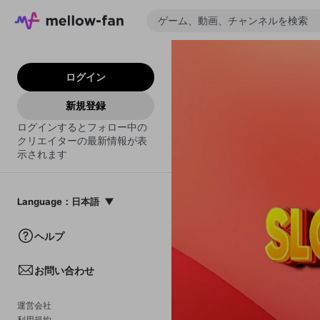
ログイン
新規登録
ログインするとフォロー中の
クリエイターの最新情報が表
示されます
Language
：
日本語
日本語
ヘルプ
English
お問い合わせ
中文(簡体)
한국어
運営会社
利用規約