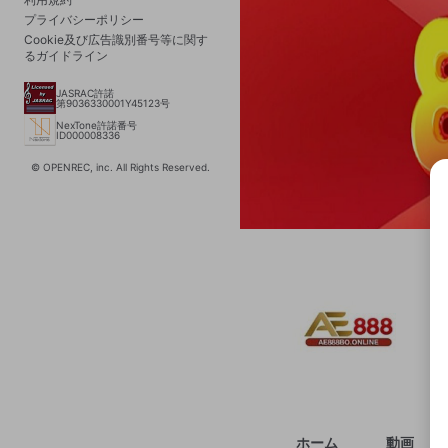
プライバシーポリシー
Cookie及び広告識別番号等に関す
るガイドライン
JASRAC許諾
第9036330001Y45123号
NexTone許諾番号
ID000008336
© OPENREC, inc. All Rights Reserved.
選択
きま
ホーム
動画