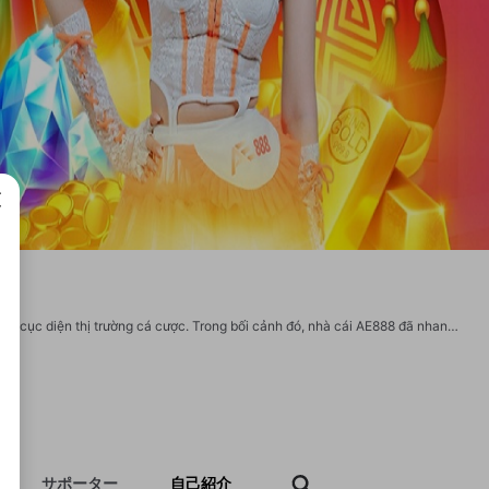
成で
Sự trỗi dậy mạnh mẽ của các nền tảng giải trí trực tuyến đã định hình lại hoàn toàn cục diện thị trường cá cược. Trong bối cảnh đó, nhà cái AE888 đã nhanh chóng khẳng định vị thế và chiếm lĩnh niềm tin của hàng triệu người chơi, không ngừng khuấy đảo cộng đồng bằng những sản phẩm đột phá và dịch vụ chuyên nghiệp. Nền tảng này không chỉ đơn thuần là một sân chơi, mà còn là một thế giới giải trí đỉnh cao được kiến tạo bởi công nghệ hiện đại, cam kết mang đến những trải nghiệm xứng tầm quốc tế. Địa chỉ: Số 68, Đường Nguyễn Văn Cừ, P.2, Q.5, Thành Phố Hồ Chí Minh, Việt Nam Zipcode: 700000 Phone: 0978 888 468 Website: https://ae888bo.online/ Email: trangchu.ae888@gmail.com #ae888 #ae888boonline #nhacaiae888 #linkvaoae888 https://www.pinterest.com/ae888boonline/ https://x.com/ae888boonline https://www.tumblr.com/ae888boonline https://www.blogger.com/profile/03498339258710375646 https://profile.hatena.ne.jp/ae888boonline/profile https://www.reddit.com/user/ae888boonline/
サポーター
自己紹介