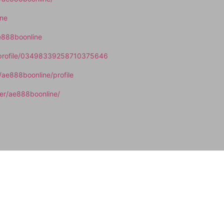
ine
e888boonline
/profile/03498339258710375646
p/ae888boonline/profile
ser/ae888boonline/