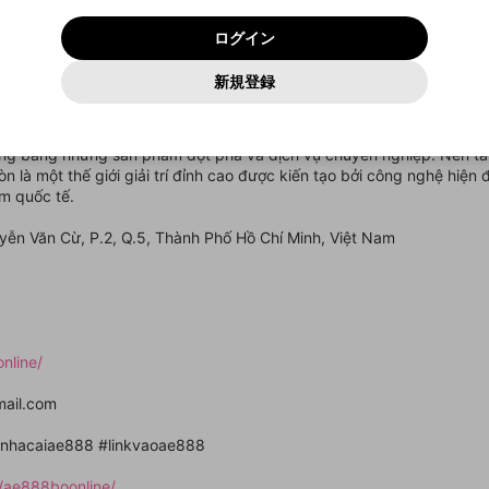
いいえ
はい
利用規約
および
プライバシーポリシー
に同意頂いた上で次にお
この画面からDiscordに参加する
プライバシーポリシー
を確認しました。
及びcs.openrec.co.jpドメイン）が受信拒否設定に含まれて
ログイン
進みください。
OK
プライバシーの侵害
ご登録いただいた情報はサービスの向上を目的として
動画プレイリストがありません
再設定する
いないかご確認ください。
ログイン
Yahoo! JAPAN
Yahoo! JAPAN
使用いたします。
Discordは第三者が提供するコミュニティーサービスで、mellow-
報告された問題については、利用規約に違反しているかどうか
パスワードを忘れた方は
こちら
過激な暴力や自傷行為
確認しました
fanとは関わりがありません。Discordに関してのお問い合わせには
一部サービスをご利用いただくには、生年月の登録が
をスタッフが確認します。
この機能をむやみに使用すること
新規登録
動画プレイリストを選択
お答えすることができません。Discordの仕様変更により、限定コ
アカウントをお持ちですか？
アカウントを作成する
入力
必要です。
は、利用規約違反になります。
Appleでサインアップ
Appleでサインイン
ミュニティ特典の提供が終了する可能性がありますが、その際の補
なりすまし行為
c nền tảng giải trí trực tuyến đã định hình lại hoàn toàn cục diện th
ご登録いただいた情報は公開されません。
償は一切行いません。外部サービスとのID連携に関する同意事項に
動画のプレイリストを一つ選択すると、そのプレイリストの動
 đã nhanh chóng khẳng định vị thế và chiếm lĩnh niềm tin của hàng 
同意の上、参加をお願いします。
出会いを誘導する行為
閉じる
画をマイページの上部にリストで表示することができます。
g bằng những sản phẩm đột phá và dịch vụ chuyên nghiệp. Nền tản
ファンレターを作成
送信
mellow-fanの
mellow-fanの
利用規約
利用規約
・
・
プライバシーポリシー
プライバシーポリシー
・
・
外部サービ
外部サービ
外部サービスとのID連携に関する同意事項
òn là một thế giới giải trí đỉnh cao được kiến tạo bởi công nghệ hiện
登録
スとのID連携に関する同意事項
スとのID連携に関する同意事項
に同意頂いた上で、次にお進み
に同意頂いた上で、次にお進み
閉じる
ねずみ講やマルチ商法
アカウント作成
動画プレイリストを選択
m quốc tế.
ください
ください
Discordとは？
Discordに参加する
誤解を招く配信設定
あとで登録
yễn Văn Cừ, P.2, Q.5, Thành Phố Hồ Chí Minh, Việt Nam
mellow-fanからのお得な情報をメールで受け取
ゲームの録画禁止区域の配信
る
改造版・海賊版ソフトの配信
政治的・宗教的・人種的な内容
nline/
その他の問題
mail.com
nhacaiae888 #linkvaoae888
m/ae888boonline/