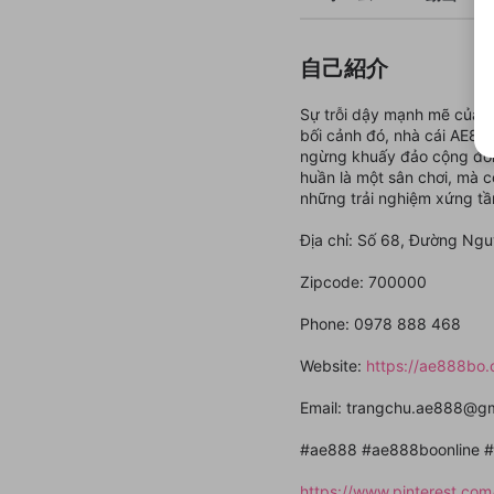
自己紹介
Sự trỗi dậy mạnh mẽ của cá
bối cảnh đó, nhà cái AE888
ngừng khuấy đảo cộng đồn
huần là một sân chơi, mà c
những trải nghiệm xứng tầ
Địa chỉ: Số 68, Đường Ngu
Zipcode: 700000
Phone: 0978 888 468
Website:
https://ae888bo.o
Email: trangchu.ae888@g
#ae888 #ae888boonline #
https://www.pinterest.co