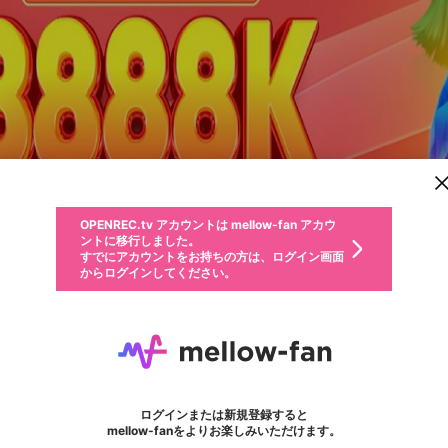
新規登録
OPENREC.tv アカウントは mellow-fan アカウ
OPENREC.tvアカウントはmellow-fanアカウン
パーソナルデータの登録
限定コミュニティ参加方法
ントに移行しました。
トに統合しました。
すでにアカウントをお持ちの方は、ログイン画面
こちらからOPENREC.tvでログイン中のアカウ
からログインしてください。
ント情報を引き継ぐことができます。
動画プレイリストを選択
生年月
固定動画に設定
不適切なユーザーとして報告します
ファンレター
サブスクシェア
OPENREC.tv アカウントは mellow-fan アカウ
@
新規登録
ログイン
か？
年
月
ントに移行しました。
マイページに表示されている動画 (ライブ配信、配信予定、ア
すでにアカウントをお持ちの方は、ログイン画面
ーカイブ、アップロード動画) をページのトップに1つ固定で
8kbet
応援している配信者にファンレターを送ることができま
生年月は登録後に変更できません。
認証コードの入力
できるプレイリストがありません。プレイリストは動画の再生画面で作
からログインしてください。
きます。動画タイトル横のメニューより設定することができま
す。好きなデザインを選んでメッセージを書いたり、エ
ログイン
す。
ご確認ください
す。
メールアドレスで新規登録
メールアドレスでログイン
問題を選択してください
ールアイテムでデコレーションして、配信者に届けまし
性別
ょう！
メールアドレスにメールを送信しました。30分以内にメ
パスワード再設定
詳しくはこちら
この限定コミュニティは、Discordで提供されています。
入力していただいたメールアドレス
男性
女性
その他
問題を選択してください
※ファンレター機能は有料サービスです。
ール記載の6桁の認証コードを入力してください。
フォロー 1
利用規約とプライバシーポリシーが更新されました。
または
または
ポイントが不足しています
に、パスワード再設定用URLを記載
セッションの有効期限が切れたた
Discordアカウントをお持ちでない方
サービスを利用するには変更後の内容をご確認いただ
わいせつな表現
認証コード
検索履歴をすべて削除しますか？
ブロックリストに追加しますか？
この動画の公開は終了しました
登録したメールアドレスを入力し、送信してください。
お住まいの地域
されたメールを送信しましたのでご
め、ログアウトしました
き、同意していただく必要があります。
X
X
Discordとは？からDiscordにアクセス
mellowポイントの購入に進みますか？
他者を誹謗中傷する表現
0
6
確認ください
ログインまたは新規登録すると
Discordアカウントを作成
キャンセル
mellow-fanをよりお楽しみいただけます。
いいえ
OK
はい
OK
利用規約
を確認しました。
0
500
著作権の侵害
Google
Google
キャプチャ
プレイリスト
フォロー
フォロワー
プレミアム会員に入会
mellow-fan のメールアドレス（mellow-fan.comドメイン
OK