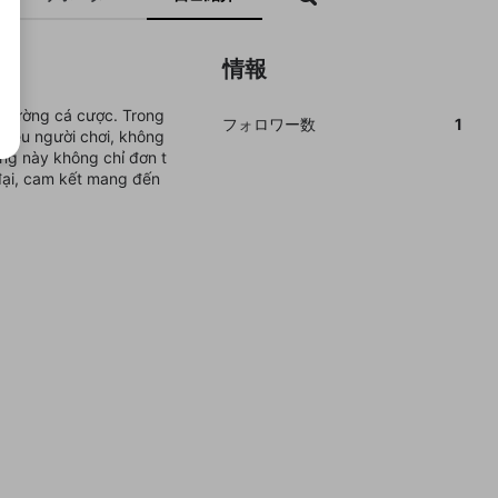
情報
ị trường cá cược. Trong
フォロワー数
1
triệu người chơi, không
g này không chỉ đơn t
 đại, cam kết mang đến