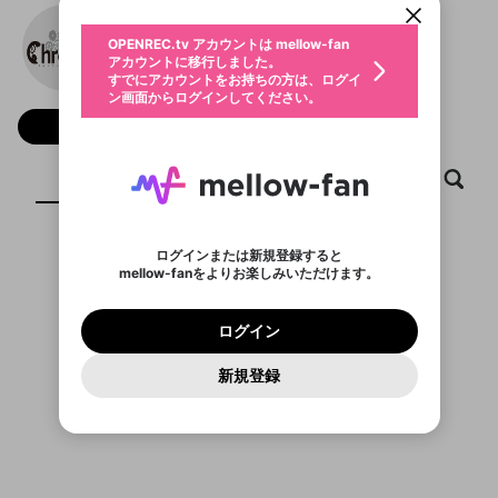
動画プレイリストを選択
生年月
ChroNoiR
固定動画に設定
不適切なユーザーとして報告しま
ファンレター
OPENREC.tv アカウントは mellow-fan
サブスクシェア
@
chronoir
@
新規登録
ログイン
すか？
年
月
アカウントに移行しました。
マイページに表示されている動画 (ライブ配信、配
認証コードの入力
すでにアカウントをお持ちの方は、ログイ
生年月は登録後に変更できません。
信予定、アーカイブ、アップロード動画) をページ
選択できるプレイリストがありません。
応援している配信者にファンレターを送ることがで
ン画面からログインしてください。
ご確認ください
のトップに1つ固定できます。動画タイトル横のメ
ログイン
プレイリストは動画の再生画面で作成で
きます。好きなデザインを選んでメッセージを書い
ニューより設定することができます。
メールアドレスで新規登録
メールアドレスでログイン
問題を選択してください
フォロー 30,273
この限定コミュニティは、Discordで提供されてい
性別
きます。
たり、エールアイテムでデコレーションして、配信
メールアドレスにメールを送信しました。30分以内
パスワード再設定
ます。
者に届けましょう！
にメール記載の6桁の認証コードを入力してくださ
入力していただいたメールアドレ
男性
女性
その他
利用規約とプライバシーポリシーが更新されま
問題を選択してください
詳しくはこちら
※ファンレター機能は有料サービスです。
い。
ホーム
動画
キャプチャ
プレイリスト
または
または
ポイントが不足しています
した。 サービスを利用するには変更後の内容を
Discordアカウントをお持ちでない方
スに、パスワード再設定用URLを
セッションの有効期限が切れたた
登録したメールアドレスを入力し、送信してくださ
わいせつな表現
ブロックリストに追加しますか？
この動画の公開は終了しました
お住まいの地域
ご確認いただき、同意していただく必要があり
認証コード
い。
記載されたメールを送信しました
め、ログアウトしました
Discordとは？からDiscordにアクセス
X
X
ます。
mellowポイントの購入に進みますか？
他者を誹謗中傷する表現
のでご確認ください
0
6
ログインまたは新規登録すると
Discordアカウントを作成
表示するコンテンツがありません
mellow-fanをよりお楽しみいただけます。
キャンセル
OK
OK
0
500
著作権の侵害
Google
Google
利用規約
プレミアム会員に入会
を確認しました。
OK
いいえ
はい
mellow-fan のメールアドレス（mellow-fan.comド
この画面からDiscordに参加する
利用規約
および
プライバシーポリシー
に同意頂いた上で
ログイン
プライバシーポリシー
を確認しました。
メイン及びcs.openrec.co.jpドメイン）が受信拒否設
次にお進みください。
OK
プライバシーの侵害
ご登録いただいた情報はサービスの向上を目的
ログイン
再設定する
動画プレイリストがありません
定に含まれていないかご確認ください。
Yahoo! JAPAN
Yahoo! JAPAN
Discordは第三者が提供するコミュニティーサービスで、
として使用いたします。
報告された問題については、利用規約に違反しているか
動画プレイリストを選択
パスワードを忘れた方は
こちら
過激な暴力や自傷行為
mellow-fanとは関わりがありません。Discordに関してのお
一部サービスをご利用いただくには、生年月の
どうかをスタッフが確認します。
この機能をむやみに使
新規登録
確認しました
問い合わせにはお答えすることができません。Discordの仕
アカウントをお持ちですか？
アカウントを作成する
登録が必要です。
用することは、利用規約違反になります。
様変更により、限定コミュニティ特典の提供が終了する可能
入力
なりすまし行為
Appleでサインアップ
Appleでサインイン
動画のプレイリストを一つ選択すると、そのプレイ
ご登録いただいた情報は公開されません。
性がありますが、その際の補償は一切行いません。外部サー
リストの動画をマイページの上部にリストで表示す
ビスとのID連携に関する同意事項に同意の上、参加をお願い
閉じる
ることができます。
出会いを誘導する行為
ファンレターを作成
します。
送信
mellow-fanの
mellow-fanの
利用規約
利用規約
・
・
プライバシーポリシー
プライバシーポリシー
・
・
外部
外部
登録
外部サービスとのID連携に関する同意事項
サービスとのID連携に関する同意事項
サービスとのID連携に関する同意事項
に同意頂いた上
に同意頂いた上
閉じる
ねずみ講やマルチ商法
動画プレイリストを選択
アカウント作成
で、次にお進みください
で、次にお進みください