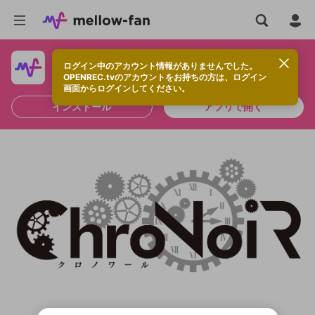
ログイン中のアカウント情報がありませんでした。
快適に視聴するなら、アプリをインストールしよう！
OPENREC.tvのアカウントをお持ちの方は、ログイン
画面からログインしてください。
インストール
アプリで開く
新規登録
OPENREC.tv アカウントは mellow-fan
OPENREC.tvアカウントはmellow-fanア
限定コミュニティ参加方法
パーソナルデータの登録
アカウントに移行しました。
カウントに統合しました。
すでにアカウントをお持ちの方は、ログイ
こちらからOPENREC.tvでログイン中のア
ン画面からログインしてください。
カウント情報を引き継ぐことができます。