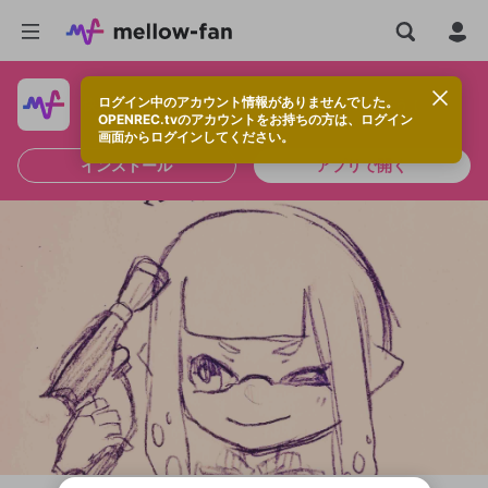
ログイン中のアカウント情報がありませんでした。
快適に視聴するなら、アプリをインストールしよう！
OPENREC.tvのアカウントをお持ちの方は、ログイン
画面からログインしてください。
インストール
アプリで開く
新規登録
OPENREC.tv アカウントは mellow-fan
OPENREC.tvアカウントはmellow-fanア
限定コミュニティ参加方法
パーソナルデータの登録
アカウントに移行しました。
カウントに統合しました。
すでにアカウントをお持ちの方は、ログイ
こちらからOPENREC.tvでログイン中のア
ン画面からログインしてください。
カウント情報を引き継ぐことができます。