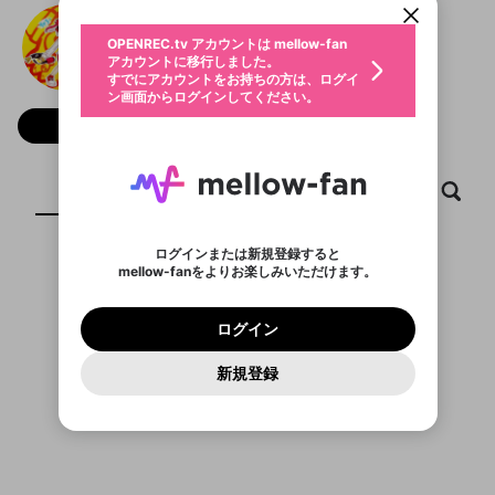
動画プレイリストを選択
生年月
ちゃろー
固定動画に設定
不適切なユーザーとして報告しま
ファンレター
OPENREC.tv アカウントは mellow-fan
サブスクシェア
@
charo_SE
ちゃろーのXヘ
@
新規登録
ログイン
すか？
年
月
アカウントに移行しました。
マイページに表示されている動画 (ライブ配信、配
認証コードの入力
すでにアカウントをお持ちの方は、ログイ
生年月は登録後に変更できません。
信予定、アーカイブ、アップロード動画) をページ
選択できるプレイリストがありません。
応援している配信者にファンレターを送ることがで
ン画面からログインしてください。
ご確認ください
のトップに1つ固定できます。動画タイトル横のメ
ログイン
プレイリストは動画の再生画面で作成で
きます。好きなデザインを選んでメッセージを書い
ニューより設定することができます。
メールアドレスで新規登録
メールアドレスでログイン
問題を選択してください
フォロー 25
この限定コミュニティは、Discordで提供されてい
性別
きます。
たり、エールアイテムでデコレーションして、配信
メールアドレスにメールを送信しました。30分以内
パスワード再設定
ます。
者に届けましょう！
にメール記載の6桁の認証コードを入力してくださ
入力していただいたメールアドレ
男性
女性
その他
利用規約とプライバシーポリシーが更新されま
問題を選択してください
詳しくはこちら
※ファンレター機能は有料サービスです。
い。
または
または
ポイントが不足しています
した。 サービスを利用するには変更後の内容を
Discordアカウントをお持ちでない方
スに、パスワード再設定用URLを
セッションの有効期限が切れたた
ホーム
動画
キャプチャ
プレイリスト
登録したメールアドレスを入力し、送信してくださ
わいせつな表現
ブロックリストに追加しますか？
この動画の公開は終了しました
お住まいの地域
ご確認いただき、同意していただく必要があり
認証コード
い。
記載されたメールを送信しました
め、ログアウトしました
Discordとは？からDiscordにアクセス
X
X
ます。
mellowポイントの購入に進みますか？
他者を誹謗中傷する表現
のでご確認ください
0
6
ログインまたは新規登録すると
Discordアカウントを作成
mellow-fanをよりお楽しみいただけます。
キャンセル
OK
OK
0
500
著作権の侵害
表示するコンテンツがありません
Google
Google
利用規約
プレミアム会員に入会
を確認しました。
OK
いいえ
はい
mellow-fan のメールアドレス（mellow-fan.comド
この画面からDiscordに参加する
利用規約
および
プライバシーポリシー
に同意頂いた上で
ログイン
プライバシーポリシー
を確認しました。
メイン及びcs.openrec.co.jpドメイン）が受信拒否設
次にお進みください。
OK
プライバシーの侵害
ご登録いただいた情報はサービスの向上を目的
ログイン
再設定する
動画プレイリストがありません
定に含まれていないかご確認ください。
Yahoo! JAPAN
Yahoo! JAPAN
Discordは第三者が提供するコミュニティーサービスで、
として使用いたします。
報告された問題については、利用規約に違反しているか
動画プレイリストを選択
パスワードを忘れた方は
こちら
過激な暴力や自傷行為
mellow-fanとは関わりがありません。Discordに関してのお
一部サービスをご利用いただくには、生年月の
どうかをスタッフが確認します。
この機能をむやみに使
新規登録
確認しました
問い合わせにはお答えすることができません。Discordの仕
アカウントをお持ちですか？
アカウントを作成する
登録が必要です。
用することは、利用規約違反になります。
様変更により、限定コミュニティ特典の提供が終了する可能
入力
なりすまし行為
Appleでサインアップ
Appleでサインイン
動画のプレイリストを一つ選択すると、そのプレイ
ご登録いただいた情報は公開されません。
性がありますが、その際の補償は一切行いません。外部サー
リストの動画をマイページの上部にリストで表示す
ビスとのID連携に関する同意事項に同意の上、参加をお願い
閉じる
ることができます。
出会いを誘導する行為
ファンレターを作成
します。
送信
mellow-fanの
mellow-fanの
利用規約
利用規約
・
・
プライバシーポリシー
プライバシーポリシー
・
・
外部
外部
登録
外部サービスとのID連携に関する同意事項
サービスとのID連携に関する同意事項
サービスとのID連携に関する同意事項
に同意頂いた上
に同意頂いた上
閉じる
ねずみ講やマルチ商法
動画プレイリストを選択
アカウント作成
で、次にお進みください
で、次にお進みください