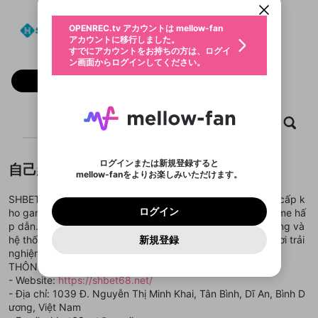
動画プレイリストを選択
生年月
Nhà cái SHBET
固定動画に設定
不適切なユーザーとして報告しま
ファンレター
OPENREC.tv アカウントは mellow-fan
サブスクシェア
@
新規登録
ログイン
すか？
年
月
アカウントに移行しました。
マイページに表示されている動画 (ライブ配信、配
認証コードの入力
すでにアカウントをお持ちの方は、ログイ
生年月は登録後に変更できません。
信予定、アーカイブ、アップロード動画) をページ
選択できるプレイリストがありません。
応援している配信者にファンレターを送ることがで
ン画面からログインしてください。
ご確認ください
のトップに1つ固定できます。動画タイトル横のメ
ログイン
プレイリストは動画の再生画面で作成で
きます。好きなデザインを選んでメッセージを書い
ニューより設定することができます。
メールアドレスで新規登録
メールアドレスでログイン
問題を選択してください
フォロー
この限定コミュニティは、Discordで提供されてい
性別
きます。
たり、エールアイテムでデコレーションして、配信
メールアドレスにメールを送信しました。30分以内
パスワード再設定
ます。
者に届けましょう！
にメール記載の6桁の認証コードを入力してくださ
入力していただいたメールアドレ
男性
女性
その他
利用規約とプライバシーポリシーが更新されま
問題を選択してください
詳しくはこちら
※ファンレター機能は有料サービスです。
い。
または
または
ポイントが不足しています
した。 サービスを利用するには変更後の内容を
Discordアカウントをお持ちでない方
スに、パスワード再設定用URLを
セッションの有効期限が切れたた
ホーム
動画
キャプチャ
プレイリスト
登録したメールアドレスを入力し、送信してくださ
わいせつな表現
ブロックリストに追加しますか？
この動画の公開は終了しました
お住まいの地域
ご確認いただき、同意していただく必要があり
認証コード
い。
記載されたメールを送信しました
め、ログアウトしました
Discordとは？からDiscordにアクセス
X
X
ます。
mellowポイントの購入に進みますか？
他者を誹謗中傷する表現
のでご確認ください
0
6
ログインまたは新規登録すると
自己紹介
Discordアカウントを作成
mellow-fanをよりお楽しみいただけます。
キャンセル
OK
OK
0
500
著作権の侵害
Google
Google
利用規約
プレミアム会員に入会
を確認しました。
OK
いいえ
はい
mellow-fan のメールアドレス（mellow-fan.comド
この画面からDiscordに参加する
利用規約
および
プライバシーポリシー
に同意頂いた上で
ログイン
SHBET là một thương hiệu giải trí trực tuyến nổi bật, cung cấp k
プライバシーポリシー
を確認しました。
メイン及びcs.openrec.co.jpドメイン）が受信拒否設
次にお進みください。
OK
プライバシーの侵害
ご登録いただいた情報はサービスの向上を目的
ログイン
ho game đa dạng từ cá cược thể thao, bắn cá đến slot game hấ
再設定する
動画プレイリストがありません
定に含まれていないかご確認ください。
Yahoo! JAPAN
Yahoo! JAPAN
Discordは第三者が提供するコミュニティーサービスで、
として使用いたします。
報告された問題については、利用規約に違反しているか
p dẫn. Với công nghệ hiện đại, tốc độ giao dịch nhanh chóng và
動画プレイリストを選択
パスワードを忘れた方は
こちら
過激な暴力や自傷行為
mellow-fanとは関わりがありません。Discordに関してのお
一部サービスをご利用いただくには、生年月の
どうかをスタッフが確認します。
この機能をむやみに使
hệ thống bảo mật an toàn, SHBET mang đến cho người chơi trải
新規登録
確認しました
問い合わせにはお答えすることができません。Discordの仕
アカウントをお持ちですか？
アカウントを作成する
登録が必要です。
用することは、利用規約違反になります。
nghiệm công bằng, minh bạch và trọn vẹn niềm vui giải trí.
様変更により、限定コミュニティ特典の提供が終了する可能
入力
なりすまし行為
Appleでサインアップ
Appleでサインイン
動画のプレイリストを一つ選択すると、そのプレイ
ご登録いただいた情報は公開されません。
性がありますが、その際の補償は一切行いません。外部サー
THÔNG TIN CHI TIẾT:
リストの動画をマイページの上部にリストで表示す
ビスとのID連携に関する同意事項に同意の上、参加をお願い
閉じる
- Website:
https://shbet68.net/
ることができます。
出会いを誘導する行為
ファンレターを作成
します。
送信
- Địa chỉ: 1039 Đ. Nguyễn Thị Minh Khai, Tân Bình, Dĩ An, Bình D
mellow-fanの
mellow-fanの
利用規約
利用規約
・
・
プライバシーポリシー
プライバシーポリシー
・
・
外部
外部
登録
外部サービスとのID連携に関する同意事項
サービスとのID連携に関する同意事項
サービスとのID連携に関する同意事項
に同意頂いた上
に同意頂いた上
ương, Việt Nam
閉じる
ねずみ講やマルチ商法
動画プレイリストを選択
アカウント作成
で、次にお進みください
で、次にお進みください