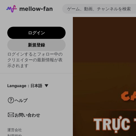
ログイン
新規登録
ログインするとフォロー中の
クリエイターの最新情報が表
示されます
Language
：
日本語
日本語
ヘルプ
English
お問い合わせ
中文(簡体)
한국어
運営会社
利用規約