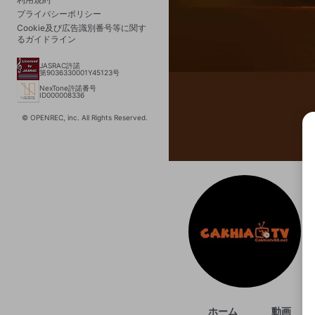
プライバシーポリシー
Cookie及び広告識別番号等に関す
るガイドライン
JASRAC許諾
第9036330001Y45123号
NexTone許諾番号
ID000008336
© OPENREC, inc. All Rights Reserved.
選択
きま
ホーム
動画