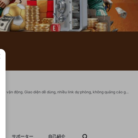
成で
Trực tiếp bóng đá cùng CakhiaTV – nơi mang đến trải nghiệm như đang ngồi tại sân vận động. Giao diện dễ dùng, nhiều link dự phòng, không quảng cáo gây phiền và đặc biệt là đội ngũ BLV “có 1-0-2” đã tạo nên thương hiệu riêng cho Cakhia TV. Website: https://cakhiatv88.net/ SĐT: 0909310407 Địa chỉ: 259 Đ. Vành Đai Trong, Bình Trị Đông B, Bình Tân, Hồ Chí Minh, Việt Nam Email: cakhiatv88net@gmail.com Hashtags: #cakhiatv #cakhiatv88net #tructiepbongdacakhiatv #tructiepbongdacakhiatv88net Social: https://twitter.com/cakhiatv88net https://www.youtube.com/@cakhiatv88net https://www.pinterest.com/cakhiatv88net/ https://vimeo.com/cakhiatv88net https://www.reddit.com/user/cakhiatv88net/ https://gravatar.com/cakhiatv88net https://bit.ly/m/cakhiatv88net https://www.tumblr.com/cakhiatv88net https://www.behance.net/cakhiatv88net https://www.twitch.tv/cakhiatv88net https://linktr.ee/cakhiatv88net https://my.archdaily.com/us/@cakhia-tv-123 https://heylink.me/cakhiatv88net/
サポーター
自己紹介