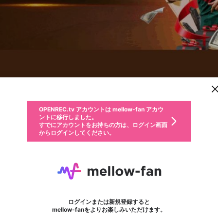
新規登録
OPENREC.tv アカウントは mellow-fan アカウ
OPENREC.tvアカウントはmellow-fanアカウン
パーソナルデータの登録
限定コミュニティ参加方法
ントに移行しました。
トに統合しました。
すでにアカウントをお持ちの方は、ログイン画面
こちらからOPENREC.tvでログイン中のアカウ
からログインしてください。
ント情報を引き継ぐことができます。
動画プレイリストを選択
生年月
固定動画に設定
不適切なユーザーとして報告します
ファンレター
サブスクシェア
OPENREC.tv アカウントは mellow-fan アカウ
@
新規登録
ログイン
か？
年
月
ントに移行しました。
マイページに表示されている動画 (ライブ配信、配信予定、ア
すでにアカウントをお持ちの方は、ログイン画面
ーカイブ、アップロード動画) をページのトップに1つ固定で
Cakhia TV
応援している配信者にファンレターを送ることができま
生年月は登録後に変更できません。
認証コードの入力
できるプレイリストがありません。プレイリストは動画の再生画面で作
からログインしてください。
きます。動画タイトル横のメニューより設定することができま
す。好きなデザインを選んでメッセージを書いたり、エ
ログイン
す。
ご確認ください
す。
メールアドレスで新規登録
メールアドレスでログイン
問題を選択してください
ールアイテムでデコレーションして、配信者に届けまし
性別
ょう！
メールアドレスにメールを送信しました。30分以内にメ
パスワード再設定
詳しくはこちら
この限定コミュニティは、Discordで提供されています。
入力していただいたメールアドレス
男性
女性
その他
問題を選択してください
※ファンレター機能は有料サービスです。
ール記載の6桁の認証コードを入力してください。
フォロー
利用規約とプライバシーポリシーが更新されました。
または
または
ポイントが不足しています
に、パスワード再設定用URLを記載
セッションの有効期限が切れたた
Discordアカウントをお持ちでない方
サービスを利用するには変更後の内容をご確認いただ
わいせつな表現
認証コード
検索履歴をすべて削除しますか？
ブロックリストに追加しますか？
この動画の公開は終了しました
登録したメールアドレスを入力し、送信してください。
お住まいの地域
されたメールを送信しましたのでご
め、ログアウトしました
き、同意していただく必要があります。
X
X
Discordとは？からDiscordにアクセス
mellowポイントの購入に進みますか？
他者を誹謗中傷する表現
0
6
確認ください
ログインまたは新規登録すると
Discordアカウントを作成
キャンセル
mellow-fanをよりお楽しみいただけます。
いいえ
OK
はい
OK
利用規約
を確認しました。
0
500
著作権の侵害
Google
Google
キャプチャ
プレイリスト
フォロー
フォロワー
プレミアム会員に入会
mellow-fan のメールアドレス（mellow-fan.comドメイン
OK