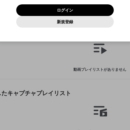
いいえ
はい
利用規約
および
プライバシーポリシー
に同意頂いた上で次にお
この画面からDiscordに参加する
プライバシーポリシー
を確認しました。
及びcs.openrec.co.jpドメイン）が受信拒否設定に含まれて
ログイン
進みください。
OK
プライバシーの侵害
ご登録いただいた情報はサービスの向上を目的として
動画プレイリストがありません
再設定する
いないかご確認ください。
ログイン
Yahoo! JAPAN
Yahoo! JAPAN
使用いたします。
Discordは第三者が提供するコミュニティーサービスで、mellow-
報告された問題については、利用規約に違反しているかどうか
動画
キャプチャ
パスワードを忘れた方は
こちら
過激な暴力や自傷行為
確認しました
fanとは関わりがありません。Discordに関してのお問い合わせには
一部サービスをご利用いただくには、生年月の登録が
をスタッフが確認します。
この機能をむやみに使用すること
新規登録
動画プレイリストを選択
お答えすることができません。Discordの仕様変更により、限定コ
アカウントをお持ちですか？
アカウントを作成する
入力
必要です。
は、利用規約違反になります。
Appleでサインアップ
Appleでサインイン
ミュニティ特典の提供が終了する可能性がありますが、その際の補
なりすまし行為
作成した動画プレイリスト
ご登録いただいた情報は公開されません。
償は一切行いません。外部サービスとのID連携に関する同意事項に
動画のプレイリストを一つ選択すると、そのプレイリストの動
同意の上、参加をお願いします。
出会いを誘導する行為
閉じる
画をマイページの上部にリストで表示することができます。
ファンレターを作成
送信
mellow-fanの
mellow-fanの
利用規約
利用規約
・
・
プライバシーポリシー
プライバシーポリシー
・
・
外部サービ
外部サービ
外部サービスとのID連携に関する同意事項
登録
スとのID連携に関する同意事項
スとのID連携に関する同意事項
に同意頂いた上で、次にお進み
に同意頂いた上で、次にお進み
閉じる
ねずみ講やマルチ商法
アカウント作成
動画プレイリストを選択
ください
ください
Discordとは？
Discordに参加する
誤解を招く配信設定
あとで登録
mellow-fanからのお得な情報をメールで受け取
動画プレイリストがありません
ゲームの録画禁止区域の配信
る
改造版・海賊版ソフトの配信
政治的・宗教的・人種的な内容
作成したキャプチャプレイリスト
その他の問題