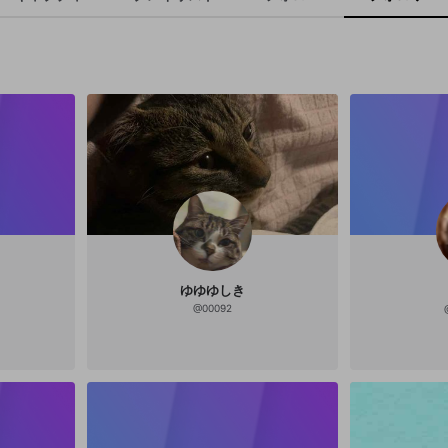
ゆゆゆしき
@
00092