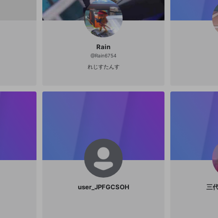
その他の問題
Rain
@
Rain6754
れじすたんす
user_JPFGCSOH
三