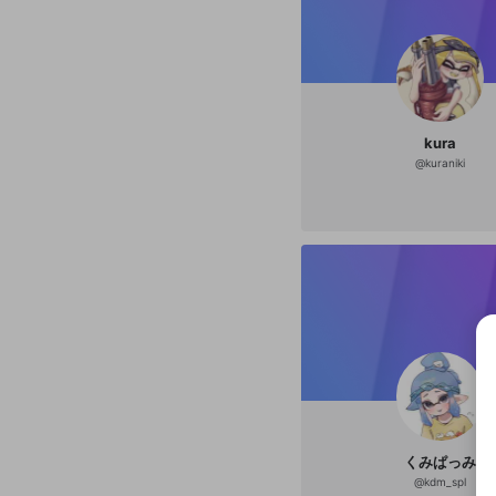
kura
@
kuraniki
選択
きま
くみぱっみ
@
kdm_spl