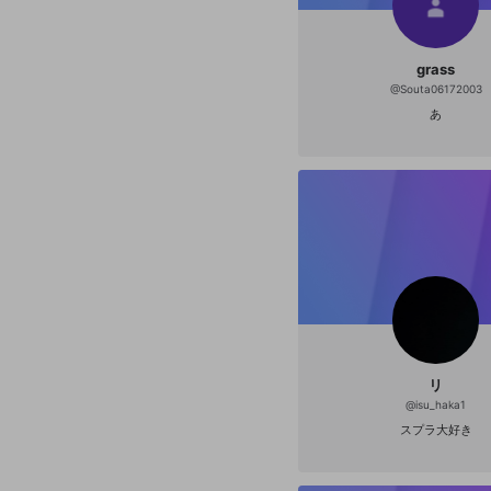
grass
@
Souta06172003
あ
リ
@
isu_haka1
スプラ大好き