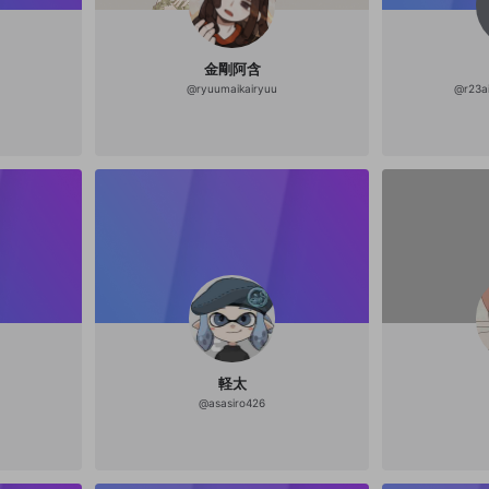
金剛阿含
@
ryuumaikairyuu
@
r23a
軽太
@
asasiro426