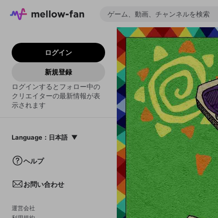
ログイン
新規登録
ログインするとフォロー中の
クリエイターの最新情報が表
示されます
Language
：
日本語
日本語
ヘルプ
English
お問い合わせ
中文(簡体)
한국어
運営会社
利用規約