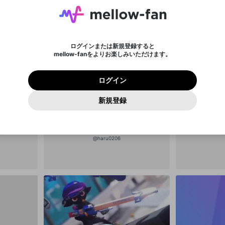
パスワード再設定
入力していただいたメールアドレス
男性
女性
その他
問題を選択してください
※ファンレター機能は有料サービスです。
ール記載の6桁の認証コードを入力してください。
利用規約とプライバシーポリシーが更新されました。
または
または
ポイントが不足しています
に、パスワード再設定用URLを記載
セッションの有効期限が切れたた
Discordアカウントをお持ちでない方
サービスを利用するには変更後の内容をご確認いただ
わいせつな表現
認証コード
検索履歴をすべて削除しますか？
チームメンバーに追加しますか？
ブロックリストに追加しますか？
この動画の公開は終了しました
登録したメールアドレスを入力し、送信してください。
お住まいの地域
されたメールを送信しましたのでご
め、ログアウトしました
き、同意していただく必要があります。
X
X
Discordとは？からDiscordにアクセス
mellowポイントの購入に進みますか？
他者を誹謗中傷する表現
0
6
確認ください
ログインまたは新規登録すると
Discordアカウントを作成
キャンセル
キャンセル
mellow-fanをよりお楽しみいただけます。
いいえ
OK
はい
はい
OK
利用規約
を確認しました。
0
500
著作権の侵害
Google
Google
プレミアム会員に入会
mellow-fan のメールアドレス（mellow-fan.comドメイン
OK
いいえ
はい
利用規約
および
プライバシーポリシー
に同意頂いた上で次にお
この画面からDiscordに参加する
プライバシーポリシー
を確認しました。
及びcs.openrec.co.jpドメイン）が受信拒否設定に含まれて
ログイン
進みください。
OK
プライバシーの侵害
ご登録いただいた情報はサービスの向上を目的として
動画プレイリストがありません
再設定する
いないかご確認ください。
ログイン
Yahoo! JAPAN
Yahoo! JAPAN
使用いたします。
Discordは第三者が提供するコミュニティーサービスで、mellow-
報告された問題については、利用規約に違反しているかどうか
パスワードを忘れた方は
こちら
過激な暴力や自傷行為
確認しました
fanとは関わりがありません。Discordに関してのお問い合わせには
一部サービスをご利用いただくには、生年月の登録が
をスタッフが確認します。
この機能をむやみに使用すること
新規登録
動画プレイリストを選択
お答えすることができません。Discordの仕様変更により、限定コ
アカウントをお持ちですか？
アカウントを作成する
入力
必要です。
は、利用規約違反になります。
Appleでサインアップ
Appleでサインイン
ミュニティ特典の提供が終了する可能性がありますが、その際の補
なりすまし行為
ご登録いただいた情報は公開されません。
償は一切行いません。外部サービスとのID連携に関する同意事項に
動画のプレイリストを一つ選択すると、そのプレイリストの動
同意の上、参加をお願いします。
はるれ
出会いを誘導する行為
閉じる
画をマイページの上部にリストで表示することができます。
ファンレターを作成
送信
mellow-fanの
mellow-fanの
利用規約
利用規約
・
・
プライバシーポリシー
プライバシーポリシー
・
・
外部サービ
外部サービ
外部サービスとのID連携に関する同意事項
@
haru0206
登録
スとのID連携に関する同意事項
スとのID連携に関する同意事項
に同意頂いた上で、次にお進み
に同意頂いた上で、次にお進み
閉じる
ねずみ講やマルチ商法
アカウント作成
動画プレイリストを選択
ください
ください
Discordとは？
Discordに参加する
誤解を招く配信設定
あとで登録
mellow-fanからのお得な情報をメールで受け取
ゲームの録画禁止区域の配信
る
改造版・海賊版ソフトの配信
政治的・宗教的・人種的な内容