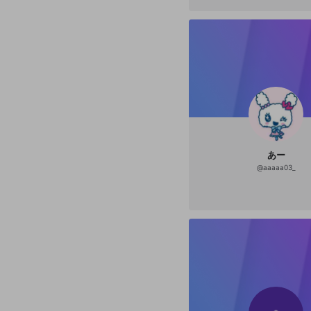
あー
@
aaaaa03_