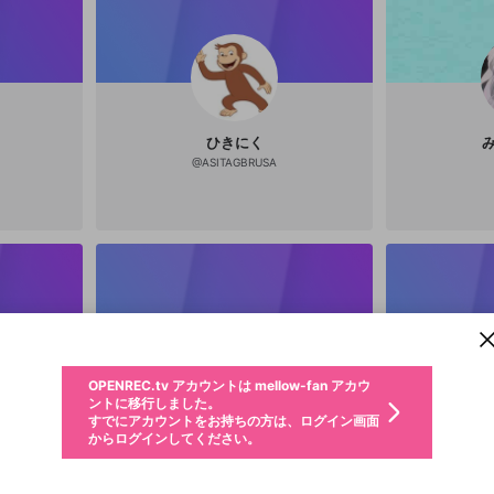
ひきにく
@
ASITAGBRUSA
新規登録
OPENREC.tv アカウントは mellow-fan アカウ
OPENREC.tvアカウントはmellow-fanアカウン
パーソナルデータの登録
限定コミュニティ参加方法
ントに移行しました。
トに統合しました。
すでにアカウントをお持ちの方は、ログイン画面
こちらからOPENREC.tvでログイン中のアカウ
からログインしてください。
ント情報を引き継ぐことができます。
動画プレイリストを選択
生年月
固定動画に設定
不適切なユーザーとして報告します
ファンレター
サブスクシェア
OPENREC.tv アカウントは mellow-fan アカウ
@
新規登録
ログイン
か？
年
月
ントに移行しました。
マイページに表示されている動画 (ライブ配信、配信予定、ア
すでにアカウントをお持ちの方は、ログイン画面
ーカイブ、アップロード動画) をページのトップに1つ固定で
応援している配信者にファンレターを送ることができま
生年月は登録後に変更できません。
認証コードの入力
できるプレイリストがありません。プレイリストは動画の再生画面で作
からログインしてください。
きます。動画タイトル横のメニューより設定することができま
す。好きなデザインを選んでメッセージを書いたり、エ
ログイン
す。
ご確認ください
す。
らーゆ
メールアドレスで新規登録
メールアドレスでログイン
問題を選択してください
ールアイテムでデコレーションして、配信者に届けまし
性別
@
raayu-2600
ょう！
メールアドレスにメールを送信しました。30分以内にメ
詳しくはこちら
この限定コミュニティは、Discordで提供されています。