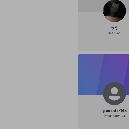
うう
@
Ru1xna
glueeater144
@
glueeater144