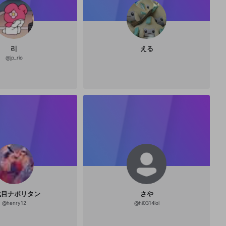
리
える
@
jp_rio
代目ナポリタン
さや
@
henry12
@
hi0314lol