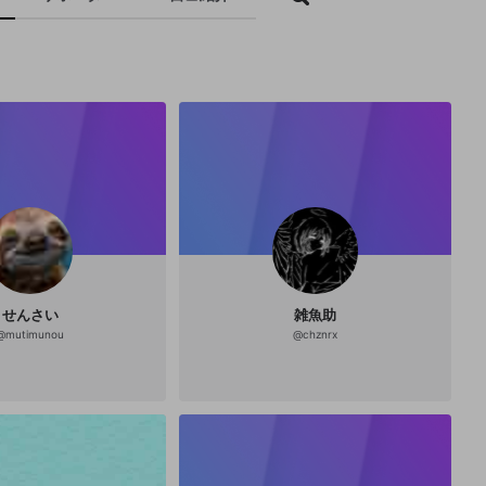
せんさい
雑魚助
@
mutimunou
@
chznrx