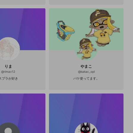
りま
やまこ
@
rimav12
@
kakac_opl
スプラが好き
バケ使ってます。