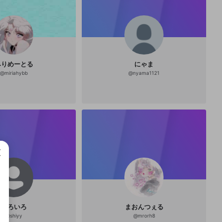
みりめーとる
にゃま
@
miriahybb
@
nyama1121
成で
しろいろ
まおんつぇる
@
shiyy
@
mrorh8