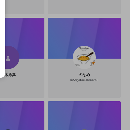
鈴木勇真
のなめ
@
ArigatouOreGotou