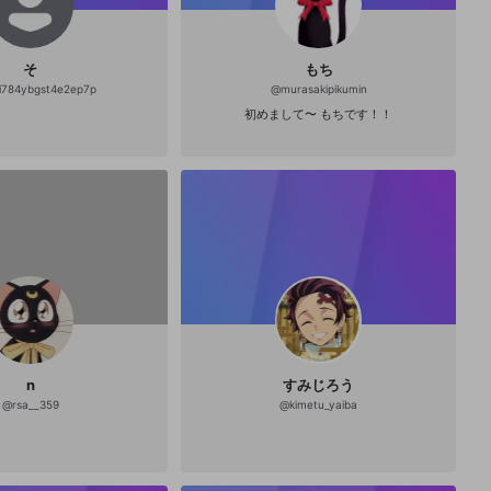
そ
もち
i784ybgst4e2ep7p
@
murasakipikumin
初めまして〜 もちです！！
n
すみじろう
@
rsa__359
@
kimetu_yaiba