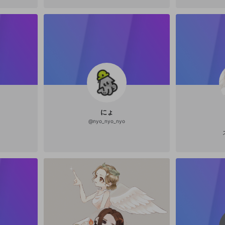
にょ
@
nyo_nyo_nyo