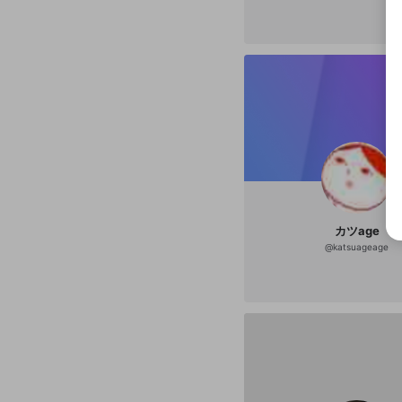
カツage
@
katsuageage