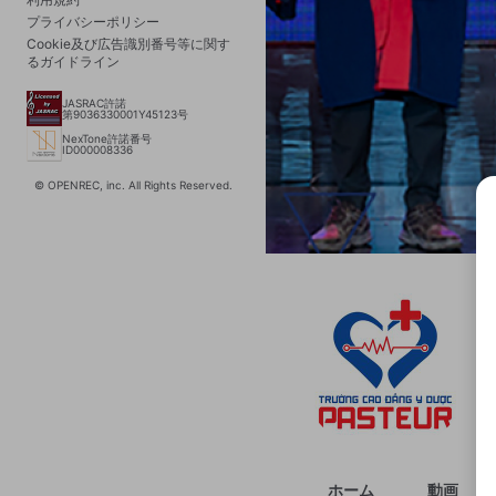
プライバシーポリシー
Cookie及び広告識別番号等に関す
るガイドライン
JASRAC許諾
第9036330001Y45123号
NexTone許諾番号
ID000008336
© OPENREC, inc. All Rights Reserved.
選択
きま
ホーム
動画