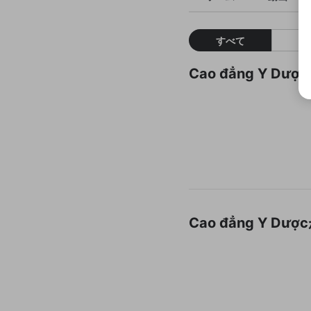
すべて
Cao đẳng Y 
Cao đẳng Y 