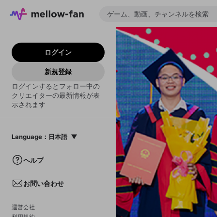
ログイン
新規登録
ログインするとフォロー中の
クリエイターの最新情報が表
示されます
Language
：
日本語
日本語
ヘルプ
English
お問い合わせ
中文(簡体)
한국어
運営会社
利用規約