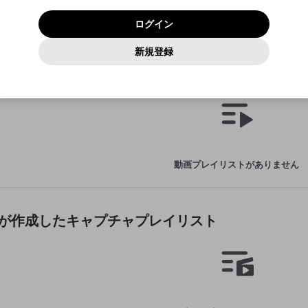
いいえ
はい
利用規約
および
プライバシーポリシー
に同意頂いた上で次にお
この画面からDiscordに参加する
プライバシーポリシー
を確認しました。
及びcs.openrec.co.jpドメイン）が受信拒否設定に含まれて
ログイン
進みください。
OK
プライバシーの侵害
ご登録いただいた情報はサービスの向上を目的として
動画プレイリストがありません
再設定する
いないかご確認ください。
ログイン
Yahoo! JAPAN
Yahoo! JAPAN
使用いたします。
Discordは第三者が提供するコミュニティーサービスで、mellow-
報告された問題については、利用規約に違反しているかどうか
動画
キャプチャ
パスワードを忘れた方は
こちら
過激な暴力や自傷行為
確認しました
fanとは関わりがありません。Discordに関してのお問い合わせには
一部サービスをご利用いただくには、生年月の登録が
をスタッフが確認します。
この機能をむやみに使用すること
新規登録
動画プレイリストを選択
お答えすることができません。Discordの仕様変更により、限定コ
アカウントをお持ちですか？
アカウントを作成する
入力
必要です。
は、利用規約違反になります。
Appleでサインアップ
Appleでサインイン
ミュニティ特典の提供が終了する可能性がありますが、その際の補
なりすまし行為
Dượcが作成した動画プレイリスト
ご登録いただいた情報は公開されません。
償は一切行いません。外部サービスとのID連携に関する同意事項に
動画のプレイリストを一つ選択すると、そのプレイリストの動
同意の上、参加をお願いします。
出会いを誘導する行為
閉じる
画をマイページの上部にリストで表示することができます。
ファンレターを作成
送信
mellow-fanの
mellow-fanの
利用規約
利用規約
・
・
プライバシーポリシー
プライバシーポリシー
・
・
外部サービ
外部サービ
外部サービスとのID連携に関する同意事項
登録
スとのID連携に関する同意事項
スとのID連携に関する同意事項
に同意頂いた上で、次にお進み
に同意頂いた上で、次にお進み
閉じる
ねずみ講やマルチ商法
アカウント作成
動画プレイリストを選択
ください
ください
Discordとは？
Discordに参加する
誤解を招く配信設定
あとで登録
mellow-fanからのお得な情報をメールで受け取
動画プレイリストがありません
ゲームの録画禁止区域の配信
る
改造版・海賊版ソフトの配信
政治的・宗教的・人種的な内容
Dượcが作成したキャプチャプレイリスト
その他の問題