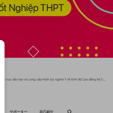
成で
Trường Cao đẳng Y Dược Pasteur được đánh giá là trường uy tín hàng đầu trong lĩnh vực đào tạo và cung cấp nhân lực ngành Y tế trình độ Cao đẳng hệ Chính quy các ngành Y Dược. Xét Tuyên sinh các ngành: Cao đẳng Dược, Điều dưỡng, Hộ Sinh, Kỹ thuật Xét nghiệm Y học, Kỹ thuật Vật lý trị liệu – Phục hồi chức năng,Cao đẳng Y học cổ truyền, Cao Đẳng Y sĩ đa khoa. Địa chỉ: Số 913/3 Quốc Lộ 1A, Phường An Lạc, TP Hồ Chí Minh Số 37/3 Ngô Tất Tố, Phường Thạnh Mỹ Tây, TP Hồ Chí Minh Số 212 Hoàng Quốc Việt, Quận Cầu Giấy, TP. Hà Nội Phòng 506 tầng 5, Nhà N2 – Số 49 Thái Thịnh, Quận Đống Đa, TP Hà Nội Hotline: 0869 156 156 Website: https://caodangyduocpasteur.com.vn/ Youtube: https://www.youtube.com/@caodangyduocpasteurcom X/Twitter: https://x.com/CaoDuoc77116 Pinterest: https://www.pinterest.com/caodangyduocpasteurcom/ Twitch: https://www.twitch.tv/caodangyduocpasteur/ Github: https://github.com/caodangyduocpasteurcom https://www.tumblr.com/caodangyduocpasteurco Email: cdydpasteur156@gmail.com
サポーター
自己紹介