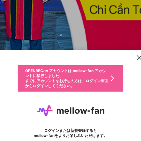
新規登録
OPENREC.tv アカウントは mellow-fan アカウ
OPENREC.tvアカウントはmellow-fanアカウン
パーソナルデータの登録
限定コミュニティ参加方法
ントに移行しました。
トに統合しました。
すでにアカウントをお持ちの方は、ログイン画面
こちらからOPENREC.tvでログイン中のアカウ
からログインしてください。
ント情報を引き継ぐことができます。
動画プレイリストを選択
生年月
固定動画に設定
不適切なユーザーとして報告します
ファンレター
サブスクシェア
OPENREC.tv アカウントは mellow-fan アカウ
@
新規登録
ログイン
か？
年
月
ントに移行しました。
マイページに表示されている動画 (ライブ配信、配信予定、ア
すでにアカウントをお持ちの方は、ログイン画面
ーカイブ、アップロード動画) をページのトップに1つ固定で
Cao đẳng Y Dược
応援している配信者にファンレターを送ることができま
生年月は登録後に変更できません。
認証コードの入力
できるプレイリストがありません。プレイリストは動画の再生画面で作
からログインしてください。
きます。動画タイトル横のメニューより設定することができま
す。好きなデザインを選んでメッセージを書いたり、エ
ログイン
す。
@
caodangyduocpasteur
ご確認ください
Cao đẳng Y DượcのXヘ
す。
メールアドレスで新規登録
メールアドレスでログイン
問題を選択してください
ールアイテムでデコレーションして、配信者に届けまし
性別
ょう！
メールアドレスにメールを送信しました。30分以内にメ
パスワード再設定
詳しくはこちら
この限定コミュニティは、Discordで提供されています。
入力していただいたメールアドレス
男性
女性
その他
問題を選択してください
※ファンレター機能は有料サービスです。
ール記載の6桁の認証コードを入力してください。
利用規約とプライバシーポリシーが更新されました。
または
または
ポイントが不足しています
フォロー
に、パスワード再設定用URLを記載
セッションの有効期限が切れたた
Discordアカウントをお持ちでない方
サービスを利用するには変更後の内容をご確認いただ
わいせつな表現
認証コード
検索履歴をすべて削除しますか？
ブロックリストに追加しますか？
この動画の公開は終了しました
登録したメールアドレスを入力し、送信してください。
お住まいの地域
されたメールを送信しましたのでご
め、ログアウトしました
き、同意していただく必要があります。
X
X
Discordとは？からDiscordにアクセス
mellowポイントの購入に進みますか？
他者を誹謗中傷する表現
0
6
確認ください
ログインまたは新規登録すると
Discordアカウントを作成
キャンセル
mellow-fanをよりお楽しみいただけます。
いいえ
OK
はい
OK
利用規約
を確認しました。
0
500
著作権の侵害
Google
Google
キャプチャ
プレイリスト
フォロー
フォロワー
プレミアム会員に入会
mellow-fan のメールアドレス（mellow-fan.comドメイン
OK