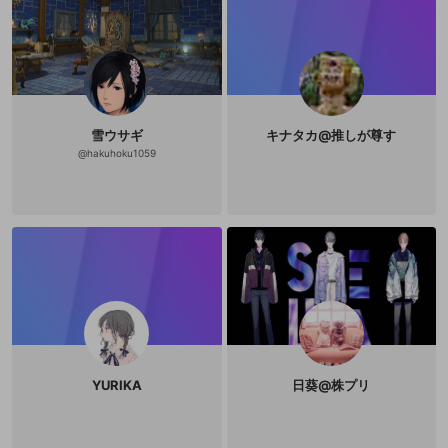
雪ウサギ
キナタカ@推しが尊す
@
hakuhoku1059
YURIKA
日葵@株プリ