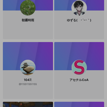
朝霧時雨
ゆずる( ･´ｰ･｀)
1047.
アセチルCoA
@
115511551155