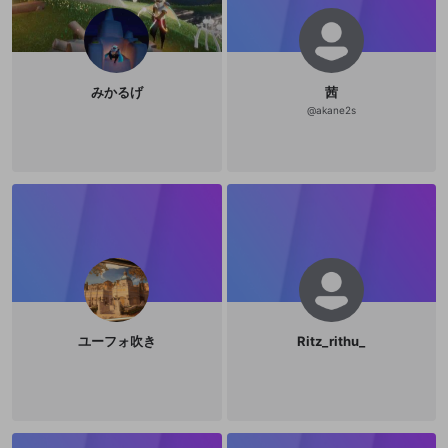
みかるげ
茜
@
akane2s
ユーフォ吹き
Ritz_rithu_