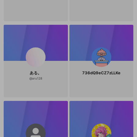
ある。
736dQ9eCZ7zLLKe
@
aru128