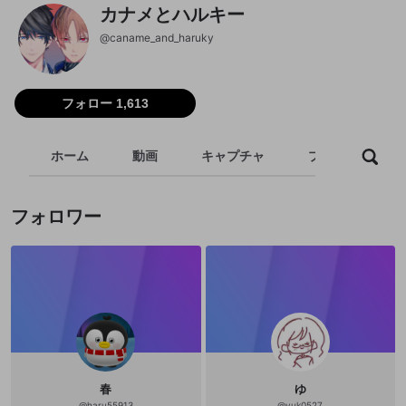
カナメとハルキー
@
caname_and_haruky
フォロー 1,613
ホーム
動画
キャプチャ
プレイリスト
フォロワー
春
ゆ
@
haru55913
@
yuk0527