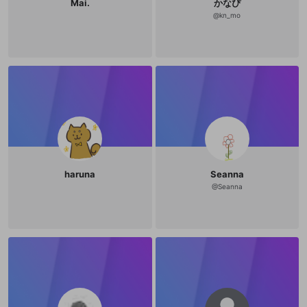
Mai.
かなぴ
@
kn_mo
haruna
Seanna
@
Seanna