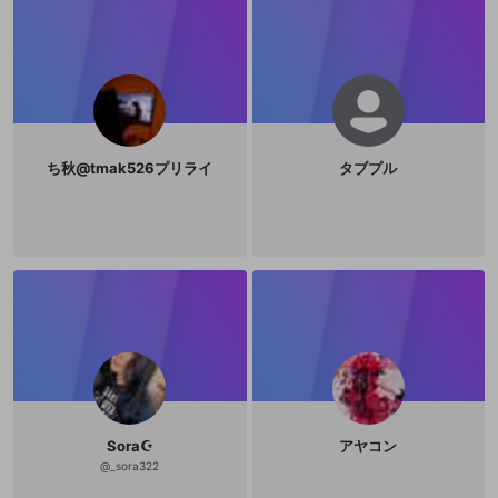
ち秋@tmak526プリライ
タブプル
Sora☪︎
アヤコン
@
_sora322