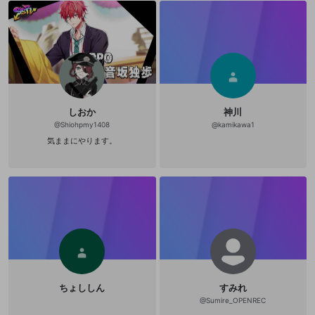
しおか
神川
@
Shiohpmy1408
@
kamikawa1
気ままにやります。
ちょししん
すみれ
@
Sumire_OPENREC