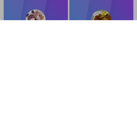
tatsunii1111
miivoiceac
@
bashikoo33
もちこ
榎戸
@
edo_1227