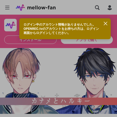
ログイン中のアカウント情報がありませんでした。
快適に視聴するなら、アプリをインストールしよう！
OPENREC.tvのアカウントをお持ちの方は、ログイン
画面からログインしてください。
インストール
アプリで開く