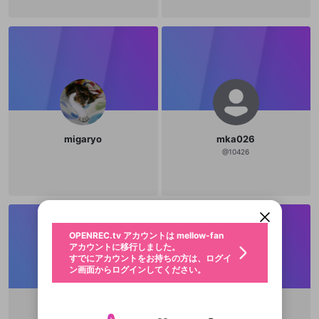
migaryo
mka026
@
10426
新規登録
OPENREC.tv アカウントは mellow-fan
OPENREC.tvアカウントはmellow-fanア
限定コミュニティ参加方法
パーソナルデータの登録
アカウントに移行しました。
カウントに統合しました。
すでにアカウントをお持ちの方は、ログイ
こちらからOPENREC.tvでログイン中のア
動画プレイリストを選択
ン画面からログインしてください。
カウント情報を引き継ぐことができます。
生年月
固定動画に設定
不適切なユーザーとして報告しま
ファンレター
OPENREC.tv アカウントは mellow-fan
サブスクシェア
@
新規登録
ログイン
すか？
年
月
アカウントに移行しました。
マイページに表示されている動画 (ライブ配信、配
認証コードの入力
すでにアカウントをお持ちの方は、ログイ
生年月は登録後に変更できません。
信予定、アーカイブ、アップロード動画) をページ
選択できるプレイリストがありません。
応援している配信者にファンレターを送ることがで
ン画面からログインしてください。
ご確認ください
のトップに1つ固定できます。動画タイトル横のメ
ログイン
プレイリストは動画の再生画面で作成で
きます。好きなデザインを選んでメッセージを書い
ニューより設定することができます。
メールアドレスで新規登録
メールアドレスでログイン
問題を選択してください
この限定コミュニティは、Discordで提供されてい
性別
きます。
たり、エールアイテムでデコレーションして、配信
メールアドレスにメールを送信しました。30分以内
パスワード再設定
ます。
者に届けましょう！
にメール記載の6桁の認証コードを入力してくださ
入力していただいたメールアドレ
男性
女性
その他
利用規約とプライバシーポリシーが更新されま
問題を選択してください
詳しくはこちら
Wakana
如月零
※ファンレター機能は有料サービスです。