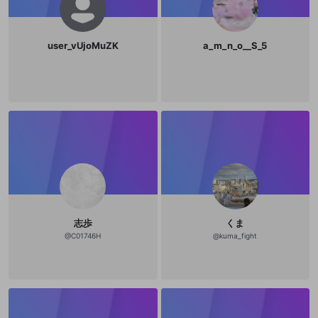
user_vUjoMuZK
a_m_n_o__S_5
志歩
くま
@
C01746H
@
kuma_fight