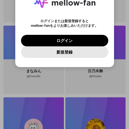
い。
または
または
ポイントが不足しています
した。 サービスを利用するには変更後の内容を
Discordアカウントをお持ちでない方
スに、パスワード再設定用URLを
セッションの有効期限が切れたた
登録したメールアドレスを入力し、送信してくださ
わいせつな表現
チームメンバーに追加しますか？
ブロックリストに追加しますか？
この動画の公開は終了しました
お住まいの地域
ご確認いただき、同意していただく必要があり
認証コード
い。
記載されたメールを送信しました
め、ログアウトしました
Discordとは？からDiscordにアクセス
X
X
ます。
mellowポイントの購入に進みますか？
他者を誹謗中傷する表現
のでご確認ください
0
6
ログインまたは新規登録すると
Discordアカウントを作成
mellow-fanをよりお楽しみいただけます。
キャンセル
キャンセル
OK
はい
OK
0
500
著作権の侵害
Google
Google
利用規約
プレミアム会員に入会
を確認しました。
OK
いいえ
はい
mellow-fan のメールアドレス（mellow-fan.comド
この画面からDiscordに参加する
利用規約
および
プライバシーポリシー
に同意頂いた上で
ログイン
プライバシーポリシー
を確認しました。
メイン及びcs.openrec.co.jpドメイン）が受信拒否設
次にお進みください。
OK
プライバシーの侵害
ご登録いただいた情報はサービスの向上を目的
ログイン
再設定する
動画プレイリストがありません
定に含まれていないかご確認ください。
Yahoo! JAPAN
Yahoo! JAPAN
Discordは第三者が提供するコミュニティーサービスで、
として使用いたします。
報告された問題については、利用規約に違反しているか
動画プレイリストを選択
パスワードを忘れた方は
こちら
過激な暴力や自傷行為
mellow-fanとは関わりがありません。Discordに関してのお
一部サービスをご利用いただくには、生年月の
どうかをスタッフが確認します。
この機能をむやみに使
新規登録
確認しました
問い合わせにはお答えすることができません。Discordの仕
アカウントをお持ちですか？
アカウントを作成する
登録が必要です。
用することは、利用規約違反になります。
様変更により、限定コミュニティ特典の提供が終了する可能
入力
なりすまし行為
Appleでサインアップ
Appleでサインイン
動画のプレイリストを一つ選択すると、そのプレイ
ご登録いただいた情報は公開されません。
性がありますが、その際の補償は一切行いません。外部サー
リストの動画をマイページの上部にリストで表示す
ビスとのID連携に関する同意事項に同意の上、参加をお願い
閉じる
ることができます。
出会いを誘導する行為
ファンレターを作成
します。
まなみん
日乃木御
送信
mellow-fanの
mellow-fanの
利用規約
利用規約
・
・
プライバシーポリシー
プライバシーポリシー
・
・
外部
外部
@
mana9x
@
hinokio
登録
外部サービスとのID連携に関する同意事項
サービスとのID連携に関する同意事項
サービスとのID連携に関する同意事項
に同意頂いた上
に同意頂いた上
閉じる
ねずみ講やマルチ商法
動画プレイリストを選択
アカウント作成
で、次にお進みください
で、次にお進みください
誤解を招く配信設定
あとで登録
Discordとは？
Discordに参加する
mellow-fanからのお得な情報をメールで受
ゲームの録画禁止区域の配信
け取る
改造版・海賊版ソフトの配信
政治的・宗教的・人種的な内容