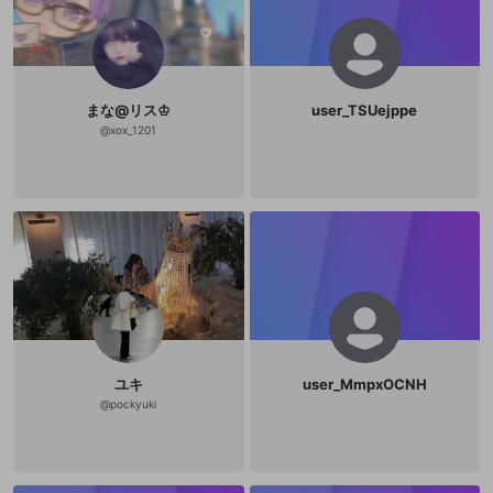
まな@リス♔
user_TSUejppe
@
xox_1201
ユキ
user_MmpxOCNH
@
pockyuki