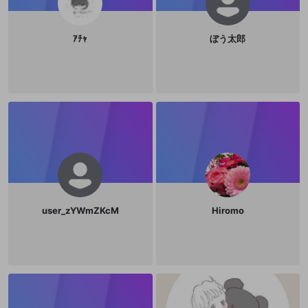
ｱﾁｬ
ぼう太郎
user_zYWmZKcM
Hiromo