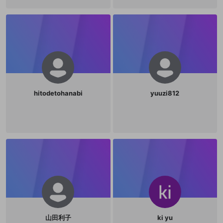
hitodetohanabi
yuuzi812
山田利子
ki yu