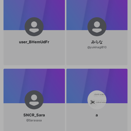
user_BHemUdFr
みらな
@
yukinagi810
SNCR_Sara
a
@
Sarasasa