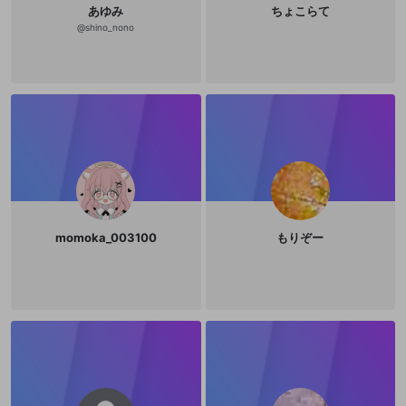
あゆみ
ちょこらて
@
shino_nono
momoka_003100
もりぞー