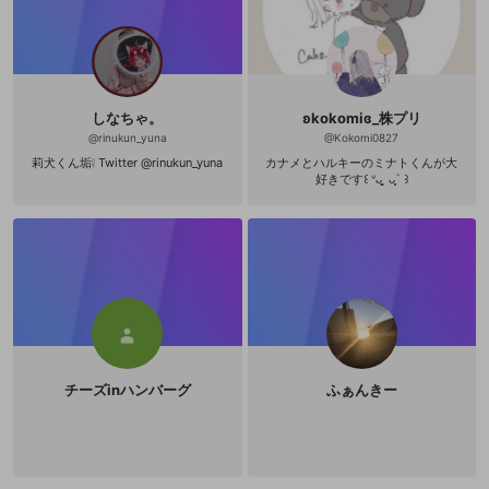
しなちゃ。
ʚkokomiɞ_株プリ
@
rinukun_yuna
@
Kokomi0827
莉犬くん垢❕ Twitter @rinukun_yuna
カナメとハルキーのミナトくんが大
好きです꒰ ᐡᴗ͈ ̫ ᴗ͈` ꒱
チーズinハンバーグ
ふぁんきー