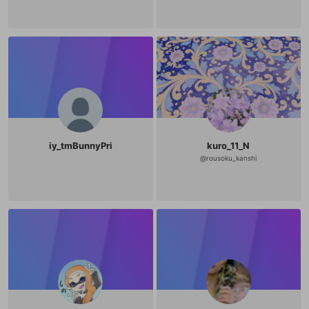
iy_tmBunnyPri
kuro_11_N
@
rousoku_kanshi