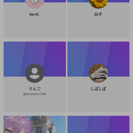
その他の問題
hn H.
白子
りんご
しばしば
@
kanaharu1096