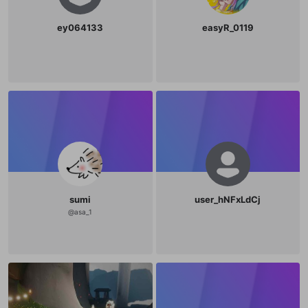
ey064133
easyR_0119
sumi
user_hNFxLdCj
@
asa_1