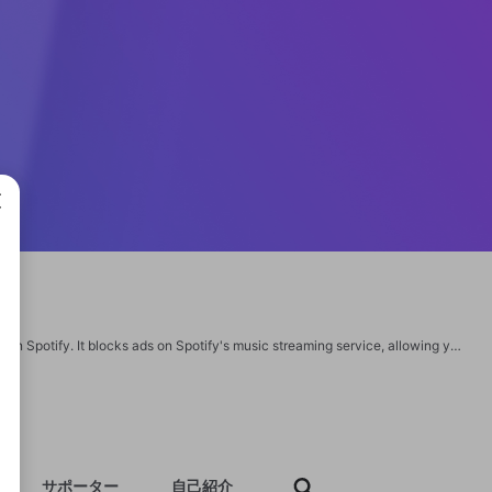
成で
Ad Blocker on Spotify is a tool that was designed to block ads that are displayed on Spotify. It blocks ads on Spotify's music streaming service, allowing you to listen to music uninterrupted. Preventing ads enables users to listen to their favourite music without interruptions, providing an enjoyable and seamless streaming experience. Does Spotify Allow ad Blockers https://www.spotifyadblocker.com/blog/does-spotify-allow-ad-blockers
サポーター
自己紹介