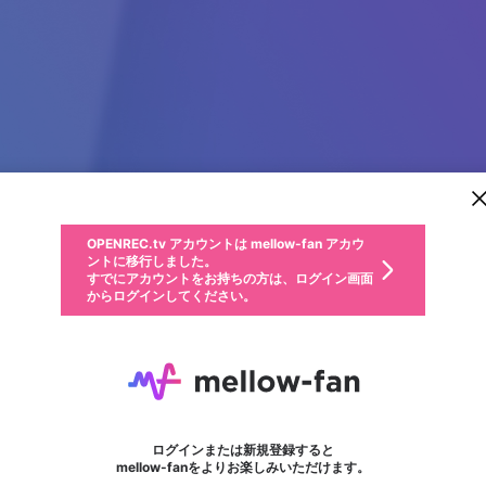
新規登録
OPENREC.tv アカウントは mellow-fan アカウ
OPENREC.tvアカウントはmellow-fanアカウン
パーソナルデータの登録
限定コミュニティ参加方法
ントに移行しました。
トに統合しました。
すでにアカウントをお持ちの方は、ログイン画面
こちらからOPENREC.tvでログイン中のアカウ
からログインしてください。
ント情報を引き継ぐことができます。
動画プレイリストを選択
生年月
固定動画に設定
不適切なユーザーとして報告します
ファンレター
サブスクシェア
OPENREC.tv アカウントは mellow-fan アカウ
@
新規登録
ログイン
か？
年
月
ントに移行しました。
マイページに表示されている動画 (ライブ配信、配信予定、ア
すでにアカウントをお持ちの方は、ログイン画面
ーカイブ、アップロード動画) をページのトップに1つ固定で
Spotify ad blocker
応援している配信者にファンレターを送ることができま
生年月は登録後に変更できません。
認証コードの入力
できるプレイリストがありません。プレイリストは動画の再生画面で作
からログインしてください。
きます。動画タイトル横のメニューより設定することができま
す。好きなデザインを選んでメッセージを書いたり、エ
ログイン
す。
@
calculatoremi
ご確認ください
す。
メールアドレスで新規登録
メールアドレスでログイン
問題を選択してください
ールアイテムでデコレーションして、配信者に届けまし
性別
ょう！
メールアドレスにメールを送信しました。30分以内にメ
パスワード再設定
詳しくはこちら
この限定コミュニティは、Discordで提供されています。
入力していただいたメールアドレス
男性
女性
その他
問題を選択してください
※ファンレター機能は有料サービスです。
ール記載の6桁の認証コードを入力してください。
利用規約とプライバシーポリシーが更新されました。
または
または
ポイントが不足しています
フォロー
に、パスワード再設定用URLを記載
セッションの有効期限が切れたた
Discordアカウントをお持ちでない方
サービスを利用するには変更後の内容をご確認いただ
わいせつな表現
認証コード
検索履歴をすべて削除しますか？
ブロックリストに追加しますか？
この動画の公開は終了しました
登録したメールアドレスを入力し、送信してください。
お住まいの地域
されたメールを送信しましたのでご
め、ログアウトしました
き、同意していただく必要があります。
X
X
Discordとは？からDiscordにアクセス
mellowポイントの購入に進みますか？
他者を誹謗中傷する表現
0
6
確認ください
ログインまたは新規登録すると
Discordアカウントを作成
キャンセル
mellow-fanをよりお楽しみいただけます。
いいえ
OK
はい
OK
利用規約
を確認しました。
0
500
著作権の侵害
Google
Google
キャプチャ
プレイリスト
フォロー
フォロワー
プレミアム会員に入会
mellow-fan のメールアドレス（mellow-fan.comドメイン
OK