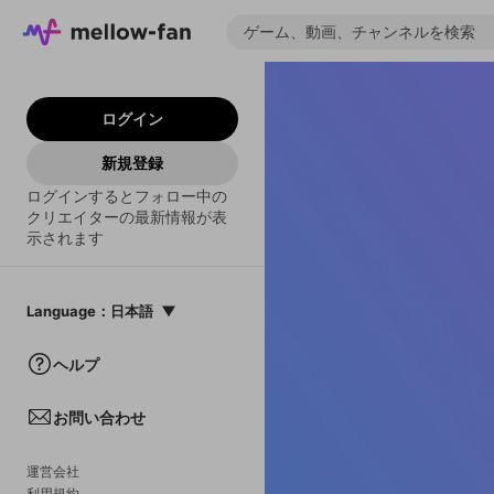
ログイン
新規登録
ログインするとフォロー中の
クリエイターの最新情報が表
示されます
Language
：
日本語
日本語
ヘルプ
English
お問い合わせ
中文(簡体)
한국어
運営会社
利用規約