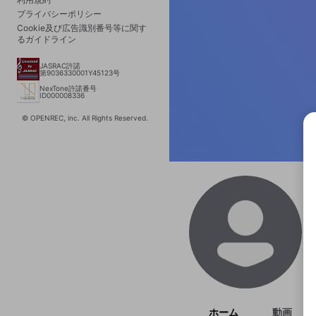
プライバシーポリシー
Cookie及び広告識別番号等に関す
るガイドライン
JASRAC許諾
第9036330001Y45123号
NexTone許諾番号
ID000008336
© OPENREC, inc. All Rights Reserved.
選択
きま
ホーム
動画