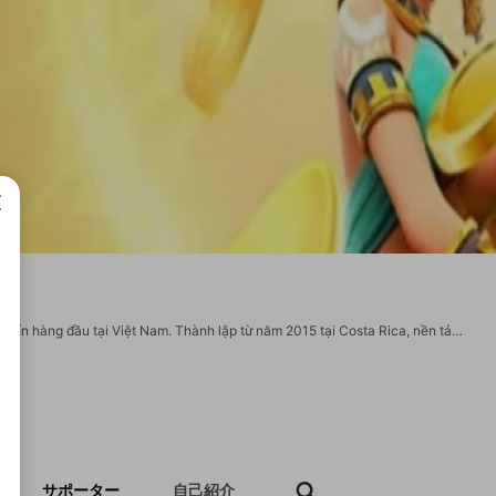
成で
Nhà cái King88 đã khẳng định vị thế là một trong những nền tảng cá cược trực tuyến hàng đầu tại Việt Nam. Thành lập từ năm 2015 tại Costa Rica, nền tảng này được vận hành bởi đội ngũ chuyên gia giàu kinh nghiệm. King 88 được cấp phép bởi Isle of Man Gambling Supervision Commission, đảm bảo tính hợp pháp và minh bạch. Người chơi có thể yên tâm tham gia mà không lo lắng về vấn đề pháp lý. Nền tảng không ngừng cải tiến công nghệ để đáp ứng nhu cầu ngày càng cao. Sự uy tín và chất lượng đã giúp King88 mở rộng quy mô ra nhiều quốc gia. Địa chỉ: Số 88, Đường Phan Xích Long, P.2, Q. Phú Nhuận, Thành Phố Hồ Chí Minh, Việt Nam Zipcode: 700000 Phone: 0976 482 319 Website: https://king88nm.live/ Email: trangchu.king88nm@gmail.com #king88 #nhacaiking88 #linkvaoking88 #king88nmlive https://twitter.com/king88nmlive https://www.youtube.com/@king88nmlive https://gravatar.com/king88nmlive https://500px.com/p/king88nmlive?view=photos https://issuu.com/king88nmlive https://disqus.com/by/disqu
サポーター
自己紹介