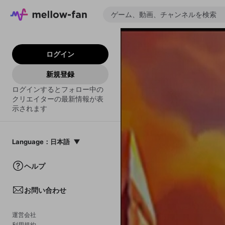
ログイン
新規登録
ログインするとフォロー中の
クリエイターの最新情報が表
示されます
Language
：
日本語
日本語
ヘルプ
English
お問い合わせ
中文(簡体)
한국어
運営会社
利用規約