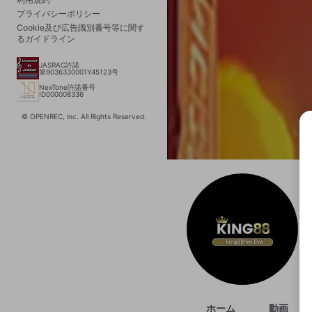
プライバシーポリシー
Cookie及び広告識別番号等に関す
るガイドライン
JASRAC許諾
第9036330001Y45123号
NexTone許諾番号
ID000008336
© OPENREC, inc. All Rights Reserved.
選択
きま
ホーム
動画