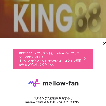
新規登録
OPENREC.tv アカウントは mellow-fan アカウ
OPENREC.tvアカウントはmellow-fanアカウン
パーソナルデータの登録
限定コミュニティ参加方法
ントに移行しました。
トに統合しました。
すでにアカウントをお持ちの方は、ログイン画面
こちらからOPENREC.tvでログイン中のアカウ
からログインしてください。
ント情報を引き継ぐことができます。
動画プレイリストを選択
生年月
固定動画に設定
不適切なユーザーとして報告します
ファンレター
サブスクシェア
OPENREC.tv アカウントは mellow-fan アカウ
@
新規登録
ログイン
か？
年
月
ントに移行しました。
マイページに表示されている動画 (ライブ配信、配信予定、ア
すでにアカウントをお持ちの方は、ログイン画面
ーカイブ、アップロード動画) をページのトップに1つ固定で
King88
応援している配信者にファンレターを送ることができま
生年月は登録後に変更できません。
認証コードの入力
できるプレイリストがありません。プレイリストは動画の再生画面で作
からログインしてください。
きます。動画タイトル横のメニューより設定することができま
す。好きなデザインを選んでメッセージを書いたり、エ
ログイン
す。
ご確認ください
す。
メールアドレスで新規登録
メールアドレスでログイン
問題を選択してください
ールアイテムでデコレーションして、配信者に届けまし
性別
ょう！
メールアドレスにメールを送信しました。30分以内にメ
パスワード再設定
詳しくはこちら
この限定コミュニティは、Discordで提供されています。
入力していただいたメールアドレス
男性
女性
その他
問題を選択してください
※ファンレター機能は有料サービスです。
ール記載の6桁の認証コードを入力してください。
フォロー
利用規約とプライバシーポリシーが更新されました。
または
または
ポイントが不足しています
に、パスワード再設定用URLを記載
セッションの有効期限が切れたた
Discordアカウントをお持ちでない方
サービスを利用するには変更後の内容をご確認いただ
わいせつな表現
認証コード
検索履歴をすべて削除しますか？
ブロックリストに追加しますか？
この動画の公開は終了しました
登録したメールアドレスを入力し、送信してください。
お住まいの地域
されたメールを送信しましたのでご
め、ログアウトしました
き、同意していただく必要があります。
X
X
Discordとは？からDiscordにアクセス
mellowポイントの購入に進みますか？
他者を誹謗中傷する表現
0
6
確認ください
ログインまたは新規登録すると
Discordアカウントを作成
キャンセル
mellow-fanをよりお楽しみいただけます。
いいえ
OK
はい
OK
利用規約
を確認しました。
0
500
著作権の侵害
Google
Google
キャプチャ
プレイリスト
フォロー
フォロワー
プレミアム会員に入会
mellow-fan のメールアドレス（mellow-fan.comドメイン
OK