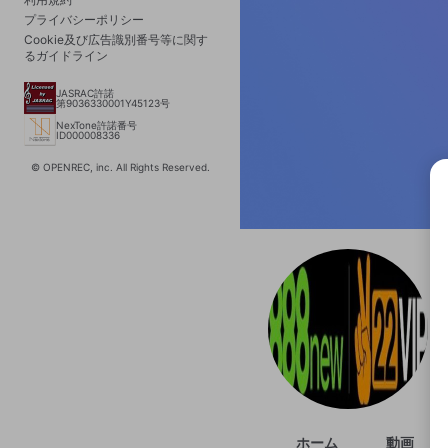
プライバシーポリシー
Cookie及び広告識別番号等に関す
るガイドライン
JASRAC許諾
第9036330001Y45123号
NexTone許諾番号
ID000008336
© OPENREC, inc. All Rights Reserved.
選択
きま
ホーム
動画