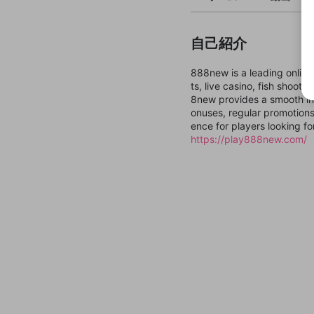
自己紹介
888new is a leading online
ts, live casino, fish shoo
8new provides a smooth int
onuses, regular promotions
ence for players looking f
https://play888new.com/