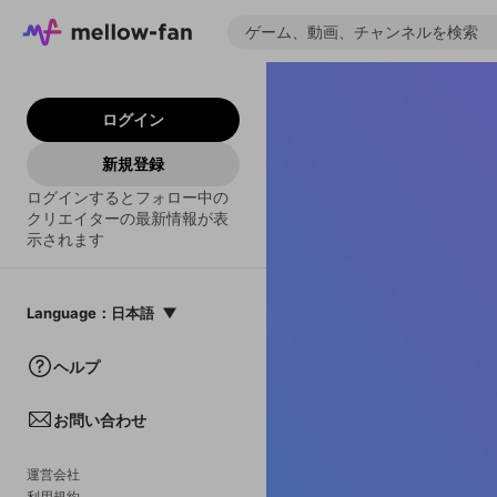
ログイン
新規登録
ログインするとフォロー中の
クリエイターの最新情報が表
示されます
Language
：
日本語
日本語
ヘルプ
English
お問い合わせ
中文(簡体)
한국어
運営会社
利用規約