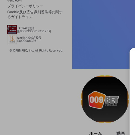
プライバシーポリシー
Cookie及び広告識別番号等に関す
るガイドライン
JASRAC許諾
第9036330001Y45123号
NexTone許諾番号
ID000008336
© OPENREC, inc. All Rights Reserved.
選択
きま
ホーム
動画