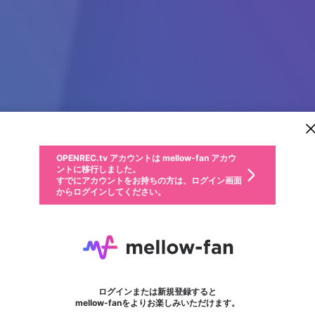
新規登録
OPENREC.tv アカウントは mellow-fan アカウ
OPENREC.tvアカウントはmellow-fanアカウン
パーソナルデータの登録
限定コミュニティ参加方法
ントに移行しました。
トに統合しました。
すでにアカウントをお持ちの方は、ログイン画面
こちらからOPENREC.tvでログイン中のアカウ
からログインしてください。
ント情報を引き継ぐことができます。
動画プレイリストを選択
生年月
固定動画に設定
不適切なユーザーとして報告します
ファンレター
サブスクシェア
OPENREC.tv アカウントは mellow-fan アカウ
@
新規登録
ログイン
か？
年
月
ントに移行しました。
マイページに表示されている動画 (ライブ配信、配信予定、ア
すでにアカウントをお持ちの方は、ログイン画面
ーカイブ、アップロード動画) をページのトップに1つ固定で
009BET Id
応援している配信者にファンレターを送ることができま
生年月は登録後に変更できません。
認証コードの入力
できるプレイリストがありません。プレイリストは動画の再生画面で作
からログインしてください。
きます。動画タイトル横のメニューより設定することができま
す。好きなデザインを選んでメッセージを書いたり、エ
ログイン
す。
ご確認ください
す。
メールアドレスで新規登録
メールアドレスでログイン
問題を選択してください
ールアイテムでデコレーションして、配信者に届けまし
性別
ょう！
メールアドレスにメールを送信しました。30分以内にメ
パスワード再設定
詳しくはこちら
この限定コミュニティは、Discordで提供されています。
入力していただいたメールアドレス
男性
女性
その他
問題を選択してください
※ファンレター機能は有料サービスです。
ール記載の6桁の認証コードを入力してください。
フォロー
利用規約とプライバシーポリシーが更新されました。
または
または
ポイントが不足しています
に、パスワード再設定用URLを記載
セッションの有効期限が切れたた
Discordアカウントをお持ちでない方
サービスを利用するには変更後の内容をご確認いただ
わいせつな表現
認証コード
検索履歴をすべて削除しますか？
ブロックリストに追加しますか？
この動画の公開は終了しました
登録したメールアドレスを入力し、送信してください。
お住まいの地域
されたメールを送信しましたのでご
め、ログアウトしました
き、同意していただく必要があります。
X
X
Discordとは？からDiscordにアクセス
mellowポイントの購入に進みますか？
他者を誹謗中傷する表現
0
6
確認ください
ログインまたは新規登録すると
Discordアカウントを作成
キャンセル
mellow-fanをよりお楽しみいただけます。
いいえ
OK
はい
OK
利用規約
を確認しました。
0
500
著作権の侵害
Google
Google
キャプチャ
プレイリスト
フォロー
フォロワー
プレミアム会員に入会
mellow-fan のメールアドレス（mellow-fan.comドメイン
OK