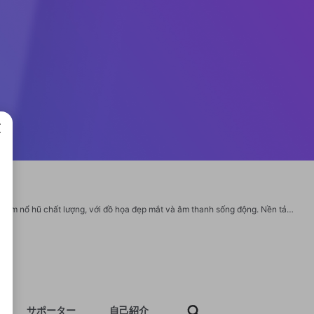
成で
009BET được biết đến là một trong những nhà cái hàng đầu cung cấp các sản phẩm nổ hũ chất lượng, với đồ họa đẹp mắt và âm thanh sống động. Nền tảng này mang đến trải nghiệm chơi game thú vị và hấp dẫn, thu hút đông đảo người chơi tham gia. Tên Công Ty: 009BET Email: 009betid@gmail.com Địa chỉ: 196/1/10 Đ. Cộng Hòa, Phường 12, Tân Bình, Hồ Chí Minh, Việt Nam Điện thoại: 0913636888 Website: https://009bet.id/ Zipcode: 70000 Hashtags: #009betid #009bet https://x.com/009betid https://www.pinterest.com/009betid/ https://www.reddit.com/user/009betid/ https://www.youtube.com/channel/UCLYQGidpeCd2gjrWu4yyckw https://www.mycast.io/profiles/306051/username/009betid https://matters.town/a/7vezsat4is7m?utm_source=share_copy&referral=009betid https://myanimelist.net/profile/009betid https://co-roma.openheritage.eu/profiles/009betid/activity http://molbiol.ru/forums/index.php?showuser=1404814 https://hangoutshelp.net/user/009betid
サポーター
自己紹介