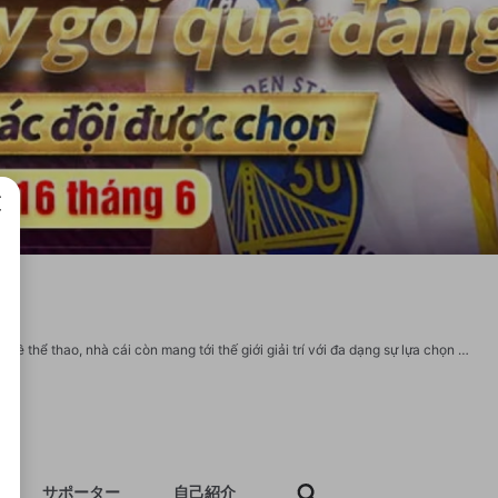
成で
BWING đang ghi dấu ấn mạnh mẽ trong lòng hàng triệu hội viên. Không chỉ mạnh về thể thao, nhà cái còn mang tới thế giới giải trí với đa dạng sự lựa chọn khác nhau cho mọi người. Thông tin liên hệ: - Địa chỉ: 114 Bùi Quang Là, Phường 12, Gò Vấp, Thành phố Hồ Chí Minh, Việt Nam - Email: bwingagency@gmail.com - Website: https://bwing.agency/ - Hotline: 0932521927 Tag: #bwing #nha-cai-bwing #trang-chu-bwing #link-vao-bwing #the-thao-bwing #bwing-agency My socials: https://www.facebook.com/bwingagency/ https://www.youtube.com/@bwingagency https://x.com/bwingagency https://www.pinterest.com/bwingagency/ https://www.tumblr.com/bwingagency https://500px.com/p/bwingagency https://www.behance.net/bwingagency https://www.reddit.com/user/bwingagency/ https://www.producthunt.com/@bwingagency https://www.twitch.tv/bwingagency https://issuu.com/bwingagency https://sites.google.com/view/bwingagency
サポーター
自己紹介