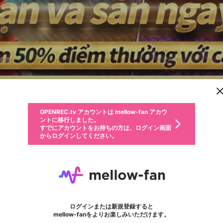
新規登録
OPENREC.tv アカウントは mellow-fan アカウ
OPENREC.tvアカウントはmellow-fanアカウン
パーソナルデータの登録
限定コミュニティ参加方法
ントに移行しました。
トに統合しました。
すでにアカウントをお持ちの方は、ログイン画面
こちらからOPENREC.tvでログイン中のアカウ
からログインしてください。
ント情報を引き継ぐことができます。
動画プレイリストを選択
生年月
固定動画に設定
不適切なユーザーとして報告します
ファンレター
サブスクシェア
OPENREC.tv アカウントは mellow-fan アカウ
@
新規登録
ログイン
か？
年
月
ントに移行しました。
マイページに表示されている動画 (ライブ配信、配信予定、ア
すでにアカウントをお持ちの方は、ログイン画面
ーカイブ、アップロード動画) をページのトップに1つ固定で
Nhà cái BWING
応援している配信者にファンレターを送ることができま
生年月は登録後に変更できません。
認証コードの入力
できるプレイリストがありません。プレイリストは動画の再生画面で作
からログインしてください。
きます。動画タイトル横のメニューより設定することができま
す。好きなデザインを選んでメッセージを書いたり、エ
ログイン
す。
@
bwingagency
ご確認ください
す。
メールアドレスで新規登録
メールアドレスでログイン
問題を選択してください
ールアイテムでデコレーションして、配信者に届けまし
性別
ょう！
メールアドレスにメールを送信しました。30分以内にメ
パスワード再設定
詳しくはこちら
この限定コミュニティは、Discordで提供されています。
入力していただいたメールアドレス
男性
女性
その他
問題を選択してください
※ファンレター機能は有料サービスです。
ール記載の6桁の認証コードを入力してください。
利用規約とプライバシーポリシーが更新されました。
または
または
ポイントが不足しています
フォロー
に、パスワード再設定用URLを記載
セッションの有効期限が切れたた
Discordアカウントをお持ちでない方
サービスを利用するには変更後の内容をご確認いただ
わいせつな表現
認証コード
検索履歴をすべて削除しますか？
ブロックリストに追加しますか？
この動画の公開は終了しました
登録したメールアドレスを入力し、送信してください。
お住まいの地域
されたメールを送信しましたのでご
め、ログアウトしました
き、同意していただく必要があります。
X
X
Discordとは？からDiscordにアクセス
mellowポイントの購入に進みますか？
他者を誹謗中傷する表現
0
6
確認ください
ログインまたは新規登録すると
Discordアカウントを作成
キャンセル
mellow-fanをよりお楽しみいただけます。
いいえ
OK
はい
OK
利用規約
を確認しました。
0
500
著作権の侵害
Google
Google
キャプチャ
プレイリスト
フォロー
フォロワー
プレミアム会員に入会
mellow-fan のメールアドレス（mellow-fan.comドメイン
OK