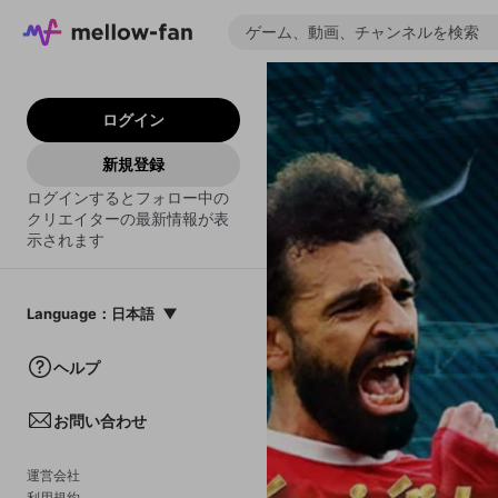
ログイン
新規登録
ログインするとフォロー中の
クリエイターの最新情報が表
示されます
Language
：
日本語
日本語
ヘルプ
English
お問い合わせ
中文(簡体)
한국어
運営会社
利用規約