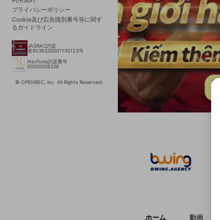
プライバシーポリシー
Cookie及び広告識別番号等に関す
るガイドライン
JASRAC許諾
第9036330001Y45123号
NexTone許諾番号
ID000008336
© OPENREC, inc. All Rights Reserved.
選択
きま
ホーム
動画