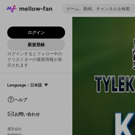
ログイン
新規登録
ログインするとフォロー中の
クリエイターの最新情報が表
示されます
Language
：
日本語
日本語
ヘルプ
English
お問い合わせ
中文(簡体)
한국어
運営会社
利用規約