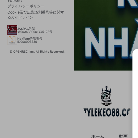
プライバシーポリシー
Cookie及び広告識別番号等に関す
るガイドライン
JASRAC許諾
第9036330001Y45123号
NexTone許諾番号
ID000008336
© OPENREC, inc. All Rights Reserved.
選択
きま
ホーム
動画