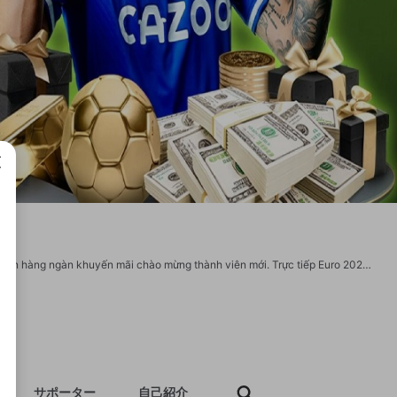
成で
Tỷ lệ kèo 88 bóng đá mới nhất 2025. Cập nhật link vào nhiều nhà cái uy tín và nhận hàng ngàn khuyến mãi chào mừng thành viên mới. Trực tiếp Euro 2025 với tỷ lệ kèo thơm ăn hấp dẫn. website: https://tylekeo88.cc/ Địa chỉ: 6B QL1A, Bình Chánh, Hồ Chí Minh, Việt Nam Phone: 0925684368 Gmail: tylekeo88cc@gmail.com #tylekeo #truycaptylekeo #trangchutylekeo #linktylekeo #tylekeo88 https://twitter.com/tylekeo881 https://www.youtube.com/@tylekeo881 https://500px.com/p/tylekeo881 https://www.tumblr.com/tylekeo881 https://www.twitch.tv/tylekeo881/about https://www.pinterest.com/tylekeo881/ https://profile.hatena.ne.jp/tylekeo881/
サポーター
自己紹介