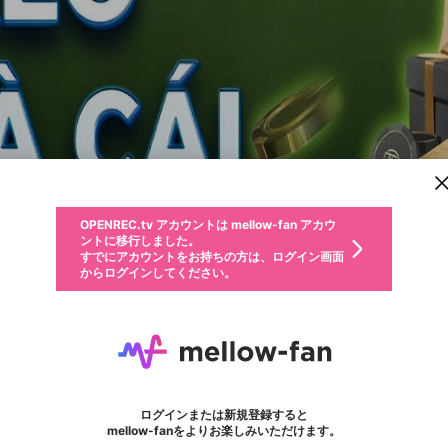
新規登録
OPENREC.tv アカウントは mellow-fan アカウ
OPENREC.tvアカウントはmellow-fanアカウン
パーソナルデータの登録
限定コミュニティ参加方法
ントに移行しました。
トに統合しました。
すでにアカウントをお持ちの方は、ログイン画面
こちらからOPENREC.tvでログイン中のアカウ
からログインしてください。
ント情報を引き継ぐことができます。
動画プレイリストを選択
生年月
固定動画に設定
不適切なユーザーとして報告します
ファンレター
サブスクシェア
OPENREC.tv アカウントは mellow-fan アカウ
@
新規登録
ログイン
か？
年
月
ントに移行しました。
マイページに表示されている動画 (ライブ配信、配信予定、ア
すでにアカウントをお持ちの方は、ログイン画面
ーカイブ、アップロード動画) をページのトップに1つ固定で
Tỷ lệ kèo
応援している配信者にファンレターを送ることができま
生年月は登録後に変更できません。
認証コードの入力
できるプレイリストがありません。プレイリストは動画の再生画面で作
からログインしてください。
きます。動画タイトル横のメニューより設定することができま
す。好きなデザインを選んでメッセージを書いたり、エ
ログイン
す。
ご確認ください
す。
メールアドレスで新規登録
メールアドレスでログイン
問題を選択してください
ールアイテムでデコレーションして、配信者に届けまし
性別
ょう！
メールアドレスにメールを送信しました。30分以内にメ
パスワード再設定
詳しくはこちら
この限定コミュニティは、Discordで提供されています。
入力していただいたメールアドレス
男性
女性
その他
問題を選択してください
※ファンレター機能は有料サービスです。
ール記載の6桁の認証コードを入力してください。
フォロー
利用規約とプライバシーポリシーが更新されました。
または
または
ポイントが不足しています
に、パスワード再設定用URLを記載
セッションの有効期限が切れたた
Discordアカウントをお持ちでない方
サービスを利用するには変更後の内容をご確認いただ
わいせつな表現
認証コード
検索履歴をすべて削除しますか？
ブロックリストに追加しますか？
この動画の公開は終了しました
登録したメールアドレスを入力し、送信してください。
お住まいの地域
されたメールを送信しましたのでご
め、ログアウトしました
き、同意していただく必要があります。
X
X
Discordとは？からDiscordにアクセス
mellowポイントの購入に進みますか？
他者を誹謗中傷する表現
0
6
確認ください
ログインまたは新規登録すると
Discordアカウントを作成
キャンセル
mellow-fanをよりお楽しみいただけます。
いいえ
OK
はい
OK
利用規約
を確認しました。
0
500
著作権の侵害
Google
Google
キャプチャ
プレイリスト
フォロー
フォロワー
プレミアム会員に入会
mellow-fan のメールアドレス（mellow-fan.comドメイン
OK