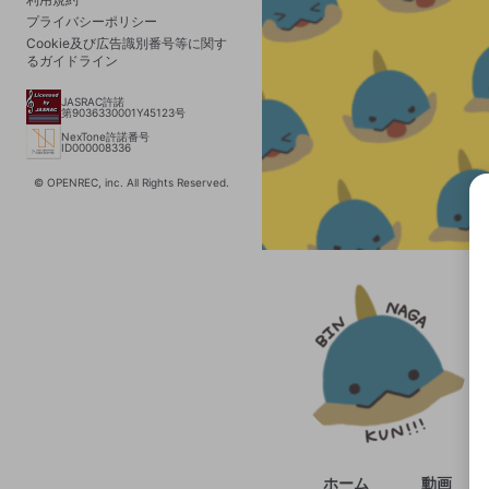
プライバシーポリシー
Cookie及び広告識別番号等に関す
るガイドライン
JASRAC許諾
第9036330001Y45123号
NexTone許諾番号
ID000008336
© OPENREC, inc. All Rights Reserved.
選択
きま
ホーム
動画