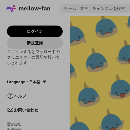
ログイン
新規登録
ログインするとフォロー中の
クリエイターの最新情報が表
示されます
Language
：
日本語
日本語
ヘルプ
English
お問い合わせ
中文(簡体)
한국어
運営会社
利用規約