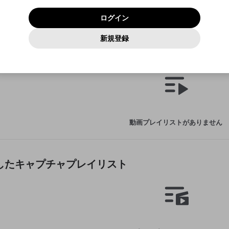
いいえ
はい
利用規約
および
プライバシーポリシー
に同意頂いた上で次にお
この画面からDiscordに参加する
プライバシーポリシー
を確認しました。
及びcs.openrec.co.jpドメイン）が受信拒否設定に含まれて
ログイン
進みください。
OK
プライバシーの侵害
ご登録いただいた情報はサービスの向上を目的として
動画プレイリストがありません
再設定する
いないかご確認ください。
ログイン
Yahoo! JAPAN
Yahoo! JAPAN
使用いたします。
Discordは第三者が提供するコミュニティーサービスで、mellow-
報告された問題については、利用規約に違反しているかどうか
動画
キャプチャ
パスワードを忘れた方は
こちら
過激な暴力や自傷行為
確認しました
fanとは関わりがありません。Discordに関してのお問い合わせには
一部サービスをご利用いただくには、生年月の登録が
をスタッフが確認します。
この機能をむやみに使用すること
新規登録
動画プレイリストを選択
お答えすることができません。Discordの仕様変更により、限定コ
アカウントをお持ちですか？
アカウントを作成する
入力
必要です。
は、利用規約違反になります。
Appleでサインアップ
Appleでサインイン
ミュニティ特典の提供が終了する可能性がありますが、その際の補
なりすまし行為
した動画プレイリスト
ご登録いただいた情報は公開されません。
償は一切行いません。外部サービスとのID連携に関する同意事項に
動画のプレイリストを一つ選択すると、そのプレイリストの動
同意の上、参加をお願いします。
出会いを誘導する行為
閉じる
画をマイページの上部にリストで表示することができます。
ファンレターを作成
送信
mellow-fanの
mellow-fanの
利用規約
利用規約
・
・
プライバシーポリシー
プライバシーポリシー
・
・
外部サービ
外部サービ
外部サービスとのID連携に関する同意事項
登録
スとのID連携に関する同意事項
スとのID連携に関する同意事項
に同意頂いた上で、次にお進み
に同意頂いた上で、次にお進み
閉じる
ねずみ講やマルチ商法
アカウント作成
動画プレイリストを選択
ください
ください
Discordとは？
Discordに参加する
誤解を招く配信設定
あとで登録
mellow-fanからのお得な情報をメールで受け取
動画プレイリストがありません
ゲームの録画禁止区域の配信
る
改造版・海賊版ソフトの配信
政治的・宗教的・人種的な内容
したキャプチャプレイリスト
その他の問題