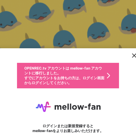
新規登録
OPENREC.tv アカウントは mellow-fan アカウ
OPENREC.tvアカウントはmellow-fanアカウン
パーソナルデータの登録
限定コミュニティ参加方法
ントに移行しました。
トに統合しました。
すでにアカウントをお持ちの方は、ログイン画面
こちらからOPENREC.tvでログイン中のアカウ
からログインしてください。
ント情報を引き継ぐことができます。
動画プレイリストを選択
生年月
固定動画に設定
不適切なユーザーとして報告します
ファンレター
サブスクシェア
OPENREC.tv アカウントは mellow-fan アカウ
@
新規登録
ログイン
か？
年
月
ントに移行しました。
マイページに表示されている動画 (ライブ配信、配信予定、ア
すでにアカウントをお持ちの方は、ログイン画面
ーカイブ、アップロード動画) をページのトップに1つ固定で
びんなが🐟
応援している配信者にファンレターを送ることができま
生年月は登録後に変更できません。
認証コードの入力
できるプレイリストがありません。プレイリストは動画の再生画面で作
からログインしてください。
きます。動画タイトル横のメニューより設定することができま
す。好きなデザインを選んでメッセージを書いたり、エ
ログイン
す。
@
bottle_long
びんなが🐟のXヘ
ご確認ください
す。
メールアドレスで新規登録
メールアドレスでログイン
問題を選択してください
ールアイテムでデコレーションして、配信者に届けまし
性別
ょう！
気軽にコメントとかしていってくれると嬉しいです．
メールアドレスにメールを送信しました。30分以内にメ
パスワード再設定
詳しくはこちら
この限定コミュニティは、Discordで提供されています。
入力していただいたメールアドレス
男性
女性
その他
問題を選択してください
※ファンレター機能は有料サービスです。
ール記載の6桁の認証コードを入力してください。
利用規約とプライバシーポリシーが更新されました。
または
または
ポイントが不足しています
フォロー 22
に、パスワード再設定用URLを記載
セッションの有効期限が切れたた
ファンレター
Discordアカウントをお持ちでない方
サービスを利用するには変更後の内容をご確認いただ
わいせつな表現
認証コード
検索履歴をすべて削除しますか？
ブロックリストに追加しますか？
この動画の公開は終了しました
登録したメールアドレスを入力し、送信してください。
お住まいの地域
されたメールを送信しましたのでご
め、ログアウトしました
き、同意していただく必要があります。
X
X
Discordとは？からDiscordにアクセス
mellowポイントの購入に進みますか？
他者を誹謗中傷する表現
0
6
確認ください
ログインまたは新規登録すると
Discordアカウントを作成
キャンセル
mellow-fanをよりお楽しみいただけます。
いいえ
OK
はい
OK
利用規約
を確認しました。
0
500
著作権の侵害
Google
Google
キャプチャ
プレイリスト
フォロー
フォロワー
プレミアム会員に入会
mellow-fan のメールアドレス（mellow-fan.comドメイン
OK