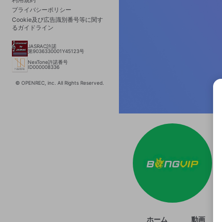
プライバシーポリシー
Cookie及び広告識別番号等に関す
るガイドライン
JASRAC許諾
第9036330001Y45123号
NexTone許諾番号
ID000008336
© OPENREC, inc. All Rights Reserved.
選択
きま
ホーム
動画