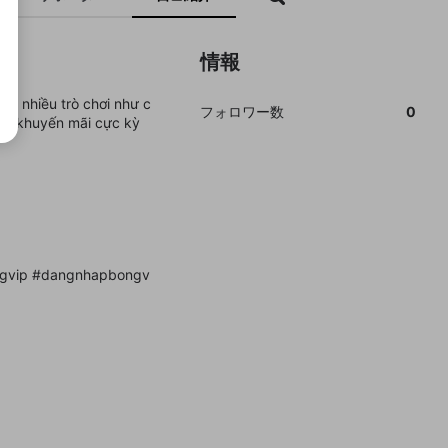
情報
ng nhiều trò chơi như c
フォロワー数
0
c và khuyến mãi cực kỳ
ongvip #dangnhapbongv