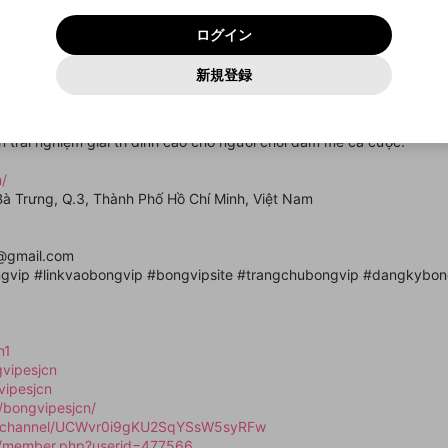
いいえ
はい
利用規約
および
プライバシーポリシー
に同意頂いた上で次にお
この画面からDiscordに参加する
プライバシーポリシー
を確認しました。
及びcs.openrec.co.jpドメイン）が受信拒否設定に含まれて
ログイン
進みください。
OK
プライバシーの侵害
ご登録いただいた情報はサービスの向上を目的として
動画プレイリストがありません
再設定する
いないかご確認ください。
ログイン
Yahoo! JAPAN
Yahoo! JAPAN
使用いたします。
Discordは第三者が提供するコミュニティーサービスで、mellow-
報告された問題については、利用規約に違反しているかどうか
パスワードを忘れた方は
こちら
過激な暴力や自傷行為
確認しました
fanとは関わりがありません。Discordに関してのお問い合わせには
一部サービスをご利用いただくには、生年月の登録が
をスタッフが確認します。
この機能をむやみに使用すること
新規登録
動画プレイリストを選択
お答えすることができません。Discordの仕様変更により、限定コ
アカウントをお持ちですか？
アカウントを作成する
入力
必要です。
は、利用規約違反になります。
Appleでサインアップ
Appleでサインイン
ミュニティ特典の提供が終了する可能性がありますが、その際の補
なりすまし行為
 thể thao trực tuyến uy tín, nổi bật với các kèo bóng đá hấp dẫn cù
ご登録いただいた情報は公開されません。
償は一切行いません。外部サービスとのID連携に関する同意事項に
動画のプレイリストを一つ選択すると、そのプレイリストの動
à. Với giao diện hiện đại, hệ thống bảo mật tiên tiến, nạp rút siêu tố
同意の上、参加をお願いします。
出会いを誘導する行為
閉じる
画をマイページの上部にリストで表示することができます。
trải nghiệm giải trí đỉnh cao cho người chơi đam mê cá cược.
ファンレターを作成
送信
mellow-fanの
mellow-fanの
利用規約
利用規約
・
・
プライバシーポリシー
プライバシーポリシー
・
・
外部サービ
外部サービ
外部サービスとのID連携に関する同意事項
登録
スとのID連携に関する同意事項
スとのID連携に関する同意事項
に同意頂いた上で、次にお進み
に同意頂いた上で、次にお進み
閉じる
ねずみ講やマルチ商法
アカウント作成
動画プレイリストを選択
m/
ください
ください
 Bà Trưng, Q.3, Thành Phố Hồ Chí Minh, Việt Nam
Discordとは？
Discordに参加する
誤解を招く配信設定
あとで登録
mellow-fanからのお得な情報をメールで受け取
ゲームの録画禁止区域の配信
る
p@gmail.com
ngvip #linkvaobongvip #bongvipsite #trangchubongvip #dangkyb
改造版・海賊版ソフトの配信
政治的・宗教的・人種的な内容
その他の問題
n1
gvipesjcn
vipesjcn
/bongvipesjcn/
m/channel/UCWvr0i9gKU2SqYSsW5syRFw
rum/member.php?userid=477566