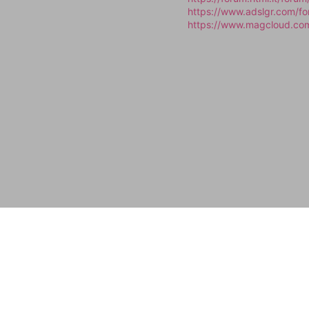
https://www.adslgr.com/
https://www.magcloud.com