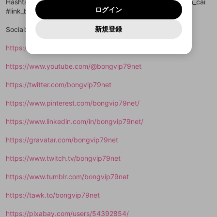
Hashtags: #bongvip #bong_vip #bongvip79 #bongvip_nha_cai
プライバシーポリシー
を確認しました。
メイン及びcs.openrec.co.jpドメイン）が受信拒否設
次にお進みください。
OK
プライバシーの侵害
ご登録いただいた情報はサービスの向上を目的
ログイン
#link_bongvip #trang_chu_bongvip
再設定する
動画プレイリストがありません
定に含まれていないかご確認ください。
Yahoo! JAPAN
Yahoo! JAPAN
Discordは第三者が提供するコミュニティーサービスで、
として使用いたします。
報告された問題については、利用規約に違反しているか
動画プレイリストを選択
パスワードを忘れた方は
こちら
過激な暴力や自傷行為
mellow-fanとは関わりがありません。Discordに関してのお
一部サービスをご利用いただくには、生年月の
どうかをスタッフが確認します。
この機能をむやみに使
新規登録
Social:
確認しました
問い合わせにはお答えすることができません。Discordの仕
アカウントをお持ちですか？
アカウントを作成する
登録が必要です。
用することは、利用規約違反になります。
様変更により、限定コミュニティ特典の提供が終了する可能
入力
なりすまし行為
Appleでサインアップ
Appleでサインイン
動画のプレイリストを一つ選択すると、そのプレイ
ご登録いただいた情報は公開されません。
性がありますが、その際の補償は一切行いません。外部サー
https://www.facebook.com/bongvip79net
リストの動画をマイページの上部にリストで表示す
ビスとのID連携に関する同意事項に同意の上、参加をお願い
閉じる
ることができます。
出会いを誘導する行為
ファンレターを作成
します。
送信
mellow-fanの
mellow-fanの
利用規約
利用規約
・
・
プライバシーポリシー
プライバシーポリシー
・
・
外部
外部
https://www.youtube.com/@bongvip79net
登録
外部サービスとのID連携に関する同意事項
サービスとのID連携に関する同意事項
サービスとのID連携に関する同意事項
に同意頂いた上
に同意頂いた上
閉じる
ねずみ講やマルチ商法
動画プレイリストを選択
アカウント作成
で、次にお進みください
で、次にお進みください
https://twitter.com/bongvip79net
誤解を招く配信設定
あとで登録
Discordとは？
Discordに参加する
https://www.pinterest.com/bongvip79net/
mellow-fanからのお得な情報をメールで受
ゲームの録画禁止区域の配信
け取る
https://www.linkedin.com/in/bongvip79net/
改造版・海賊版ソフトの配信
https://gravatar.com/bongvip79net
政治的・宗教的・人種的な内容
https://www.twitch.tv/bongvip79net
その他の問題
https://www.tumblr.com/bongvip79net
https://tawk.to/bongvip79net
https://pixabay.com/users/54392854/